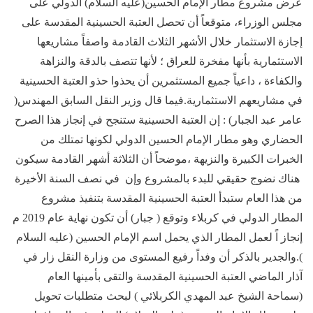
عرض مشروع مطار الإمام الحسين(عليه السلام) الدولي على
مجلس الوزراء، متوقعاً أن تحصل العتبة الحسينية المقدسة على
إجازة الاستثمار خلال الأشهر الثلاث القادمة واصفاً مشاريعها
الاستثمارية بأنها مفخرة للعراق ؛ لأنها تتصف بالدقة والنزاهة
والكفاءة ، داعياً جميع المستثمرين أن يحذوا حذو العتبة الحسينية
في مشاريعهم الاستثمارية.فيما قال وزير النقل السابق المهندس(
عامر عبد الجبار) : إن العتبة الحسينية ستنجح في إنجاز هذا الصرح
الحضاري وهو مطار الإمام الحسين الدولي لكونها تمتلك من
الخبرات الكبيرة والنزيهة ،موضحاً أن الثلاثة أشهر القادمة سيكون
هناك نضوج حقيقي للبدء بالمشروع وإن في نصف السنة الأخيرة
من هذا العام ستبدأ العتبة الحسينية المقدسة بتنفيذ مشروع
المطار الدولي في كربلاء وتوقع ( جبار) أن تكون نهاية عام 2019 م
إنجاز اً لعمل المطار الذي يحمل اسم الإمام الحسين (عليه السلام
).والجدير بالذكر أن وفداً رفيع المستوى من وزارة النقل زار في
آذار الماضي العتبة الحسينية المقدسة والتقى بأمينها العام
(سماحة الشيخ عبد المهدي الكربلائي ) لبحث متطلبات تحويل