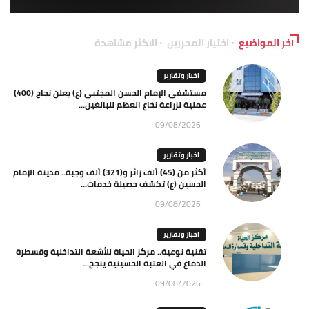
آخر المواضيع
اختيار المحررين
الاكثر مشاهدة
اخبار وتقارير
مستشفى الإمام الحسن المجتبى (ع) يعلن نجاح (400)
عملية لزراعة نخاع العظم للبالغين...
09/08/2026
اخبار وتقارير
أكثر من (45) ألف زائر و(321) ألف وجبة.. مدينة الإمام
الحسين (ع) تكشف حصيلة خدمات...
09/08/2026
اخبار وتقارير
تقنية نوعية.. مركز الحياة للأشعة التداخلية وقسطرة
الدماغ في العتبة الحسينية ينجح...
09/08/2026