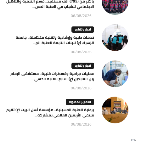
بأكثر من (795) ألف مستفيد.. قسم التنمية والتأهيل
الاجتماعي للشباب في العتبة الحس...
06/08/2026
اخبار وتقارير
خدمات طبية وإرشادية وتقنية متكاملة.. جامعة
الزهراء (ع) للبنات التابعة للعتبة الح...
06/08/2026
اخبار وتقارير
عمليات جراحية وقسطرات قلبية.. مستشفى الإمام
زين العابدين (ع) التابع للعتبة الحسي...
06/08/2026
التقارير المصورة
برعاية العتبة الحسينية.. مؤسسة أهل البيت (ع) تقيم
ملتقى الأربعين العالمي بمشاركة...
06/08/2026