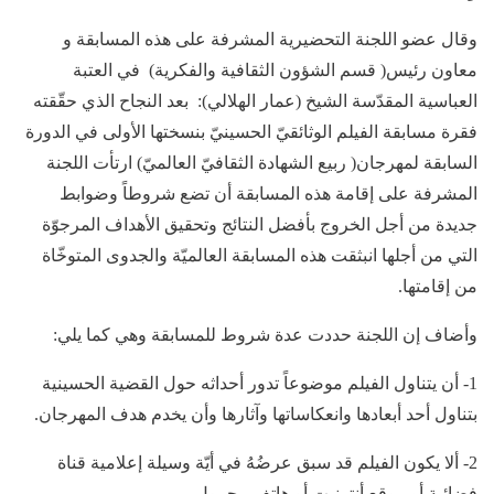
وقال عضو اللجنة التحضيرية المشرفة على هذه المسابقة و
معاون رئيس( قسم الشؤون الثقافية والفكرية) في العتبة
العباسية المقدّسة الشيخ (عمار الهلالي): بعد النجاح الذي حقّقته
فقرة مسابقة الفيلم الوثائقيّ الحسينيّ بنسختها الأولى في الدورة
السابقة لمهرجان( ربيع الشهادة الثقافيّ العالميّ) ارتأت اللجنة
المشرفة على إقامة هذه المسابقة أن تضع شروطاً وضوابط
جديدة من أجل الخروج بأفضل النتائج وتحقيق الأهداف المرجوّة
التي من أجلها انبثقت هذه المسابقة العالميّة والجدوى المتوخّاة
من إقامتها.
وأضاف إن اللجنة حددت عدة شروط للمسابقة وهي كما يلي:
1- أن يتناول الفيلم موضوعاً تدور أحداثه حول القضية الحسينية
بتناول أحد أبعادها وانعكاساتها وآثارها وأن يخدم هدف المهرجان.
2- ألا يكون الفيلم قد سبق عرضُهُ في أيّة وسيلة إعلامية قناة
فضائية أو موقع أنترنيت أو هاتف محمول.