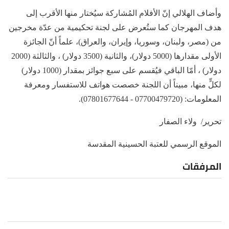
وأضاف الهلالي إنّ الأفلام المُشاركة سيُختار منها الأقرب إلى
هدف المهرجان كما ستُعرض على لجنة تحكيمية من عدّة مخرجين
من (مصر، ولبنان، وسوريا، وإيران، والعراق)، علماً أنّ الجائزة
الأولى مقدارها (5000 دولار)، والثانية (3500 دولار) ، والثالثة (2000
دولار) ، أمّا الباقي فيُقسم على سبع جوائز بمقدار (1000 دولار)
لكلٍّ منها، مبيناً أن اللجنة خصصت هواتف للاستفسار ومعرفة
المعلومات: (07700479720 - 07801677644).
تحرير/ ولاء الصفار
الموقع الرسمي للعتبة الحسينية المقدسة
المرفقات