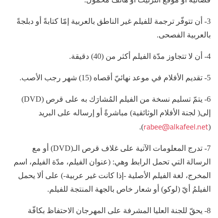
3- أن تتوفّر ترجمة للفيلم غير الناطق بالعربية إمّا كتابةً أو دبلجةً
بالعربية الفصحى.
4- أن لا تتجاوز مدّة الفيلم أكثر من (40) دقيقة.
5- تقديم الأفلام في موعد نهائيّ أقصاه (15) شهر رجب الأصب.
6- يتمّ تسليم نسخة من الفيلم المُشارَك به على قرص (DVD)
إلى( لجنة الأفلام الوثائقية) مباشرةً أو إرساله على البريد
rabee@alkafeel.net
).
(
7- تدرج المعلومات الآتية على غلاف قرص الـ(DVD) أو مع
الرسالة التي تحمل الرابط وهي: (عنوان الفيلم، مدّة الفيلم، اسم
المخرج، لغة الفيلم الأصلية -إذا كانت غير عربية-) على ألا يحمل
الفيلمُ أيّ (لوكو) أو شعار خاص بالجهة المنتجة للفيلم.
8- يحقّ للجنة العليا المشرفة على المهرجان الاحتفاظ بكافّة