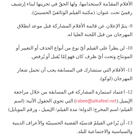
الأفلام المقدّمة لاستخدامها، ولها الحقّ في تخزينها لبناء إرشيف
رقميّ تحت عنوان: (مكتبة الفيلم الوثائقيّ الحسينيّ).
9- يتمّ الإعلان عن قائمة الأفلام المشاركة قبل موعد انطلاق
المهرجان من قبل اللجنة العليا له.
10- لن يطرأ على الفيلم أيّ نوع من أنواع الحذف أو التغيير أو
المونتاج وتحت أيّ ظرف كان فهو إمّا يُقبل أو يُرفض.
11- الأفلام التي ستشارك في المسابقة يجب أن تحمل شعار
المهرجان (لوكو).
12- اعتماد استمارة المشاركة في المسابقة من خلال مراجعة
rabee@alkafeel.net
الإيميل (
) التي تحوي الحقول الآتية: (اسم
الفيلم/ اسم المخرج/ الدولة/ مدة الفيلم/ الإيميل ، ورقم الموبايل)
13- أن يُراعي الفيلمُ قدسيّة القضية الحسينيّة والأعراف الدينية
والسياسية والاجتماعية للبلد.