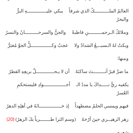
العالمُ الملــــــــــكُ الذي شرفاً يبكي عليـــــــــــــهِ البرُّ
والبحرُ
وملائكُ الـرحمـــــــــنِ قاطبةً والجنُّ والسرحـــــــــانُ والنسرُ
وبكتْ لهُ الـسبـــعُ الشدادُ ولا عجبٌ وكــــــــــــــلُّ الجوِّ مُغبَرُّ
ومنها:
ما ضرَّ قبرٌ أنــــــــتَ ساكنَهُ أن لا يـحــــــــــــلَّ بربعِهِ القطرُ
يكفيه ريُّ نـــــداكَ يا مددُ الـ أجـــــــــــــــوادِ فليستحكمِ
العُسرُ
فيهم ويمسي الحلمُ مضطهداً إذ خـــــــــــــــانَهُ في أهلِهِ الدهرُ
(20)
زهر الزهيــري حينَ أرّخهُ (وسم الثرا طـــــــرباً بكَ الزهرُ)
شعره