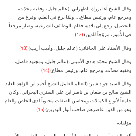
وقال الشيخ آغا بزرك الطهراني: (عالم جليل، وفقيه محدّث،
ومرجع عام، ورئيس مطاع… ولمّا برع في العلم، وفرغ من
التحصيل، رجع إلى بلاده، فقام بالوظائف الشرعية، وصار مرجعاً
(12)
في الأُمور، مروّجاً للدين)
(13)
وقال الأستاذ علي الخاقاني: (عالم جليل، وأديب أريب)
وقال الشيخ محمّد هادي الأميني: (عالم جليل، ومجتهد فاضل،
(14)
وفقيه محدِّث، ومرجع عام، ورئيس مطاع)
وقال السيد جواد شبر: (العالم العامل الشيخ أحمد ابن الزاهد العابد
الشيخ صالح بن طعان بن ناصر ابن علي الستري البحراني، وكان
جامعاً لأنواع الكمالات ومحاسن الصفات محبوباً لدى الخاص والعام
(15)
وهو من الذين عاصرهم صاحب أنوار البدرين)
مؤلفاته