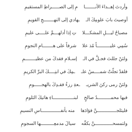
وأردتَ إهــداءَ الأنـــــــا مِ إلى الصـــــراطِ المستقيمِ
أوصيتَ بابَ علومِكَ الـ ـهادي إلى النهـــــــجِ القويمِ
مصباحُ ليـــلِ المشكـــلا تِ إذا أدلهـــمَّ علــــى عليمِ
سُمِي عليـــــــــاً مُذ علا شرفاً على هـــــــامِ النجومِ
ولئنْ جللتَ فجـلَّ في الـ إسـلامِ فقدكَ من عظيـــــــمِ
فلقدْ تجلّتْ شمــــسُ علـ ـمِكَ في ابنِــــكَ البرِّ الكريمِ
ولئنْ رمى ركنَ الشريـ ـعةِ رزءُ فقـدِكَ بالهجـــــومِ
فبها محمـــــــــدُ صالحٍ لبنــــــــــــــاءِ هاتيكَ الثلومِ
فليثلجـــــــــــــنَّ فؤادَها منه بأنفـــــــــــــاسِ النسيمِ
ولتمسحــــــــــــنَّ بكفِّه سيالَ مدمعِـــــــــها السجومِ