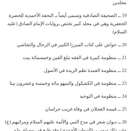
مجلدين
19 ــ الصحيفة الصادقية وتسمى أيضاً بـ التحفة الأحمدية للحضرة
الجعفرية وهي في مجلد كبير تختص بروايات الإمام الصادق (عليه
السلام)
20 ــ حواش على كتاب الميرزا الكبير في الرجال والنجاشي
21 ــ منظومة كبيرة في الفقه تبلغ الفين وخمسمائة بيت
22 ــ منظومة العمدة نظم الزبدة في الأصول
23 ــ منظومة في الكشكول والسهو مائة وخمسة وعشرون بيتا
24 ــ منظومة في التوحيد
25 ــ قبسة العجلان في وفاة غريب خراسان
26 ــ ديوان شعر في مدح النبي والأئمة عليهم السلام ومراثيهم (ع)
وغير ذلك سمي بـ‍ (الديوان الأحمدي) وقد طبع في بومباي ولم