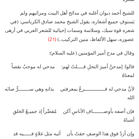
للشيخ أحمد ديوان أغلبه في مدائح أهل البيت ومراثيهم ولم
يَستوفِ جميع أشعاره، يقول الشيخ محمد صادق الكرباسي: (في
شعره قوة سبك، وسلاسة وسمات إحيائية للشعر العربي في أزهى
(21)
عصوره، سهل الألفاظ، متين التركيب..)
وقال في مدح أمير المؤمنين (عليه السلام):
قالوا: إمدحنَّ أميرَ النحلِ قــــلتُ لهم: مدحي له موجبٌ نقصاً
لمعناهُ
لأنَّ مدحي له فـــــــــــــرعٌ بمعرفتي بذاتهِ وهي ســـــــرٌّ صانَه
الله
فإن أصفه بأوصـــــــافِ الأناسِ أكن مُقصِّراً إذ جميـعُ الخلقِ
أشباهُ
وإن أزدْ فوق هذا الوصفِ خفتُ بأن أتيه مثل غلاةٍ فـــــيه قد