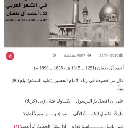
23/01/2020
6887 مشاهدة
أحمد آل طعان (1251 ــ 1315 هـ / 1835 ــ 1898 م)
قال من قصيدة في رثاء الإمام الحسين (عليه السلام) تبلغ (86)
بيتاً:
على أن أفضلَ برِّ الـرسولِ بكــاؤكَ قتلى رُبى (كربلا)
ملوكُ الكمالِ الكمـــاةُ الألى بنوا إذ بنــــوا منزلاً أطولا
(1)
فمن باسلٍ بـــــــــاسمٌ ثغرُه إذا سهّلَ الخطبُ أو أعضلا