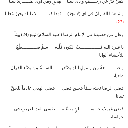
كمنْ فرَّ عن زحــــفٍ وآذى نبيَّنا بهجرٍ ومن آوى طـــــريدَ نبينا
وشاهدُنا القـرآنُ في آي (لا تجدْ) فهذا كتــــــــابُ الله يخبرُ مُعلنا
(23)
وقال من قصيدة في الإمام الرضا (عليه السلام) تبلغ (24) بيتاً:
يا غيرةَ اللهِ قـــــــــــــلبُ الكونِ قلّبه سمٌّ يقــــــــــطّعُ
للأحشاءِ ألوانا
وبضــــــــعةُ مِن رسولِ اللهِ بضَّعَها بالســمِّ مِن بضَّعَ القرآنَ
طغيانا
قضى الرضا نحبَه سمَّاً فحين قضى قضى الهدى عادماً للحقِّ
تبيانا
قضى غريبُ خراســــــــانٍ بغصَّتهِ نفسي الفدا لغريبٍ في
خراسانا