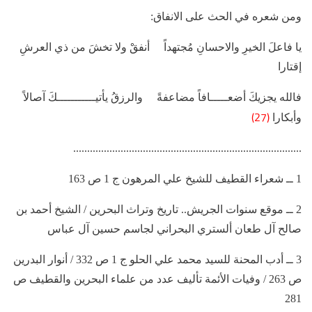
ومن شعره في الحث على الانفاق:
يا فاعلَ الخيرِ والاحسانِ مُجتهداً أنفقْ ولا تخشَ من ذي العرشِ
إقتارا
فالله يجزيكَ أضعـــــافاً مضاعفةً والرزقُ يأتيـــــــــــكَ آصالاً
(27)
وأبكارا
..................................................................................
1 ــ شعراء القطيف للشيخ علي المرهون ج 1 ص 163
2 ــ موقع سنوات الجريش.. تاريخ وتراث البحرين / الشيخ أحمد بن
صالح آل طعان ألستري البحراني لجاسم حسين آل عباس
3 ــ أدب المحنة للسيد محمد علي الحلو ج 1 ص 332 / أنوار البدرين
ص 263 / وفيات الأئمة تأليف عدد من علماء البحرين والقطيف ص
281