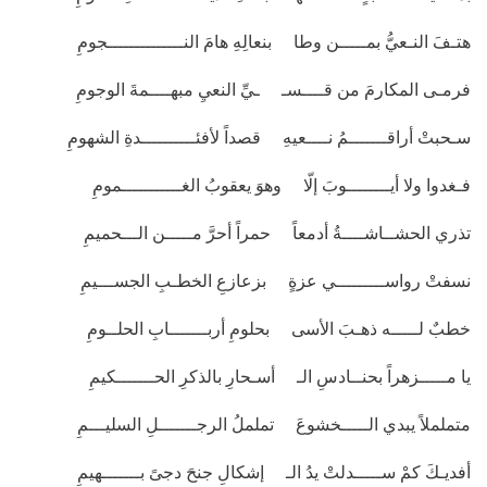
هتـفَ النـعيُّ بمـــــن وطا بنعالِهِ هامَ النــــــــــــــجومِ
فرمـى المكارمَ من قــــسـ ـيِّ النعيِ مبهــــمةَ الوجومِ
سـحبتْ أراقـــــــمُ نــــعيهِ قصداً لأفئــــــــــدةِ الشهومِ
فـغدوا ولا أيــــــــوبَ إلّا وهوَ يعقوبُ الغـــــــــــمومِ
تذري الحشــاشــــةُ أدمعاً حمراً أحرَّ مـــــن الـــحميمِ
نسفتْ رواســـــــــي عزةٍ بزعازعِ الخطـبِ الجســـيمِ
خطبٌ لـــــه ذهـبَ الأسى بحلومِ أربـــــــابِ الحلــومِ
يا مـــــزهراً بحنــادسِ الـ أسـحارِ بالذكرِ الحـــــــكيمِ
متململاً يبدي الـــــخشوعَ تململُ الرجـــــــلِ السليـــمِ
أفديـكَ كمْ ســـــدلتْ يدُ الـ إشكالِ جنحَ دجىً بـــــــهيمِ