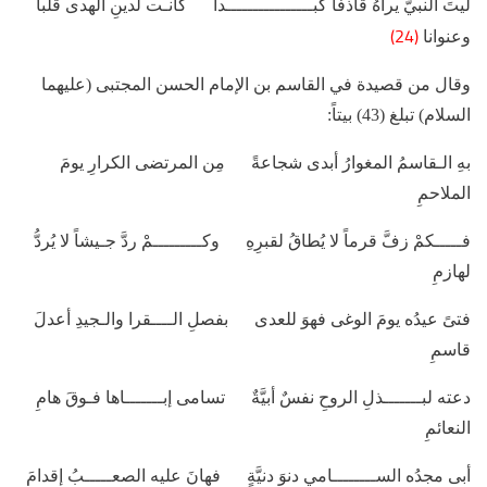
ليتَ النبيُّ يراهُ قاذفاً كبــــــــــــــــداً كانـت لدينِ الهدى قلباً
(24)
وعنوانا
وقال من قصيدة في القاسم بن الإمام الحسن المجتبى (عليهما
السلام) تبلغ (43) بيتاً:
بهِ الـقاسمُ المغوارُ أبدى شجاعةً مِن المرتضى الكرارِ يومَ
الملاحمِ
فـــــكمْ زفَّ قرماً لا يُطاقُ لقبرِهِ وكـــــــــمْ ردَّ جـيشاً لا يُردُّ
لهازمِ
فتىً عيدُه يومَ الوغى فهوَ للعدى بفصلِ الــــقرا والـجيدِ أعدلَ
قاسمِ
دعته لبـــــــذلِ الروحِ نفسٌ أبيَّةٌ تسامى إبـــــــاها فـوقَ هامِ
النعائمِ
أبى مجدُه الســــــــامي دنوَ دنيَّةٍ فهانَ عليه الصعـــــبُ إقدامَ