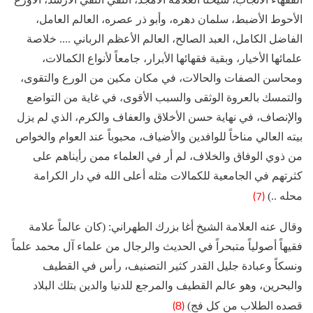
الأحوط الأضبط، سلمان دهره، وأبو ذر عصره، العالم العامل،
الفاضل الكامل، العبد الصالح، العالم الأعظم الرباني .... خلاصة
علمائها الأخيار، وبقية فقهائها الأبرار، جامعاً لأنواع الكمالات،
ومحاسن الصفات والحالات، في مكان مكين من الورع والتقوى،
والتمسك بالعروة الوثقى والسبب الأقوى، في غاية من التواضع
والإنصاف، في نهاية حسن الأخلاق والعفاف والكرم، الذي لم يزل
بيته العالي مناخاً للوافدين والأضياف، محبوباً عند العوام والخواص
من ذوي الوفاق والخلاف، لم أر في العلماء ممن رأيناهم على
كثرتهم في الجامعية للكمالات مثله أعلى الله في دار الكرامة
(7)
محله ..)
وقال عنه العلامة الشيخ أغا بزرك الطهراني: (كان عالماً علامة
فقيهاً أصولياً متبحراً في الحديث والرجال من علماء آل محمد علماً
ونسكاً وعبادة جليل القدر كثير التصنيف، رأس في القطيف
والبحرين، وهو عالم القطيف والمرجع للدنيا والدين بتلك البلاد
(8)
قصده الطلاب من كل فج)