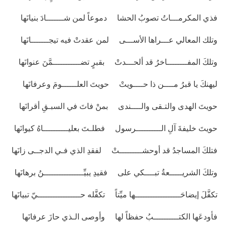
فذي المكرمـــاتُ تصوبُ الحشا دموعاً لمن شـــــــادَ بنيانَها
وتلك المعالي عـــراها الأســـى لمن عقدتْ فيه تيجـــــــانَها
وتلكَ المفــــــــاخرُ قد ألحـــدتْ بقبرٍ تضـــــــــــمَّنَ عنوانَها
ليهنكَ يا قبرُ مــــن ذا حــــويتْ حويتَ العلــــــومَ وعرفانَها
حويتَ الهدى والتـقى والــــندى بمنْ فاتَ في السبـقِ أقرانَها
حويتَ خليفةَ آلِ الــــــــــرسول فطلـتَ بعليــــــــــاهُ كيوانَها
فتلكَ المساجدُ قد أوحشـــــــــتْ لفقدِ الذي فـي الدجــى زانَها
وتلكَ الشريـــــعةُ تبــــكي على فقيدِ يبيِّــــــــــــــــنُ برهانَها
تكفَّلَ إيضاحَــــــــــــــــــها ميِّتاً تكفَّله حـــــــــــــــــيّ تبيانَها
فأودعَها الكتــــــــــبُ حفظاً لها وأوصى الـذي حازَ عرفانَها