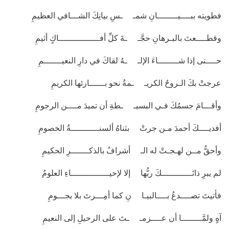
فطويته ببــــيــــــــانِ شمـ ـسِ بيانِكَ الشـــافي العظيمِ
وقطــــعتَ بالبـرهانِ حجَّـ ـةَ كلِّ أفــــــــــــــــاكٍ أثيمِ
حــــتى إذا شــــــــاءَ الإلـ ـهُ لقاكَ في دارِ النعيـــــــمِ
عرجتْ بكَ الـروحُ الكريـ ـمةُ نحو بــــــارئها الكريمِ
وأقـــامَ جسمُكَ فـي البسيـ ـطةِ أن تميدَ مــــن الرجومِ
أفديــــكَ أحمدَ مـن جرتْ بثناهُ ألسنـــــــــــةُ الخصومِ
وأحقُّ مــن لهـجـتْ له الـ أشرافُ بالذكـــــــرِ الحكيمِ
لم يبرِ ذاتَــــــــــــكَ ربُّها إلا لإحيـــــــــــــــاءِ العلومُ
فأتيتَ تصــــدعُ بــــالبيـا نِ كما أمِـــرتَ بلا بجـــومِ
آهٍ ولمَّــــــــا أن عــــزمـ ـتَ على الرحيلِ إلى النعيمِ