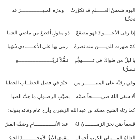
اليوم شمسُ العـــــلمِ قد تكوَّرتْ وبدرُه المنيــــــــــــــرُ قد
تحجَّبا
إذا رقى الأعـــــوادَ فهو مصقعٌ ذو مقولٍ أقطعُ من ماضي الشبا
كمْ ظهرتْ للديـــــنِ منه نصرةٌ رمى بها على الأعـــــادي شُهُبا
يا ليلُ من طواكَ في تـــــــهجُّدٍ تنفُّلاً لربِّــــــــــــــــــــــهِ
تـقـرُّبا
وفي رقيِّهِ على المنبـــــــرِ من حيَّرَ في فصلِ الخطــابِ الخطبا
ألا سقى اللهُ ضريــــــحاً ضمَّه بصيِّبِ الرضـوانِ ما هبَّ الصبا
كما رثاه الشيخ محمّد بن عبد الله الزهيري وأرخ عام وفاته بقوله:
قسماً بمَن نحرَ الزمـــــــانُ لهُ عيدَ الأنـــــــــــــامِ وضمَّه القبرُ
العالمُ المـــولى الكريم أخو الـ ـتقوى الأبرُّ الأمجـــــــــدُ الحبرُ