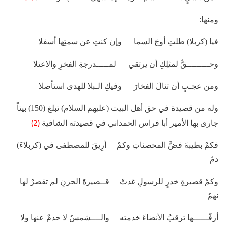
ومنها:
فيا (كربلا) طلتِ أوجَ السما وإن كنتِ عن سمتِها أسفلا
وحـــــــــقُّ لمثلِكِ أن يرتقي لمـــــدرجةِ الفخرِ والاعتلا
ومن عجـبٍ أن تنالَ الفخارَ وفيكِ الـبلا للهدى استأصلا
وله من قصيدة في حق أهل البيت (عليهم السلام) تبلغ (150) بيتاً
(2)
جارى بها الأمير أبا فراس الحمداني في قصيدته الشافية
فكمْ بطيبةَ فضَّ المحصناتِ وكمْ أرِيقَ للمصطفى في (كربلاءَ)
دمُ
وكمْ قصيرةِ خدرٍ للرسولِ غدتْ قــصيرةَ الحزنِ لم تقصرْ لها
نهمُ
أزفّــــــها ترقبُ الأنضاءَ خدمته والــــشمسُ لا حدمٌ عنها ولا