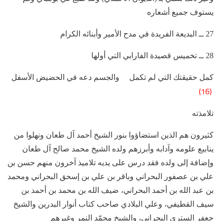
يستوف جميع أشعاره
27 ــ البديعة الفريدة في مدح الأمير وأبنائه الكرام
28 ــ تخميس قصيدة الفارابي التي أولها
كمل حقيقتك التي لم تكمل والجسم دعه في الحضيض الأسفل
(16)
تلامذته
كثيرون هم الذين استضاؤوا بنور الشيخ أحمد آل طعان ونهلوا من
ينابيع علومه وآدابه وأبرزهم ولده الشيخ محمد صالح آل طعان
وإضافة إلى ولده فقد درس على يديه تلاميذ آخرون منهم حسن بن
علي بن عصفور البحراني وباقر بن علي بن إسحق البحراني ومحمد
بن عبد الله بن أحمد البحراني، ضيف الله بن محمد بن أحمد بن
سيف القطيفي، وعلي البلادي صاحب كتاب أنوار البدرين والشيخ
جعفر الستري البحراني، والشيخ محمّد النمر وغيرهم