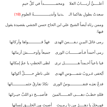
أعلــــيُّ أربــــابُ العلا ومحمــــــــــداً في كلِّ خيمِ
(18)
سعدتْ بطولِ بقاكما الـ ـدنيا وأنديـــــــــــــةُ العلومِ
وممن رثاه أيضاً الشيخ علي ابن الحاج حسن الجشي بقصيدة يقول
فيها:
رمى غائلَ البيـنِ نـفــــسَ الهدى فهدَّ قـــــــــــواها وأركانَها
رمى أحمداً فـأصـــــــابَ الورى جميعاً وأوحـــــشَ أزمانَها
فيا ناعياً أحـمداً هـــــــــــل ترى لظى الخطبِ يا عمَّ إمكانَها
أيُخفى غـروبُ شمــــوسِ الهدى على ناظرٍ حــــــلَّ أكوانَها
فدعْ نعيَـه فنفـــــــــــوسُ الورى تكادُ تفارقُ جثمـــــــــــانَها
فللهِ خطـبٌ دهــــى العــــــالمينَ فأصبـــحَ ذو اللبِّ حيـرانَها
فويـحكَ يا دهــــرُ من ذا رمـيتَ أصبتَ مِن الخلـــقِ إنسانَها