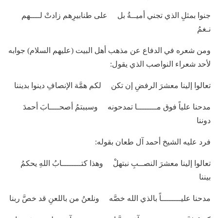
جنوا بمثلِ الذي تجني أميــةُ بل على طنابيرِهم زادتْ لــــهم
نـغمُ
ومن شعره في الدفاع عن مذهب أهل البيت (عليهم السلام) جوابه
لأحد شعراء النواصب الذي يقول:
تعالوا إلينا معشرَ الرفضِ إن تكن لكم همَّة الإنصافِ دينوا بديننا
مدحنا علياً فوق مــــــــا تمدحونه وسببتمُ أصحــــابَ أحمدَ
دوننا
فرد عليه الشيخ أحمد آل طعان بقوله:
تعالوا إلينا معشرَ النصــبِ نبتهلْ وهذا كتــــــــابُ اللهِ يحكمُ
بيننا
مدحنا عليــــــــاً بالذي الله خصَّه ونلعنُ من باللعنِ قد خصَّ ربنا