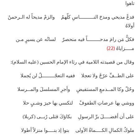
تاهوا
فدعْ مديحي ومدحَ النـــــــــاسِ كلّهمُ والزمْ مديحاً له الـرحمنُ
أولاهُ
فكلُّ مَن رامَ مدحــــــــاً فيه منحصرٌ لسانُه عن يسيرٍ مـن
(22)
مــــزاياهُ
وقال من قصيدته اللامية في رثاء الإمام الحسين (عليه السلام):
على الطــفِّ عرّجْ ولا تعجلا ففيه التعجّــــــــلُ لن يُجملا
وحُلّ وكا المــدمعِ المستفيضِ وأجرِ المسلسلَ والمــرسلا
ووشي بها عرصاتِ الطفوفْ لتكسي بها خيرَ وشـيٍ حلا
على أن أفضــــلَ برِّ الرسولِ بكاؤكَ قتلى رُبــى (كربلا)
ملوكُ الكمالِ الكــــماةُ الأولى بنوا إذ بنــــوا منزلاً أطولا