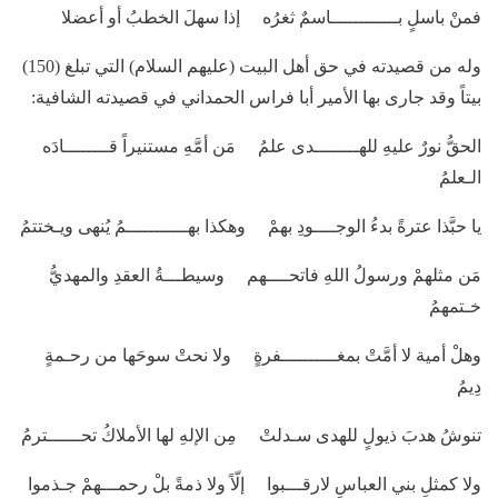
فمنْ باسلٍ بــــــــــــاسمٌ ثغرُه إذا سهلَ الخطبُ أو أعضلا
وله من قصيدته في حق أهل البيت (عليهم السلام) التي تبلغ (150)
بيتاً وقد جارى بها الأمير أبا فراس الحمداني في قصيدته الشافية:
الحقُّ نورٌ عليهِ للهــــــــدى علمُ مَن أمَّهِ مستنيراً قــــــــادَه
الـعلمُ
يا حبَّذا عترةً بدءُ الوجــــودِ بهمْ وهكذا بهـــــــــــمُ يُنهى ويـختتمُ
مَن مثلهمْ ورسولُ اللهِ فاتحــــهم وسيطـــةُ العقدِ والمهديُّ
خـتمهمُ
وهلْ أمية لا أمَّتْ بمغــــــــــفرةٍ ولا نحتْ سوحَها من رحـمةٍ
دِيمُ
تنوشُ هدبَ ذيولٍ للهدى سـدلتْ مِن الإلهِ لها الأملاكُ تحــــــترمُ
ولا كمثلِ بني العباسِ لارقـــبوا إلّاً ولا ذمةً بلْ رحمـــهمْ جـذموا