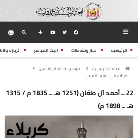
الرئيسية
اخبار ونشاطات
البث المباشر
الزيارة بالانا
الصفحة الرئيسية
موسوعة الامام الحسين
كربلاء في الشعر العربي
22 ــ أحمد آل طعّان (1251 هـ ــ 1835 م / 1315
هـ ــ 1898 م)