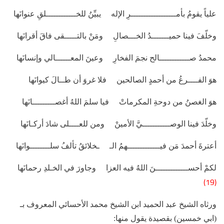
علياً يقومُ بأمــــــــــــــــــرِ الإله يبيِّنُ للخــــــــــــلقِ عنوانَها
وخلّفَ فينا حميـــــــدُ الخـــصالِ ومَنْ بالتـــــقى فاقَ أقرانَها
محمدُ صــــــــــــالح نجمَ الفخارِ وعينَ المعــــــالي وإنسانَها
هوَ الفــــرعُ من أحمدٍ الصالحين فلا غروَ أن طــالَ كيوانَها
هوَ الغصنُ من دوحةِ المكرماتْ فيا سلمَ اللهُ أغصـــــــــانَها
وخلّدَ فينا الوصـــــــــــيَّ الأمينْ ومن للعــــلى شادَ أركـانَها
أعترةَ أحمدَ مَن فيـــــــــــــهمُ الـ ـخلائقُ تألفُ سلــــــــوانَها
لكمْ أحســـــــــــــنَ اللهُ فيه العزا وجاورَ في الخـلدِ رحمانَها
(19)
ورثاه الشيخ عبد الحميد ابن الشيخ محمد الأحسائي المعروف بـ
(ابي خمسين) بقصيدة يقول منها: