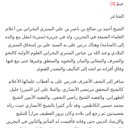
(3)
خيمُ
الشاعر
الشيخ أحمد بن صالح بن ناصر بن علي الستري البحراني من أعلام
العلماء الشيعة في البحرين، ولد في جزيرة (سترة) انتقل مع والده
إلى (المنامة) وهناك درس على يد السيد علي بن إسحاق الستري
البلادي وعبد الله بن عباس الستري البحراني العلوم الأولية كالنحو
والصرف والمعاني والبيان والتجويد والمنطق وغيرها حتى نبغ فيها
وفاق أقرانه ثم اتجه إلى التأليف والتصدر للفتوى
سافر إلى النجف الأشرف فدرس على يد أقطاب علمائها الأعلام
كالشيخ المحقق مرتضى الأنصاري، والملا علي ابن الميرزا خليل
الطهراني، والفقيه الشيخ راضي النجفي، والفقيه الأمين الشيخ
محمد حسين الكاظمي، وقد تأثر كثيرا بالشيخ الأنصاري حيث رثاه
بقصيدتين ثم رجع إلى بلاده وكان يزور القطيف مراراً للتبليغ
والإرشاد الديني حتى وفاته فأقيمت له المآتم والتآبين في البحرين