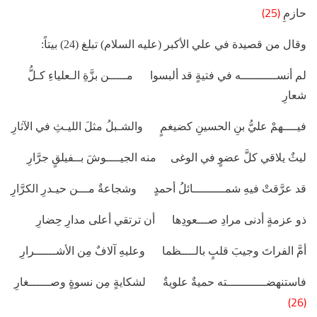
(25)
حازمِ
وقال من قصيدة في علي الأكبر (عليه السلام) تبلغ (24) بيتاً:
لم أنســــــــــه في فتيةٍ قد ألبسوا مـــــن بزَّةِ الـعلياءِ كـلُّ
شعارِ
فيــــهمْ عليُّ بنِ الحسينِ كضيغمٍ والشـبلُ مثلَ الليـثِ في الآثارِ
ليثٌ يلاقي كلَّ عضوٍ في الوغى منه الجيــــوشَ بــفيلقٍ جرَّارِ
قد عرَّقتْ فيهِ شمـــــــــائلُ أحمدٍ وشجاعةٌ مـــن حيـدرِ الكرَّارِ
ذو عزمةٍ أدنى مرادِ صـــعودِها أن ترتقي أعلى مدارِ حِضارِ
أمَّ الفراتَ وجيبَ قلبٍ بالــــظما وعليهِ آلافٌ مِن الأشــــــرارِ
فاستنهضـــــــــــته حميةٌ علويةٌ لشكايةٍ مِن نسوةٍ وصــــــغارِ
(26)