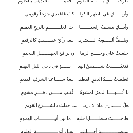
طرقتــــــكِ يــــا أمَّ العلومِ فقمــــــــــاءُ تذهبُ بالحلومِ
وأرتـــــكِ في الظهرِ الكوا كبَ فاقعدي جزعاً وقومي
وأتتــكِ تنسـفُ راسيـــــــا تِ العلــــــــمِ بالريحِ العقيمِ
وتلــفُّ ألـــــويةُ الــــشريـ ـعةِ رأيَ عيـــــنِـكِ كالرقيمِ
خلعـتْ على وجــــهِ الزما نِ براقعَ الجهـــــــلِ الفحيمِ
فتغيَّــــــبتْ شــــمسُ الهدا يـــــةِ في دجى الليلِ البهيمِ
قطعـتْ يــــدُ الدهرِ القطيـ ـعةُ ســــاعدَ الشرفِ القديمِ
يا أيُّــــهــــا الدهرُ المشومُ قُتلتِ مـــــن دهــــرٍ مشومِ
هلْ تـــــدري ماذا لا دريـ ـتَ فعلتَ بالشــــرعِ القويمِ
طاحـــــتْ شظــــــايا قلبِه ما بينَ أنيــــــــــابِ الهمومِ
بمـصيــــــــــبةٍ أحــــللتها بفناءِ أنديــــــــــــــةِ العلومِ