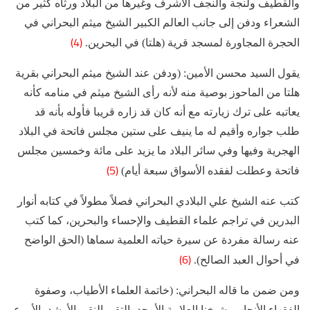
والقطيف ولنجة والنجف الأشرف وغيرها من البلاد ورثاه كثير من
الشعراء ودفن إلى جانب العالم الكبير الشيخ ميثم البحراني في
(4)
الحجرة المجاورة لمسجد قرية (هلتا) في البحرين.
يقول السيد محسن الأمين: (ودفن عند الشيخ ميثم البحراني بقرية
هلتا من الماحوز بوصية منه لأنه رأى الشيخ ميثم في منامه كأنه
يعاتبه على ترك زيارته مع أنه كان قد زاره قريبا فأوله بأنه قد
طلب جواره وأقيم له ما ينيف على ستين مجلس فاتحة في البلاد
الهجرية وفيها وفي سائر البلاد ما يزيد على مائة وخمسين مجلس
(5)
فاتحة وعطلت لفقده الأسواق سبعة أيام)
كتب عنه الشيخ علي البلادي البحراني فصلاً مطولاً في كتابه أنوار
البدرين في تراجم علماء القطيف والإحساء والبحرين، كما كتب
عنه رسالة مفردة عن سيرة حياته العلمية سماها (الحق الواضح
(6)
في أحوال العبد الصالح).
ومن ضمن ما قاله البحراني: (خاتمة العلماء الأطياب، وصفوة
الفقهاء الأنجاب، شيخنا العلامة الأمجد، التقي النقي الأرشد، الأورع