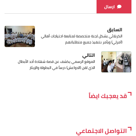
ارسال
السابق
الكربلائي يشكل لجنة متخصصة لمتابعة احتياجات أهالي
(آمرلي) ويأمر بتنفيذ جميع متطلباتهم
التالي
الموقع الرسمي يكشف عن قصة شهادة أحد الأبطال
الذي لقن (الدواعش) درساً في البطولة والإيثار
قد يعجبك ايضاً
التواصل الاجتماعي