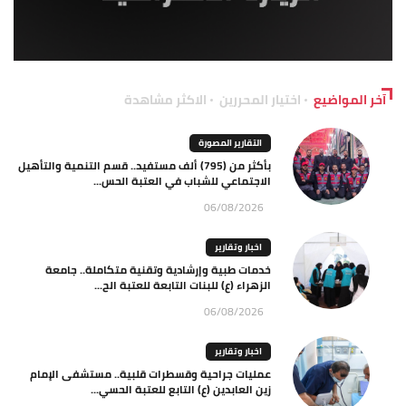
آخر المواضيع
اختيار المحررين
الاكثر مشاهدة
التقارير المصورة
بأكثر من (795) ألف مستفيد.. قسم التنمية والتأهيل
الاجتماعي للشباب في العتبة الحس...
06/08/2026
اخبار وتقارير
خدمات طبية وإرشادية وتقنية متكاملة.. جامعة
الزهراء (ع) للبنات التابعة للعتبة الح...
06/08/2026
اخبار وتقارير
عمليات جراحية وقسطرات قلبية.. مستشفى الإمام
زين العابدين (ع) التابع للعتبة الحسي...