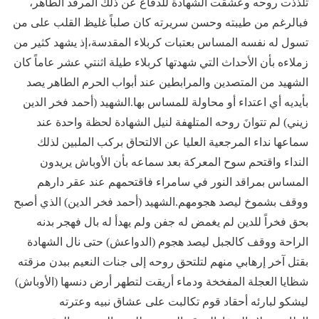
تلذذت روحه وعشقت الشهادة للدفاع عن ذلك المرقد الطاهر،
فبالرغم من طيبته وحسن سريرته كان صلباً غليظ القلب على من
تسول له نفسه المساس بعتبات كربلاء المقدسة،إذ يشهد كثير من
زملاءه بأن الأحداث التي شهدتها كربلاء طيلة اثنتي عشر عاماً كان
الشهيد من المتصدين والمرابطين عند أبواب الحرم الطاهر يصد
بأيديه أي اعتداء أو محاولة للمساس بها.الشهيد (أحمد فخر الدين
زيني) لم تتوانَ روحه المتلهفة لنيل الشهادة لحظة واحدة عند
سماعها نداء المرجعية العليا عن الالتحاق بركب الملبين لذلك
النداء واقتحم سوح المعركة بعد سماعه بأن الأوباش يريدون
المساس بمراقد النور في سامراء فاقتحمهم عند عقر دارهم
ووقف بشموخ ليصد هجومهم.الشهيد (أحمد فخر الدين) الذي أصبح
بحق فخراً للدين لم يغمض له جفن ولم يهدأ له بال فهجر بدنه
الراحة ووقف كالجبل ليصد هجوم (الدواعش) حتى نال الشهادة
بقتل آخر إرهابي منهم لتلتحق روحه إلى جنات النعيم ببدن مزقته
شظايا العجلة المفخخة ودماء أريقت لتطهر أرض دنسها (الأوباش)
ليشكو لبارئه أحقاد قوم تكالبت على عشاق نبيه وعترته