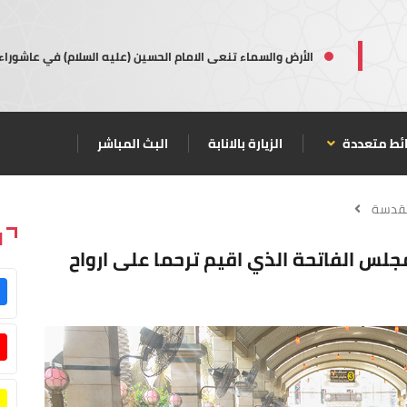
الأرض والسماء تنعى الامام الحسين (عليه السلام) في عاشوراء
ئط متعددة
الزيارة بالانابة
البث المباشر
مقدسة
ا
مجلس الفاتحة الذي اقيم ترحما على ارواح