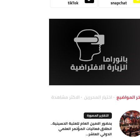
tikTok
snapchat
خر المواضيع
اختيار المحررين
الاكثر مشاهدة
التقارير المصورة
بحضور الامين العام للعتبة الحسينية..
انطلاق فعاليات المؤتمر العلمي
الدولي العاشر...