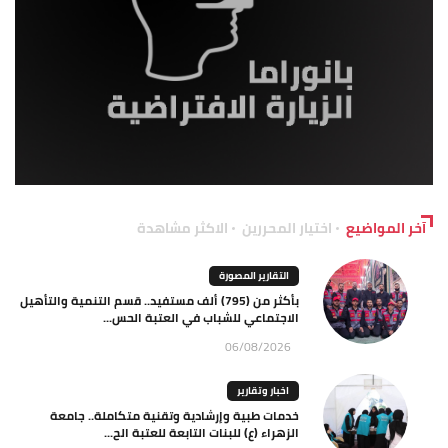
آخر المواضيع
اختيار المحررين
الاكثر مشاهدة
التقارير المصورة
بأكثر من (795) ألف مستفيد.. قسم التنمية والتأهيل
الاجتماعي للشباب في العتبة الحس...
06/08/2026
اخبار وتقارير
خدمات طبية وإرشادية وتقنية متكاملة.. جامعة
الزهراء (ع) للبنات التابعة للعتبة الح...