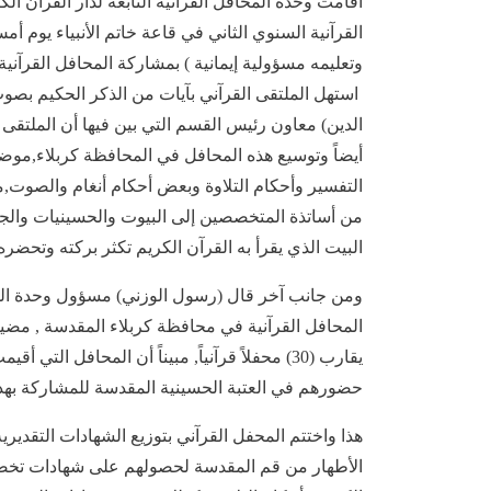
أقامت وحدة المحافل القرآنية التابعة لدار القرآن ال
وتعليمه مسؤولية إيمانية ) بمشاركة المحافل القرآني
استهل الملتقى القرآني بآيات من الذكر الحكيم بصو
الدين) معاون رئيس القسم التي بين فيها أن الملتقى 
أيضاً وتوسيع هذه المحافل في المحافظة كربلاء,موضحا
التفسير وأحكام التلاوة وبعض أحكام أنغام والصوت,مش
من أساتذة المتخصصين إلى البيوت والحسينيات والجوا
البيت الذي يقرأ به القرآن الكريم تكثر بركته وتحضره
ومن جانب آخر قال (رسول الوزني) مسؤول وحدة المحا
المحافل القرآنية في محافظة كربلاء المقدسة , مضيفا
يقارب (30) محفلاً قرآنياً, مبيناً أن المحافل ا
حضورهم في العتبة الحسينية المقدسة للمشاركة بهذا 
هذا واختتم المحفل القرآني بتوزيع الشهادات التقدير
الأطهار من قم المقدسة لحصولهم على شهادات تخصصية