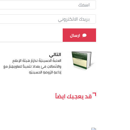
ارسال
التالي
العتبةُ الحسينيّةُ تكرّمُ هيئةَ الإعلامِ
والاتّصالاتِ فيْ بغدادَ تثميناً لتعاونِهِمْ معَ
إذاعةِ الرّوضةِ الحسينيّةِ
قد يعجبك ايضاً