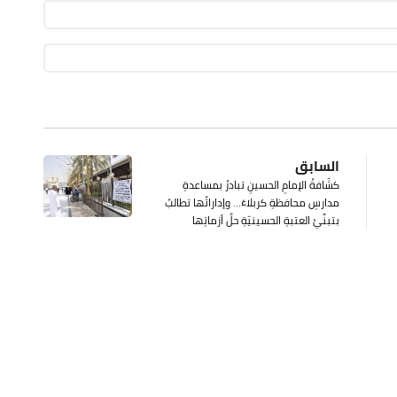
السابق
كشّافةُ الإمامِ الحسينِ تبادرُ بمساعدةِ
مدارسِ محافظةِ كربلاءَ... وإداراتُها تطالبُ
بتبنِّيْ العتبةِ الحسينيّةِ حلَّ أزماتِها