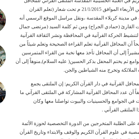
كريم في العتبة الحسينية المقدسة الملتقى القرآني للمحافل
القرآنية السنوي الثاني في قاعة خاتم الأنبياء يوم أمس الأربعاء الموافق 21/1/2015 م تحت شعار (تعلم القران
ة في مدينة كربلاء المقدسة ،ونقل مراسل الموقع الرسمي أنه
ت القارئ (حمادي الجراح) ومن ثم كلمة السيد (مرتضى جمال
لتنشيط الحركة القرآنية في المحافظة ونشر الثقافة القرآنية
ً أن المحافل القرآنية تعلم القراءة الصحيحة وتعلم شيئاً من
يراً إلى أن المحافل تأخذ معها نخبة من القراء المتمرسين
مع ثم يختم المحفل بذكر الحسين( عليه السلام),منوهاً إلى أن
 الملائكة وتخرج منه الشياطين والجن.
فل القرآنية في دار القرآن الكريم: إن الملتقى يجمع
ً أن عدد المحافل القرآنية المشاركة في الملتقى القرآني ما
لتي أقيمت في الجوامع والحسينيات والبيوت تواصلنا معها وكان
الملتقى القرآني .
ية على الطلبة المتخرجين من الدورة التخصصية لحوزة الأئمة
 في علوم القرآن الكريم والوقف والابتداء وتاريخ القرآن