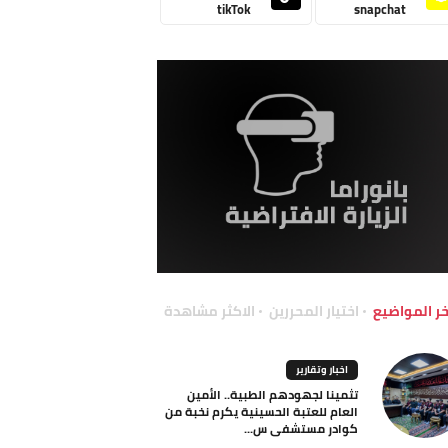
tikTok
snapchat
خر المواضيع
اختيار المحررين
الاكثر مشاهدة
اخبار وتقارير
تثمينا لجهودهم الطبية.. الأمين
العام للعتبة الحسينية يكرم نخبة من
كوادر مستشفى س...