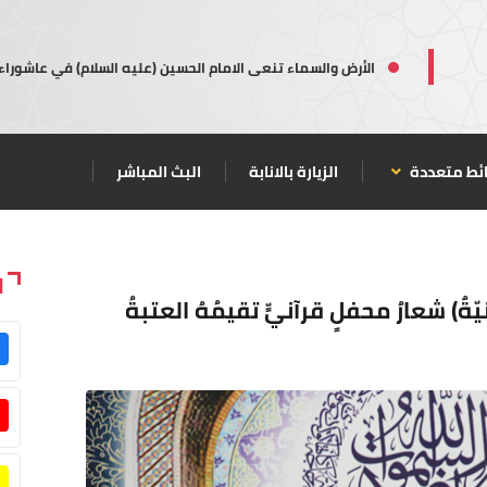
الأرض والسماء تنعى الامام الحسين (عليه السلام) في عاشوراء
ئط متعددة
الزيارة بالانابة
البث المباشر
ا
يّةٌ) شعارُ محفلٍ قرآنيٍّ تقيمُهُ العتبةُ