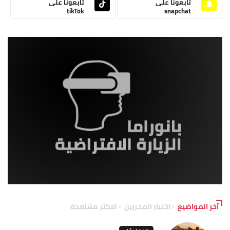
تابعونا على
تابعونا على
tikTok
snapchat
آخر المواضيع
اختيار المحررين
الاكثر مشاهدة