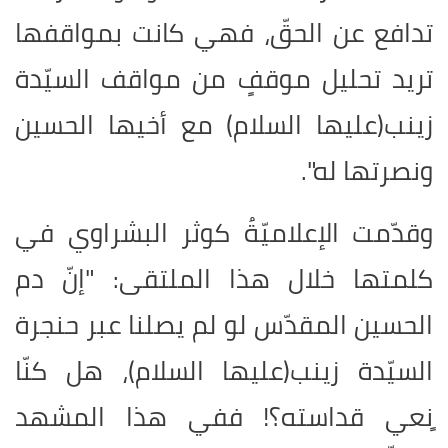
تدافع عن الحقّ، فهي كانت بمواقفها
تريد تحليل موقفٍ من مواقف السيّدة
زينب(عليها السلام) مع أخيها الحسين
ونصرتها له".
وقدّمت الإعلاميّةُ كوثر البشراوي في
كلمتها خلال هذا الملتقى: "إنّ دم
الحسين المقدّس لو لم يصلنا عبر حنجرة
السيّدة زينب(عليها السلام)، هل كنّا
ٍنعي قداسته؟! ففي هذا المشهد