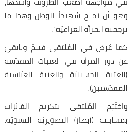
في مواجهة أصعب الظروف وأشدّها،
وهو أن تمنح شهيداً للوطن وهذا ما
ترجمته المرأة العراقيّة".
كما عُرض في المُلتقى فيلمٌ وثائقيّ
عن دور المرأة في العتبات المقدّسة
(العتبة الحسينيّة والعتبة العبّاسية
المقدّستين).
واختُتِم المُلتقى بتكريم الفائزات
بمسابقة (أبصار) التصويريّة النسويّة،