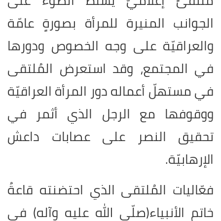
ملتقىً إعلاميّ يسلّط الضوء على
الجوانب المنيرة للمرأة بصورةٍ عامّة
والعراقيّة على وجه الخصوص ودورها
في المجتمع، وقد استعرض المُلتقى
في مستهلّ أعماله دور المرأة العراقيّة
ووقوفها مع الرجل الذي أثمر في
تحقيق النصر على عصابات داعش
الإرهابيّة.
فعّاليات المُلتقى الذي احتضنته قاعةُ
خاتم الأنبياء(صلّى الله عليه وآله) في