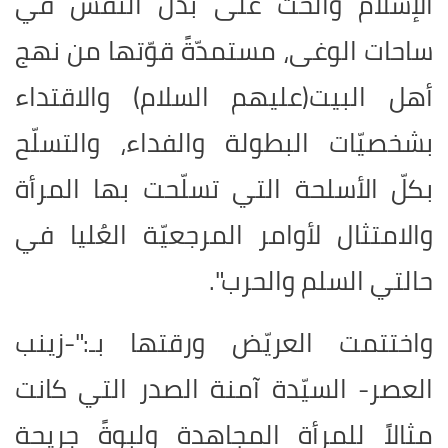
الإسلام والحثّ على بذل النفس في
ساحات الوغى، مستمدّةً قوّتها من نهج
أهل البيت(عليهم السلام) والاقتداء
بشخصيّات البطولة والفداء، والتسلّح
بكلّ الأسلحة التي تسلّحت بها المرأة
والامتثال لأوامر المرجعيّة العُليا في
حالتي السلم والحرب".
واختتمت العريّض ورقتها بـ:"-زينب
العصر- السيّدة آمنة الصدر التي كانت
مثالاً للمرأة المجاهدة ولبوةً جريحة