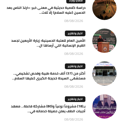
قضايا وآراء
دراسة كلامية حديثية في معنى خبر: «ارتدّ الناس بعد
الحسين (عليه السلام) إلّا ثلاث...
08/08/2026
اخبار وتقارير
الأمين العام للعتبة الحسينية: زيارة الأربعين تجسد
القيم الإنسانية التي أرساها ال...
08/08/2026
اخبار وتقارير
أكثر من (37) ألف خدمة طبية وفحص تشخيصي…
مستشفى السيدة خديجة الكبرى (عليها السلام...
08/08/2026
اخبار وتقارير
بـ(18) مشروعاً نوعياً و(80) مشاركة فاعلة… معهد
أديبات الطف يعلن حصيلة خدماته في...
08/08/2026