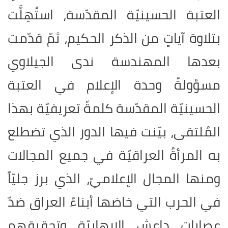
العتبة الحسينيّة المقدّسة، استُهِلَّت
بتلاوة آياتٍ من الذكر الحكيم، ثمّ قدّمت
بعدها المهندسة ندى الجيلاوي
مسؤولةُ وحدة الإعلام في العتبة
الحسينيّة المقدّسة كلمةً تعريفيّة بهذا
المُلتقى، بيّنت فيها الدور الذي تضطلع
به المرأةُ العراقيّة في جميع المجالات
ومنها المجال الإعلاميّ، الذي برز جليّاً
في الحرب التي خاضها أبناءُ العراق ضدّ
عصابات داعش الإرهابيّة وتحقيقهم