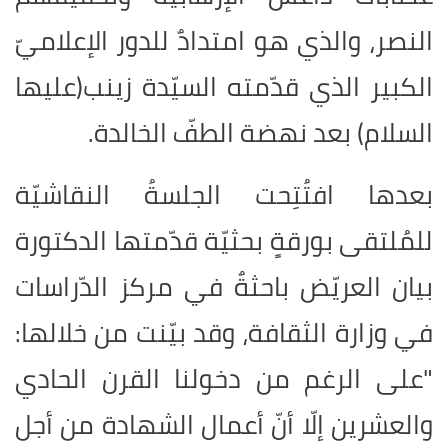
النصر، والذي هو امتدادٌ للدور الإعلاميّ
الكبير الذي قدّمته السيّدة زينب(عليها
السلام) بعد نهضة الطفّ الخالدة.
بعدها افتُتِحت الجلسةُ النقاشيّة
للمُلتقى بورقةٍ بحثيّة قدّمتها الدكتورة
بيان العريّض باحثةٌ في مركز الدّراسات
في وزارة الثقافة، وقد بيّنت من خلالها:
"على الرغم من دخولنا القرن الحادي
والعشرين إلّا أنّ أعمال الشهادة من أجل