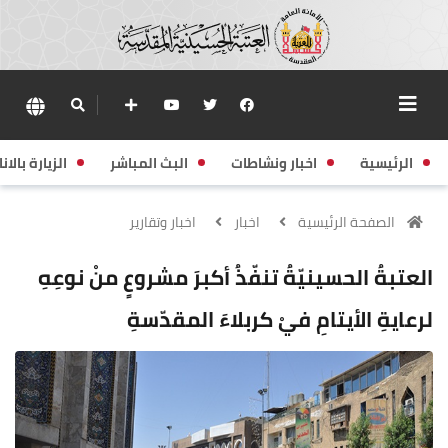
الرئيسية
اخبار ونشاطات
البث المباشر
الزيارة بالانا
الصفحة الرئيسية
اخبار
اخبار وتقارير
العتبةُ الحسينيّةُ تنفّذُ أكبرَ مشروعٍ منْ نوعِهِ
لرعايةِ الأيتامِ فيْ كربلاءَ المقدّسةِ