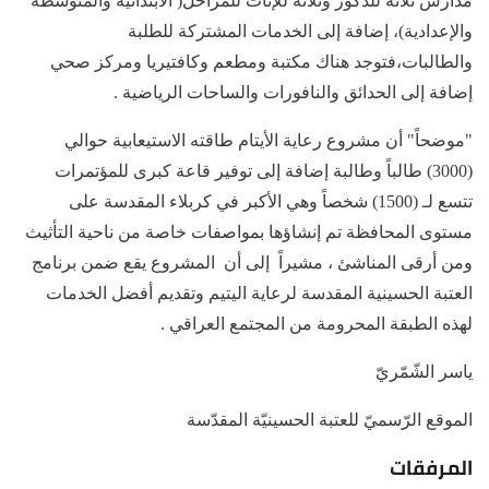
مدارس ثلاثة للذكور وثلاثة للإناث للمراحل( الابتدائية والمتوسطة
والإعدادية)، إضافة إلى الخدمات المشتركة للطلبة
والطالبات،فتوجد هناك مكتبة ومطعم وكافتيريا ومركز صحي
إضافة إلى الحدائق والنافورات والساحات الرياضية .
"موضحاً" أن مشروع رعاية الأيتام طاقته الاستيعابية حوالي
(3000) طالباً وطالبة إضافة إلى توفير قاعة كبرى للمؤتمرات
تتسع لـ (1500) شخصاً وهي الأكبر في كربلاء المقدسة على
مستوى المحافظة تم إنشاؤها بمواصفات خاصة من ناحية التأثيث
ومن أرقى المناشئ ، مشيراً إلى أن المشروع يقع ضمن برنامج
العتبة الحسينية المقدسة لرعاية اليتيم وتقديم أفضل الخدمات
لهذه الطبقة المحرومة من المجتمع العراقي .
ياسر الشّمّريّ
الموقع الرّسميّ للعتبة الحسينيّة المقدّسة
المرفقات