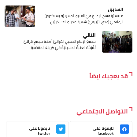
السابق
منتسبُوْ قسمِ الإعلامِ فيْ العتبةِ الحسينيّةِ يستذكرونَ
الإعلاميَّ (عديَ الرّبيعيَّ) شهيدَ مدينةِ العسكريّينِ
التالي
مجمعُ الإمامِ الحسينِ القرآنيُّ أضخمُ مجمعٍ قرآنيٍّ
تُنْشِئُهُ العتبةُ الحسينيّةُ فيْ كربلاءَ المقدّسةِ
قد يعجبك ايضاً
التواصل الاجتماعي
تابعونا على
تابعونا على
twitter
facebook