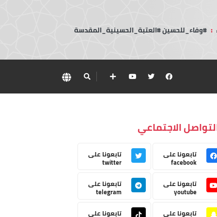
:
#وفاء_للحسين #العتبة_الحسينية_المقدسة
لتواصل الاجتماعي
تابعونا على
تابعونا على
twitter
facebook
تابعونا على
تابعونا على
telegram
youtube
تابعونا على
تابعونا على