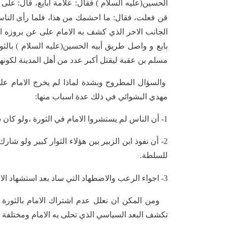
الحسين(عليه السلام ) فقال: علامة أبايع، قال: على 
قن فعلت، فقال: ما احشمك من هذا، فلما رأى الناس ا
الجانب الاخر الذي كشف به الامام على عن بروزه ال
بايع و واصل طريق أبيه الحسين(عليه السلام ) بال
مسلم بن عقبة ليقتل أكبر عدد من أهل المدينة لكونهم
والسؤال المطروح وبشدة لماذا لم يخرج الامام عل
مهدي البشوائي في ذلك عدة اسباب منها:
1- أن الناس لم يستشروا الامام في الثورة ،ولو كان شارك فيها لكان قتل هو بقية انصاره .
2- أن نفوذ ابن الزبير بين هؤلاء الثوار كبير ولو شار
للسلطة.
3- اجواء الرعب والاضطهاد التي ساد بعد استشهاد الامام الحسين(عليه السلام )(
ومن المكن ان نعلل عدم اشتراك الامام بالثورة 
تكشف البعد السياسي الذي تحلى به الامام ومختلفة 