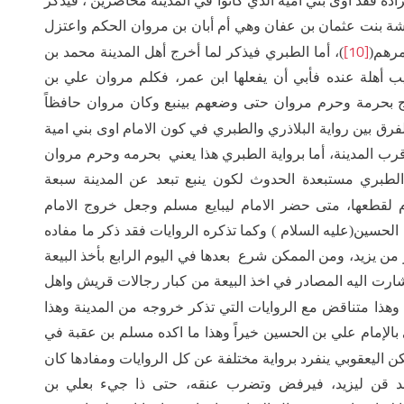
اده فقد اوى بني امية الذي كانوا في المدينة محاصرين ، فيذكر
ئشة بنت عثمان بن عفان وهي أم أبان بن مروان الحكم واعتزل
[10]
مرهم(
)، أما الطبري فيذكر لما أخرج أهل المدينة محمد بن
ب أهلة عنده فأبي أن يفعلها ابن عمر، فكلم مروان علي بن
رج بحرمة وحرم مروان حتى وضعهم بينبع وكان مروان حافظاً
لفرق بين رواية البلاذري والطبري في كون الامام اوى بني امية
 قرب المدينة، أما برواية الطبري هذا يعني بحرمه وحرم مروان
ا الطبري مستبعدة الحدوث لكون ينبع تبعد عن المدينة سبعة
وم لقطعها، متى حضر الامام ليبايع مسلم وجعل خروج الامام
الحسين(عليه السلام ) وكما تذكره الروايات فقد ذكر ما مفاده
 من يزيد، ومن الممكن شرع بعدها في اليوم الرابع بأخذ البيعة
شارت اليه المصادر في اخذ البيعة من كبار رجالات قريش واهل
 وهذا متناقض مع الروايات التي تذكر خروجه من المدينة وهذا
 بالإمام علي بن الحسين خيراً وهذا ما اكده مسلم بن عقبة في
كن اليعقوبي ينفرد برواية مختلفة عن كل الروايات ومفادها كان
بد قن ليزيد، فيرفض وتضرب عنقه، حتى ذا جيء بعلي بن