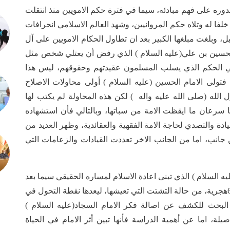
 على فهم مبادئه، سيما في فترة حكم الامويين منذ انتقلت
خلفا له وتلاه حكم المروانيين، وشهد العالم الاسلامي انحرافات
ل، وبلغت مبلغها الكبير بعد ان تطاول الحكام الامويين على آل
 الحسين بن علي(عليه السلام ) الذي رفض أن يعتلي شخص مثل
 في الحكم الذي يسلب المسلمون عقيدتهم وحقوقهم، ليس هذا
ولى الامام الحسين (عليه السلام ) أولى محاولات الاصلاح
 الله (صلى الله عليه واله ) لكن هذه المحاولة لم يكتب لها
يا سرعان ما ايقظت الامة من سباتها، وبالتالي فأن استشهاده
دة والتصدي لحاجة الامة الفقهية والعقائدية، وظهر العديد من
جانب، اما من الجانب الاخر تعددت القيادات والزعامات التي
السلام ) الذي تبنى اعادة الاسلام لمساره الحقيقي سيما بعد
استشهاد ابيه الامام الحسين(عليه السلام ) عام 60-61هجرية، من حالة التشتت التي تعيشها، ليعدها نقطة التحول في
ة البحث للكشف عن اصالة فكر الامام السجاد(عليه السلام )
لة، اما عن أهمية الدراسة فأنها تبين أثر الامام في الحياة