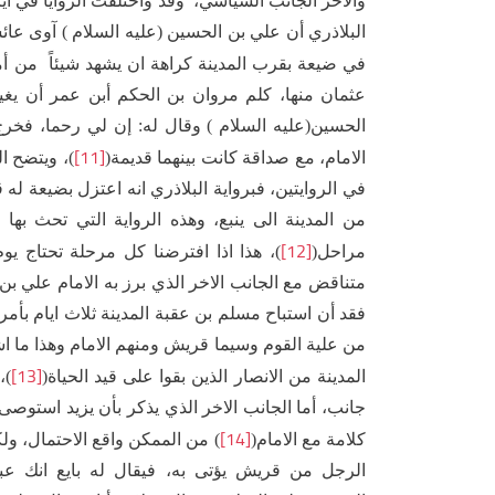
والاخر الجانب السياسي، وقد واختلفت الروايا في اير
البلاذري أن علي بن الحسين (عليه السلام ) آوى عا
في ضيعة بقرب المدينة كراهة ان يشهد شيئاً من أ
عثمان منها، كلم مروان بن الحكم أبن عمر أن يغي
الحسين(عليه السلام ) وقال له: إن لي رحما، فخ
[11]
الامام، مع صداقة كانت بينهما قديمة(
)، ويتضح ا
في الروايتين، فبرواية البلاذري انه اعتزل بضيعة له
من المدينة الى ينبع، وهذه الرواية التي تحث به
[12]
مراحل(
)، هذا اذا افترضنا كل مرحلة تحتاج ي
متناقض مع الجانب الاخر الذي برز به الامام علي بن 
فقد أن استباح مسلم بن عقبة المدينة ثلاث ايام بأمر
من علية القوم وسيما قريش ومنهم الامام وهذا ما ا
[13]
المدينة من الانصار الذين بقوا على قيد الحياة(
)،
جانب، أما الجانب الاخر الذي يذكر بأن يزيد استوصى
[14]
كلامة مع الامام(
) من الممكن واقع الاحتمال، ول
الرجل من قريش يؤتى به، فيقال له بايع انك ع