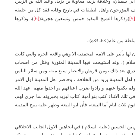
سفيان، وخلافة يزيد، معاوية بن يزيد، وعبد الله بن الزبير،
لف المؤرخون واهل الطبقات في تاريخ وفاته فقد كل من خليفة
[6]
[5]
)وذكرها الشيخ المفيد خمس وتسعين هجرية(
)، وذكرها
عام( 63- 83ه):-
لها تأثير على الامة المحمدية الا وهي واقعة الحرة والتي كانت
سلام )، وقد استبيحت فيها المدينة المنورة وقتل من اصحاب
 بدري بعد ذلك ،ومن قريش والانصار سبع منة، ومن سائر الناس
 اهل المدينة يزيد من الخلافة ، وحاصر اهل المدينة اول الامر
لم يكفوا عنهم وارادوا ضرب اعناقهم ،و اخذوا منهم عهد الله
في تلك الاثناء كتب بنو أمية كتاب ليزيد يخبرونه بما جرى لهم،
ثلاث ايام أما البيعة، فأن ابو البيعة وظهر عليه يبيح المدينة
ن الحسين (عليه السلام ) في اتجاهين الاول الجانب الاخلاقي