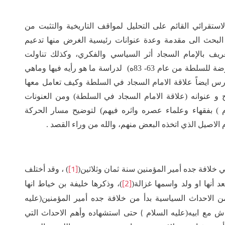
تقرائي القائم على التحليل لمواقف التاريخية والتثبت من
 البحث الى مقدمة وعدة عنوانات رئيسية الغرض منها تدعيم
تعريف بالإمام السجاد أثر السياسي والفكري، وكذلك تناولت
العنوانات (موقف الامام السجاد من الحركات المعارضة للسلطة من عام 63- 83ه) لدراسة ما هو رأيه فيها وماهي
درس ايضاً علاقة الامام السجاد في السلطة وكيف تعامل معها
 و عنوانه (علاقة الامام السجاد في السلطة) ومن العنونات
ام ) بفقهاء وعلماء عصره واثره فيهم) لتوضيح مسار الحركة
م الاصيل الذي اتخذه البعض منهم، والله من وراء القصد .
[1]
خلافة جده أمير المؤمنين سنة ثمان وثلاثين(
) ، وقد أختلف
[2]
أنها او ولد واسمها غزالة(
)، وذكرها خليفة بن خياط انها
من الاحداث السياسية بدأ من خلافة جده أمير المؤمنين(عليه
(
ش مع ابيه(عليه السلام
حتى استشهاده وأهم الاحداث التي