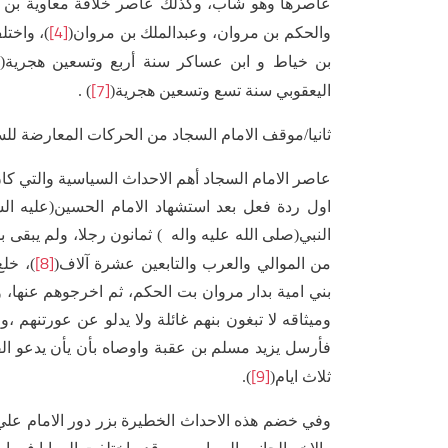
عاصرها وهو شاب، وكذلك عاصر خلافة معاوية بن أبي 
[4]
والحكم بن مروان، وعبدالملك بن مروان(
)، واخت
بن خياط و ابن عساكر سنة أربع وتسعين هجرية(
[7]
اليعقوبي سنة تسع وتسعين هجرية(
) .
ثانيا/موقف الامام السجاد من الحركات المعارضة للسلطة من 
عاصر الامام السجاد أهم الاحداث السياسية والتي كان 
اول ردة فعل بعد استشهاد الامام الحسين(عليه ال
النبي(صلى الله عليه واله ) ثمانون رجلا، ولم يبقى
[8]
من الموالي والعرب والتابعين عشرة آلاف(
)، خلع
بني امية بدار مروان بت الحكم، ثم اخرجوهم عنها، و
وميثاقه لا تبغون بنهم غائلة ولا يدلو عن عورتنهم ،و
فأرسل يزيد مسلم بن عقبة واوصاه بأن يأن يدعو القوم 
[9]
ثلاث ايام(
).
وفي خضم هذه الاحداث الخطيرة بزر دور الامام علي ب