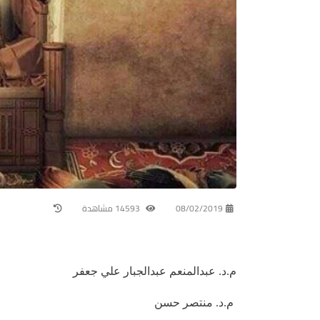
08/02/2019
14593 مشاهدة
م.د. عبدالمنعم عبدالجبار علي جعفر
م.د. منتصر حسن