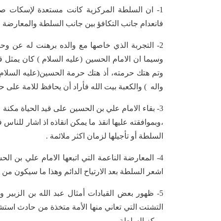
1- ان السلطة المركزية كانت مستعدة لإسكات ص
فانعدام جانب التكافؤ بين جانب السلطة والمعارضة ف
2- التجربة الذي خاصها مع والده برهنت له عن وح
وسيما ان الامام الحسين (عليه السلام ) كان يمثل ق
وتم هتك حرمته، أذ هتك حرمة الحسين(عليه السلام 
واله ) والكعبة بيت الله فأراد أن يحافظ للامة على ح
3- بقاء الامام علي بن الحسين على قيد الحياة مكن
،وبموافقته عليها انقذ ما يمكن انقاذه اذ اشار للناس 
السلطة أو تأجيلها لزمان اكثر ملائمة .
4- المعارضة الناعمة التي اتبعها الامام علي بن
اشعر السلطة بعد الارتياح الدائم وهذا ما سيكون من
5- ظهور بعض القيادات أمثال عبد الله بن الزبير 
التشتت التي تعاني منها الأمة متخذة من حادث استشها
مركز السلطة .