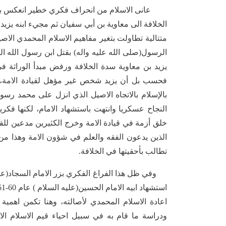
عانى الاسلام من انحراف فكري خطير انعكس بدوره
الخلافة الى معاوية بن أبي سفيان ثم مجيء ابنه يزيد 
متتالية تطاولت بتغير مفاهيم الاسلام المحمدي الاصي
الرسول(صلى الله عليه واله) بقتل ابن رسول الله
يزيد بن معاوية سدة الخلافة ورفض مبدأ الوراثة
فحسب بل أن يزيد شخص غير مؤهل لقيادة الامة، فت
بالإسلام بالاتجاه الاصيل الذي انزل على محمد رسول
النجاح عسكريا وانتهت باستشهاد الامام، لكنها فكر
خلق أزمة في قيادة الامة وخرج الكثيرين مدعين للقيا
الذين يدعون الفقه والعلم في شؤون الامة وهذا من 
تطالب بأحقيتها في الخلافة.
وفي ظل هذا الفراغ الفكري بزر الامام السجاد(عليه 
اعادة الاسلام المحمدي لأصالته، وهنا تكمن اهمي
ودراسة ما قام به في سبيل احياء قيم الاسلام الاصي