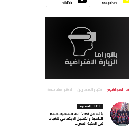
tikTok
snapchat
خر المواضيع
اختيار المحررين
الاكثر مشاهدة
التقارير المصورة
بأكثر من (795) ألف مستفيد.. قسم
التنمية والتأهيل الاجتماعي للشباب
في العتبة الحس...