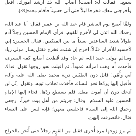
سمع... فقالت له: أصبت! أصاب الله بك أرشد أُمورك، افعل
وأخرجني معك. فخرجا ليلاً حتى أتى حسيناً فأقام معه»[39].
ولمَّا أصبح يوم العاشر قام عبد الله بن عمير فقال: أبا عبد الله،
رحمك الله ائذن لي لأخرج للقوم. فرأى الإمام الحسين رجلاً آدم
طوالاً شديد الساعدين بعيداً ما بين المنكبين، فقال الحسين: إني
لأحسبه للأقران قتّالاً، اخرج إن شئت. فخرج فقتل يسار مولى زياد
وسالم مولى عبيد الله، ثم عاد وقد قُطعت أصابع كفه اليسرى،
فأخذت أُم وهب امرأته عموداً، ثم أقبلت نحو زوجها تقول: فداك
أبي وأُمّي! قاتل دون الطيّبين ذرية محمد صلى الله عليه وآله،
فأقبل إليها يردّها نحو النساء، فأخذت تجاذب ثوبه، وتقول: إنّي لن
أدعك دون أن أموت معك. فلم يستطع ردّها، فجاء إليها الإمام
الحسين عليه السلام وقال: جزيتم من أهل بيت خيراً، ارجعي
رحمكِ الله إلى النساء فاجلسي معهن؛ فإنه ليس على النساء
قتال. فانصرفت إليهن.
ثم برز زوجها مرة أُخرى فقتل من القوم رجالاً حتى أُثخن بالجراح