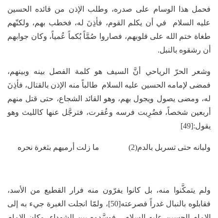
فحمل هذا الوسام على صدره، وطلب الإذن من قائده الحسين
عليه السلام في أن يكلم القوم، فأذِنَ له، فخطب بهم، ولكنّهم
طغاة ختم الله على قلوبهم، فصاروا صُمَّاً بُكماً عُمياً، وكان جوابهم
أن رشقوه بالنبل.
وشعر الحرّ الرياحي أنَّ السيف هو كلمة الفصل بينه وبينهم،
فمضى لإمامه الحسين عليه السلام طالباً منه الإذن بالقتال، فأذِنَ
له، ومضى يصول ويجول بهم، وهو القائد الشجاع، حتى قتل منهم
أربعين شخصاً، فضُرِبت فرسه وعُقرت، فترجَّل عنها كالليث وهو
يقول:[49]
ولبانه حتى تسربل بالدم(2) ما زلت أرميهم بثغرة نحره
ولم يتمكَّنوا منه، بل كانوا يفرّون منه فرار القطيع من الأسد،
فقابلوه بالنبال غدراً فصرعته[50]، ولمّا انجلت الغبرة جيء به إلى
الإمام الحسين عليه السلام ، فوسَّدوه بين الشهداء، وكان الإمام