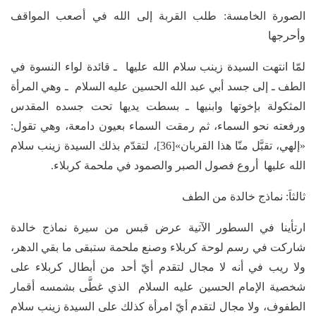
الصورة الخامسة: طلب القربة إلى الله في أصعب المواقف
وأحرجها
لمّا انتهت السيدة زينب سلام الله عليها ـ قائدة لواء النسوة في
الطف ـ إلى جسد أبي عبد الله الحسين عليه السلام ـ وهي المرأة
المثكولة بإخوتها وابنيها ـ بسطت يديها تحت جسده المقدس
ورفعته نحو السماء، ثم رمقت السماء بعيون دامعة، وهي تقول:
«إلهي، تقبَّل منّا هذا القربان»[36]، لتقدّم بذلك السيدة زينب سلام
الله عليها أروع فصول الصبر والصمود في ملحمة كربلاء.
ثالثاَ: نماذج خالدة من الطف
ارتأينا في السطور الآتية عرض قبس من سيرة نماذج خالدة
شاركت في رسم لوحة كربلاء وصنع ملحمة ستبقى ما بقي الدهر،
ولا ريب في أنه لا مجال لتقدم أيّ أحد من أبطال كربلاء على
شخصية الإمام الحسين عليه السلام الذي غطَّى بشمسه أقمار
الطفوف، ولا مجال لتقدم أيّ امرأة كذلك على السيدة زينب سلام