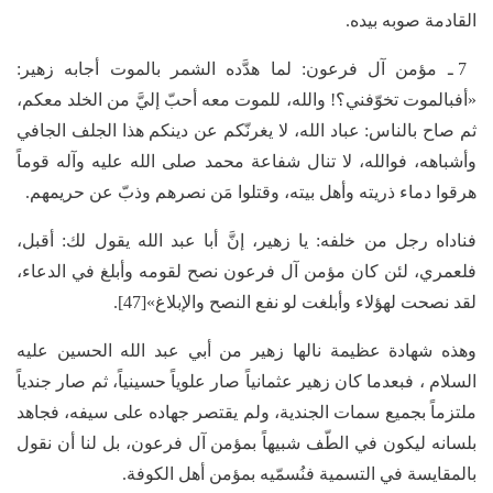
القادمة صوبه بيده.
7 ـ مؤمن آل فرعون: لما هدَّده الشمر بالموت أجابه زهير:
«أفبالموت تخوّفني؟! والله، للموت معه أحبّ إليَّ من الخلد معكم،
ثم صاح بالناس: عباد الله، لا يغرنّكم عن دينكم هذا الجلف الجافي
وأشباهه، فوالله، لا تنال شفاعة محمد صلى الله عليه وآله قوماً
هرقوا دماء ذريته وأهل بيته، وقتلوا مَن نصرهم وذبّ عن حريمهم.
فناداه رجل من خلفه: يا زهير، إنَّ أبا عبد الله يقول لك: أقبل،
فلعمري، لئن كان مؤمن آل فرعون نصح لقومه وأبلغ في الدعاء،
لقد نصحت لهؤلاء وأبلغت لو نفع النصح والإبلاغ»[47].
وهذه شهادة عظيمة نالها زهير من أبي عبد الله الحسين عليه
السلام ، فبعدما كان زهير عثمانياً صار علوياً حسينياً، ثم صار جندياً
ملتزماً بجميع سمات الجندية، ولم يقتصر جهاده على سيفه، فجاهد
بلسانه ليكون في الطّف شبيهاً بمؤمن آل فرعون، بل لنا أن نقول
بالمقايسة في التسمية فنُسمّيه بمؤمن أهل الكوفة.