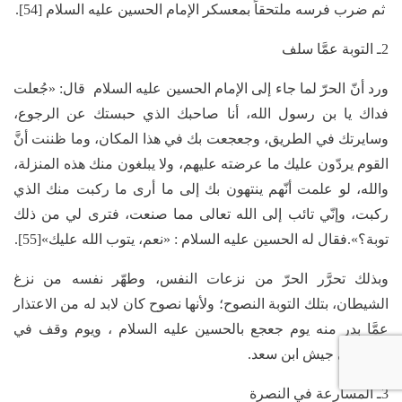
ثم ضرب فرسه ملتحقاً بمعسكر الإمام الحسين عليه السلام [54].
2ـ التوبة عمَّا سلف
ورد أنّ الحرّ لما جاء إلى الإمام الحسين عليه السلام قال: «جُعلت
فداك يا بن رسول الله، أنا صاحبك الذي حبستك عن الرجوع،
وسايرتك في الطريق، وجعجعت بك في هذا المكان، وما ظننت أنَّ
القوم يردّون عليك ما عرضته عليهم، ولا يبلغون منك هذه المنزلة،
والله، لو علمت أنّهم ينتهون بك إلى ما أرى ما ركبت منك الذي
ركبت، وإنّي تائب إلى الله تعالى مما صنعت، فترى لي من ذلك
توبة؟».فقال له الحسين عليه السلام : «نعم، يتوب الله عليك»[55].
وبذلك تحرَّر الحرّ من نزعات النفس، وطهّر نفسه من نزغ
الشيطان، بتلك التوبة النصوح؛ ولأنها نصوح كان لابد له من الاعتذار
عمَّا بدر منه يوم جعجع بالحسين عليه السلام ، ويوم وقف في
قباله في جيش ابن سعد.
3ـ المسارعة في النصرة