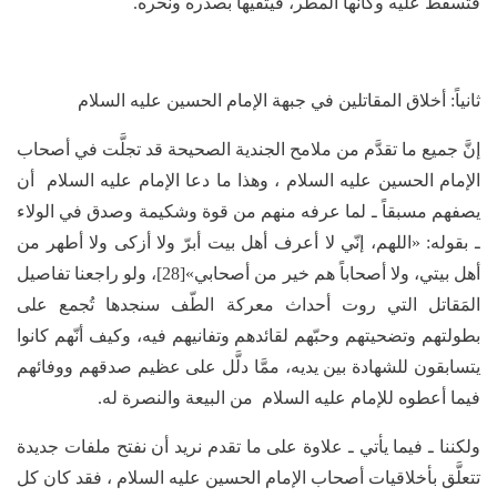
فتسقط عليه وكأنها المطر، فيتقيها بصدره ونحره.
ثانياً: أخلاق المقاتلين في جبهة الإمام الحسين عليه السلام
إنَّ جميع ما تقدَّم من ملامح الجندية الصحيحة قد تجلَّت في أصحاب
الإمام الحسين عليه السلام ، وهذا ما دعا الإمام عليه السلام أن
يصفهم مسبقاً ـ لما عرفه منهم من قوة وشكيمة وصدق في الولاء
ـ بقوله: «اللهم، إنّي لا أعرف أهل بيت أبرّ ولا أزكى ولا أطهر من
أهل بيتي، ولا أصحاباً هم خير من أصحابي»[28]، ولو راجعنا تفاصيل
المَقاتل التي روت أحداث معركة الطّف سنجدها تُجمع على
بطولتهم وتضحيتهم وحبّهم لقائدهم وتفانيهم فيه، وكيف أنّهم كانوا
يتسابقون للشهادة بين يديه، ممَّا دلَّل على عظيم صدقهم ووفائهم
فيما أعطوه للإمام عليه السلام من البيعة والنصرة له.
ولكننا ـ فيما يأتي ـ علاوة على ما تقدم نريد أن نفتح ملفات جديدة
تتعلَّق بأخلاقيات أصحاب الإمام الحسين عليه السلام ، فقد كان كل