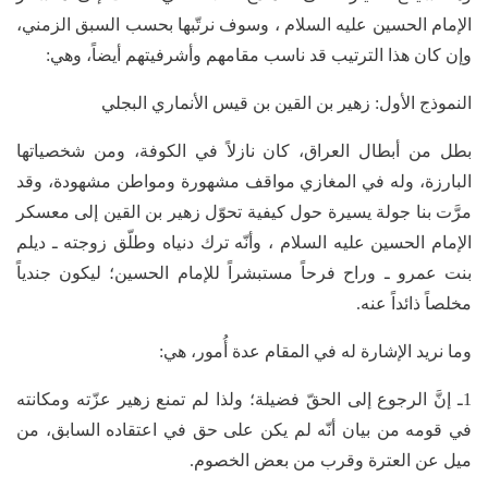
الإمام الحسين عليه السلام ، وسوف نرتّبها بحسب السبق الزمني،
وإن كان هذا الترتيب قد ناسب مقامهم وأشرفيتهم أيضاً، وهي:
النموذج الأول: زهير بن القين بن قيس الأنماري البجلي
بطل من أبطال العراق، كان نازلاً في الكوفة، ومن شخصياتها
البارزة، وله في المغازي مواقف مشهورة ومواطن مشهودة، وقد
مرَّت بنا جولة يسيرة حول كيفية تحوّل زهير بن القين إلى معسكر
الإمام الحسين عليه السلام ، وأنّه ترك دنياه وطلّق زوجته ـ ديلم
بنت عمرو ـ وراح فرحاً مستبشراً للإمام الحسين؛ ليكون جندياً
مخلصاً ذائداً عنه.
وما نريد الإشارة له في المقام عدة أُمور، هي:
1ـ إنَّ الرجوع إلى الحقّ فضيلة؛ ولذا لم تمنع زهير عزّته ومكانته
في قومه من بيان أنّه لم يكن على حق في اعتقاده السابق، من
ميل عن العترة وقرب من بعض الخصوم.