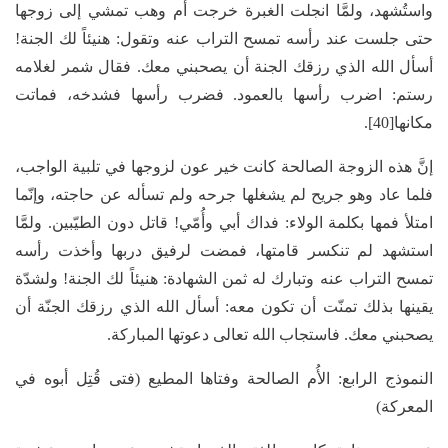
واستُشهد، ولمَّا انجلت الغبرة خرجت أُم وهب تمشي إلى زوجها
حتى جلست عند رأسه تمسح التراب عنه وتقول: هنيئاً لك الجنة!
أسأل الله الذي رزقك الجنة أن يصحبني معك. فقال شمر لغلامه
رستم: اضرب رأسها بالعمود. فضرب رأسها فشدخه، فماتت
مكانها[40].
إنَّ هذه الزوجة الصالحة كانت خير عون لزوجها في تلبية الواجب،
فلما عاد وهو جريح لم يشغلها جرحه ولم تسأله عن حاجته، وإنّما
امتلأ فمها بكلمة الولاء: فداك أبي وأُمّي! قاتل دون الطيّبين. ولمَّا
استشهد لم تنكسر قامتها، فمضت لرفيق دربها وأخذت رأسه
تمسح التراب عنه وتبارك له ثمن الشهادة: هنيئاً لك الجنة! ولشدّة
يقينها بذلك تمنّت أن تكون معه: أسأل الله الذي رزقك الجنّة أن
يصحبني معك. فاستجاب الله تعالى دعوتها المباركة.
النموذج الرابع: الأُم الصالحة وفتاها المطيع (فتى قُتِل أبوه في
المعركة)