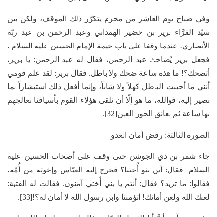
وفي صباح يوم العاشر من محرم يتكرَّر ذلك الموقف، ولكن بين
سيّد القرَّاء برير بن خضير الهمداني وعبد الرحمن بن عبد ربّه
الأنصاري، عندما وقفا على باب خيمة الإمام الحسين عليه السلام ،
فجعل برير يُضاحك عبد الرحمن، فقال له عبد الرحمن: يا برير،
أتضحك؟! ما هذه ساعة ضحك ولا باطل. فقال برير: لقد علم قومي
أنني ما أحببت الباطل كهلاً ولا شاباً، وإنما أفعل ذلك استبشاراً بما
نصير إليه، فوالله، ما هو إلّا أن نلقى هؤلاء القوم بأسيافنا نعالجهم
بها ساعة ثم نعانق الحور العين[32].
الصورة الثالثة: رفض أمان العدو
جاء شمر بن ذي الجوشن حتى وقف على أصحاب الحسين عليه
السلام فقال: أين بنو أُختنا؟ فخرج إليه العبّاس وإخوته من أُمّه،
فقالوا: ما تريد؟ فقال: أنتم يا بني أُختي آمنون. فقالت له الفتية:
لعنك الله ولعن أمانك! أتؤمننا وابن رسول الله لا أمان له؟![33].