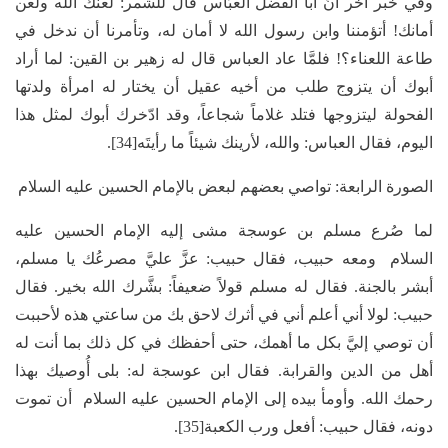
وفي خبر آخر أنَّ أبا الفضل العبّاس قال للشمر: لعنك الله ولعن
أمانك! أتؤمننا وابن رسول الله لا أمان له، وتأمرنا أن ندخل في
طاعة اللعناء؟! فلمَّا عاد العباس قال له زهير بن القين: لما أراد
أبوك أن يتزوج طلب من أخيه عقيل أن يختار له امرأة ولدتها
الفحولة ليتزوجها فتلد غلاماً شجاعاً، وقد ادّخرك أبوك لمثل هذا
اليوم، فقال العباس: والله، لأرينك شيئاً ما رأيتَه[34].
الصورة الرابعة: تواصي بعضهم لبعض بالإمام الحسين عليه السلام
لما صُرع مسلم بن عوسجة مشى إليه الإمام الحسين عليه
السلام ومعه حبيب، فقال حبيب: عزَّ عليَّ مصرعُك يا مسلم،
أبشر بالجنة. فقال له مسلم قولاً ضعيفاً: بشَّرك الله بخير. فقال
حبيب: لولا أني أعلم أني في أثرك لاحق بك من ساعتي هذه لأحببت
أن توصي إليَّ بكل ما أهمك، حتى أحفظك في كل ذلك بما أنت له
أهل من الدين والقرابة. فقال ابن عوسجة له: بلى أُوصيك بهذا
رحمك الله. وأومأ بيده إلى الإمام الحسين عليه السلام أن تموت
دونه، فقال حبيب: أفعل ورب الكعبة[35].