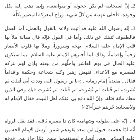
2ـ إنَّ استجابته لم تكن خجولة أو متواضعة، وإنما ذهب إليه بكل
وجوده، فأخلى عهدته من كلّ شيء، وراح لمعركة المصير بكلِّه.
3ـ إنّه رضوان الله عليه قد أثبت ولاءه بالقول والعمل، أما العمل
فالطفوف تُنبئك عن ذلك، وأما في القول فإنّه قال مقالة ملأ بها
قلب الإمام عليه السلام بهجة وسروراً، وملأ بها قلوب الأنصار
زخماً وإقداماً، وذلك لما أخبرهم الإمام عليه السلام بما سيكون
عليه الحال في يوم العاشر وأحلَّهم من بيعته وأذِن لهم بتركه
لمصيره مع الأعداء، فنهض زهير وكله شجاعة وحكمة وإقداماً
فقال ـ مفتدياً إمام زمانه ـ :«يا بن رسول الله، وددت أني قُتلت ثم
نُشرت، ثم قُتلت ثم نُشرت، ثم قُتلت ثم نُشرت فيك وفي الذين
معك مائة قتلة، وإنّ الله دفع بي عنكم أهل البيت. فقال الإمام له
ولأصحابه: جُزيتم خيراً»[42].
4 ـ إنّه على بطولته وشهامته كان ذا بصيرة ثاقبة، فقد نقل الرواة
أنّه لمّا هجمت خيول ابن سعد يقودهم شمر، أرسل الإمام الحسين
عليه السلام بعض أنصاره ليستفهموا منهم عمَّا جاء بهم، فوقع