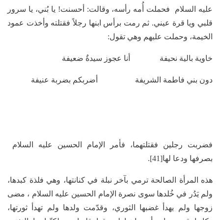
عليه السلام فحملت أُمه رأسه، وقالت: أحسنت! يا بُني، يا سرور
قلبي ويا قرة عيني. ثم رمت برأس ابنها رجلاً فقتلته وأخذت عمود
الخيمة، وحملت عليهم وهي تقول:
خاوية بالية نحيفة أنا عجوز سيدةٌ ضعيفة
دون بني فاطمة الشريفة أضربكم بضربة عنيفة
فضربت رجلين فقتلتهما، فأمر الإمام الحسين عليه السلام
بصرفها ودعا لها[41].
هذه المرأة الصالحة ترمي بآخر نبلة في كنانتها، وهي فلذة كبدها،
ولم يَدُر في خُلدها سوى نصرة الإمام الحسين عليه السلام ، مضى
زوجها ولم يهدأ غضبها الثوري، وقدّمت ولدها ولم تهدأ ثورتها،