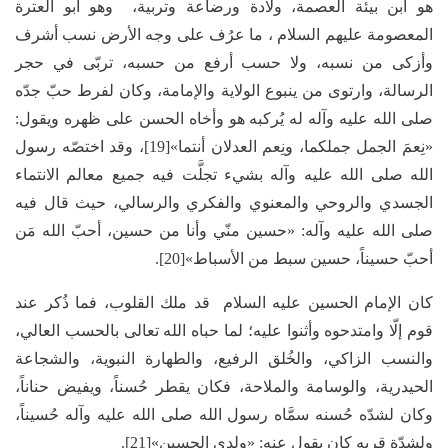
هو ابن بيئة العصمة، ولادة ورضاعة وتربية، وهو أبو العترة
المعصومة عليهم السلام ، ما عرُف على وجه الأرض نسب أشرف
وأزكى من نسبه، ولا حسب أرفع من حسبه، تربّى في حجر
الرسالة، وارتوى من ينبوع الولاية والإمامة، وكان لفرط حبّ جدّه
صلى الله عليه وآله له يُركبه هو وأخاه الحسن على ظهره ويقول:
«نِعمَ الجمل جملكما، ونِعم العدلان أنتما»[19]، وقد اختصّه رسول
الله صلى الله عليه وآله بشيء تجلَّت فيه جميع معالم الانتماء
الجسدي والروحي والمعنوي والفكري والرسالي، حيث قال فيه
صلى الله عليه وآله: «حسين منّي وأنا من حسين، أحبّ الله مَن
أحبّ حسيناً، حسين سبط من الأسباط»[20].
كان الإمام الحسين عليه السلام قد ملك القلوب، فما ذُكر عند
قوم إلّا وامتدحوه وأثنوا عليه؛ لما حباه الله تعالى بالحسب العالي،
والنسب الزاكي، والخُلق الرفيع، والطهارة النبوية، والشجاعة
الحيدرية، والوسامة والملاحة، فكان يقطر حُسناً، ويفيض حناناً،
وكان لشدّه حُسنه سمَّاه رسول الله صلى الله عليه وآله حُسيناً،
ولشدّة قربه كان يقول عنه: «ولدي الحسين»[21].