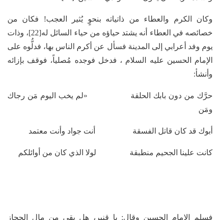
وكان الكرم والعطاء من ذاتياته بنحوٍ يُثير العجب! فكان من
خصائصه في العطاء أنه يشتد حياؤه من حياء السائل له[22]، وذات
يوم وفد أعرابي إلى المدينة فسأل عن أكرم الناس بها، فدلُّوه على
الإمام الحسين عليه السلام ، فدخل فوجده مُصلياً، فوقف بإزائه
وأنشأ:
حرَّك من دون بابك الحلقة «لم يخب اليوم مَن رجاك
ومَن
أبوك قد كان قاتل الفسقة أنت جواد وأنت معتمد
كانت علينا الجحيم منطبقة لولا الذي كان من أوائلكم
فسلم الإمام الحسين وقال: يا قنبر، هل بقي من مال الحجاز