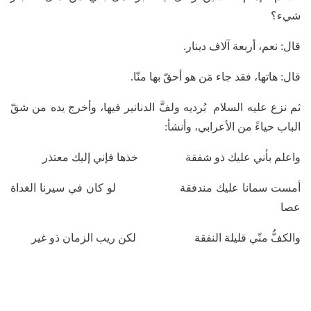
شيء؟
قال: نعم، أربعة آلاف دينار.
قال: هاتها، فقد جاء مَن هو أحقّ بها منّا.
ثم نزع عليه السلام بُرديه ولفَّ الدنانير فيها، وأخرج يده من شقّ
الباب حياءً من الأعرابي، وأنشأ:
واعلم بأني عليك ذو شفقة خذها فإني إليك معتذر
أمست سمانا عليك مندفقة لو كان في سيرنا الغداة
عصا
والكفُّ منّي قليلة النفقة لكن ريب الزمان ذو غير