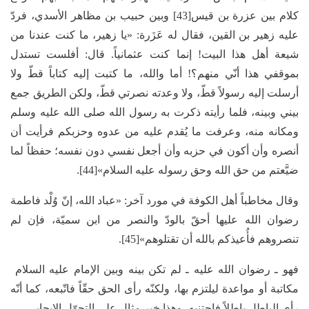
كلام بين عزرة بن قيس[43] وبين حبيب بن مظاهر الأسدي، فردّ
عليه زهير بن القين، فقال له عَزَرة: «يا زهير، ما كنت عندنا من
شيعة أهل هذا البيت! إنما كنت عثمانياً. قال: أفلست تستدل
بموقفي هذا أنّي منهم؟! أما والله، ما كتبت إليه كتاباً قطّ ولا
أرسلت إليه رسولاً قطّ، ولا وعدته نصرتي قطّ، ولكن الطريق جمع
بيني وبينه، فلما رأيته ذكرت به رسول الله صلى الله عليه وسلم
ومكانه منه، وعرفت ما يُقدم عليه من عدوه وحزبكم فرأيت أن
أنصره وأن أكون في حزبه وأن أجعل نفسي دون نفسه؛ حفظاً لما
ضيَّعتم من حق الله وحق رسوله عليه السلام»[44].
وقال مخاطباً أهل الكوفة في مورد آخر: «عباد الله، إنّ وُلْد فاطمة
رضوان الله عليها أحقّ بالودّ والنصر من ابن سميّة، فإن لم
تنصروهم فأُعيذكم بالله أن تقتلوهم»[45].
فهو ـ رضوان الله عليه ـ لم تكن بينه وبين الإمام عليه السلام
مكاتبة أو مواعدة ليلتزم بها، ولكنّه رأى الحق حقّاً فاتّبعه، كما أنّه
رأى الباطل باطلاً فاجتنبه، وهذا خير مثال على التحوّل الإيجابي.