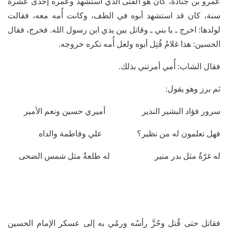
عمرو بن جنادة، كان هو الفتى الذي استشهد وعمره إحدى عشرة
سنة، كان قد استشهد أبوه في الطف، وكانت أُمه معه، فقالت
لولدها: اخرج ـ يا بني ـ وقاتل بين يدي ابن رسول الله. فخرج، فقال
الحسين: هذا غلامٌ قُتِل أبوه ولعل أُمه تكره خروجه.
فقال الشاب: أُمي أمرتني بذلك.
ثم برز وهو يقول:
سرور فؤاد البشير النذير أميري حسين ونعم الأمير
فهل تعلمون له من نظير؟ علي وفاطمة والداه
له غرّةٌ مثل بدر منير له طلعةٌ مثل شمس الضحى
فقاتل حتى قُتل وحُزَّ رأسُه ورمُي به إلى عسكر الإمام الحسين