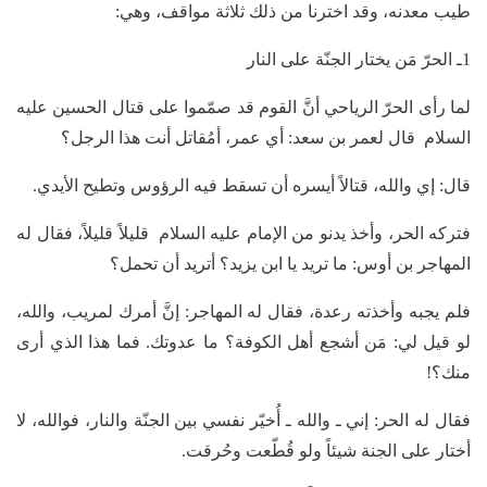
طيب معدنه، وقد اخترنا من ذلك ثلاثة مواقف، وهي:
1ـ الحرّ مَن يختار الجنّة على النار
لما رأى الحرّ الرياحي أنَّ القوم قد صمّموا على قتال الحسين عليه
السلام قال لعمر بن سعد: أي عمر، أمُقاتل أنت هذا الرجل؟
قال: إي والله، قتالاً أيسره أن تسقط فيه الرؤوس وتطيح الأيدي.
فتركه الحر، وأخذ يدنو من الإمام عليه السلام قليلاً قليلاً، فقال له
المهاجر بن أوس: ما تريد يا ابن يزيد؟ أتريد أن تحمل؟
فلم يجبه وأخذته رعدة، فقال له المهاجر: إنَّ أمرك لمريب، والله،
لو قيل لي: مَن أشجع أهل الكوفة؟ ما عدوتك. فما هذا الذي أرى
منك؟!
فقال له الحر: إني ـ والله ـ أُخيّر نفسي بين الجنّة والنار، فوالله، لا
أختار على الجنة شيئاً ولو قُطّعت وحُرقت.