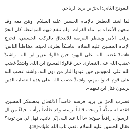
النموذج الثاني: الحرّ بن يزيد الرياحي
لما اشتد العطش بالإمام الحسين عليه السلام ومَن معه وقد
منعهم الأعداء من ماء الفرات، ولم تنفع فيهم المواعظ، كان الحرّ
يرقب الأمر وينتظر الفرصة للالتحاق بالركب الحسيني، فخرج
الإمام الحسين عليه السلام ماسكاً بطرف لحيته، مخاطباً الناس:
«اشتدّ غضب الله على اليهود حين قالوا: عزير ابن الله. واشتدَّ
غضب الله على النصارى حين قالوا: المسيح ابن الله. واشتدَّ غضب
الله على المجوس حين عبدوا النار من دون الله، واشتد غضب الله
على قوم قتلوا نبيهم، واشتدَّ غضب الله على هذه العصابة الذين
يريدون قتل ابن نبيهم».
فضرب الحرّ بن يزيد فرسه قاصداً الالتحاق بمعسكر الحسين،
فقدِم له منكَّساً رمحه، قالباً ترسه، وقد طأطأ برأسه حياءً من آل
الرسول، رافعاً صوته: «يا أبا عبد الله، إنّي تائب، فهل لي من توبة؟
فقال الحسين عليه السلام : نعم، تاب الله عليك»[48].