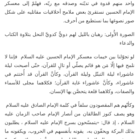
واحد منهم قدوة في تديّنه وصدقه مع ربّه، فهلمّ إلى معسكر
الإمام الحسين نستقرئ بعض ملامح أخلاقيات مقاتليه على شكل
صور نصوغها بما نستطيع من أحرف.
الصورة الأُولى: رهبان بالليل لهم دويٌّ كدويِّ النحل بتلاوة الكتاب
والدعاء
لو تجوّلنا بين خيمات معسكر الإمام الحسين عليه السلام فإننا لا
نلمح فيها إلّا مَن هو قائم يصلّي أو تالٍ للقرآن، حتّى أصبحت ليلة
عاشوراء ليلة التبتّل وليلة القرآن، وكأنَّ القرآن قد أُختتم في
عاشوراء، وكأنَّ عاشوراء غاية القرآن؛ فكلاهما مجلى للأسماء
والصفات، وكلاهما قلعة يتحصَّن بها الإنسان.
وكأنّهم هم المقصودون سلفاً في كلمة الإمام الصادق عليه السلام
وهو يصف كنوز الطالقان من أنصار الإمام صاحب الزمان عليه
السلام ، إذ قال: «يتمسّحون بسرج الإمام عليه السلام ، يطلبون
بذلك البركة ويحفّون به، يقونه بأنفسهم في الحروب، ويكفونه ما