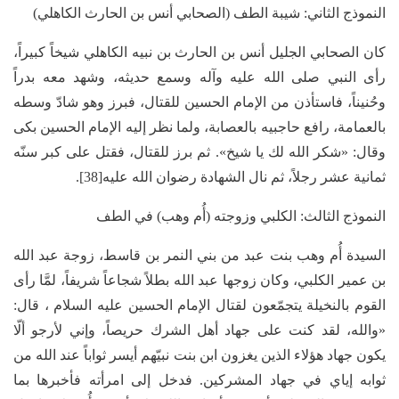
النموذج الثاني: شيبة الطف (الصحابي أنس بن الحارث الكاهلي)
كان الصحابي الجليل أنس بن الحارث بن نبيه الكاهلي شيخاً كبيراً،
رأى النبي صلى الله عليه وآله وسمع حديثه، وشهد معه بدراً
وحُنيناً، فاستأذن من الإمام الحسين للقتال، فبرز وهو شادّ وسطه
بالعمامة، رافع حاجبيه بالعصابة، ولما نظر إليه الإمام الحسين بكى
وقال: «شكر الله لك يا شيخ». ثم برز للقتال، فقتل على كبر سنّه
ثمانية عشر رجلاً، ثم نال الشهادة رضوان الله عليه[38].
النموذج الثالث: الكلبي وزوجته (أُم وهب) في الطف
السيدة أُم وهب بنت عبد من بني النمر بن قاسط، زوجة عبد الله
بن عمير الكلبي، وكان زوجها عبد الله بطلاً شجاعاً شريفاً، لمَّا رأى
القوم بالنخيلة يتجمّعون لقتال الإمام الحسين عليه السلام ، قال:
«والله، لقد كنت على جهاد أهل الشرك حريصاً، وإني لأرجو ألّا
يكون جهاد هؤلاء الذين يغزون ابن بنت نبيّهم أيسر ثواباً عند الله من
ثوابه إياي في جهاد المشركين. فدخل إلى امرأته فأخبرها بما