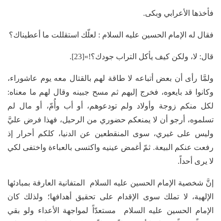
فأخذها الأعرابي وبكى.
فقال له الإمام الحسين عليه السلام : لعلّك استقللت ما أعطيناك؟
قال: لا، ولكن كيف يأكل التراب جودك؟!»[23].
ولمَّا رأى أن بعض أتباعه لا طاقة لهم بالقتال معه يوم عاشوراء،
وكانوا قد بايعوه، فخرج إليهم ثم مسح جبينه وقال لهم ما معناه:
لكل منكم زوجة وأولاد ولم تودعوهم، أو أب وأُمّ، أو مال لم
تسلموه، أرجو أن لا يمنعكم حضوري من الرحيل، فهذا فرض عليَّ
وليس على غيري، سوى المنقطعين عن الدنيا، كلكم أحرار إذ
رفعت عنكم البيعة. ثمّ أغمض عينيه واكتسى بالعباءة واختفى لكي
لا يرى أحداً.
إنَّ شخصية الإمام الحسين عليه السلام المتفانية العارفة بمبادئها
الإلهية، لا تملك سوى الإقدام على تحقيق أهدافها؛ ولذلك كان
الإمام الحسين عليه السلام مستعدّاً لمواجهة الأعداء ولو بقي