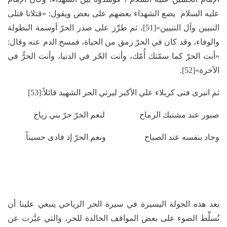
عليه السلام يضع الشهداء بعضهم على بعض ويقول: «قتلانا قتلى
النبيين وآل النبيين»[51]، ثم طرِّز على صدر الحرّ أوسمة البطولة
والوفاء، وقد كان في الحرّ رمق من الحياة، فمسح الدم عنه وقال:
«أنت الحرّ كما سمّتك أُمّك، وأنت الحّر في الدنيا، وأنت الحرُّ في
الآخرة»[52].
ثم انبرى فتى كربلاء علي الأكبر ليرثي الحر الشهيد قائلاً:[53]
صبور عند مشتبك الرماح لنعم الحرّ حرّ بني رياح
وجاد بنفسه عند الصباح ونعم الحرّ إذ فادى حسيناً
بعد هذه الجولة اليسيرة في سيرة الحر الرياحي ينبغي علينا أن
نُسلِّط الضوء على بعض المواقف الخالدة للحر، والتي عبَّرت عن