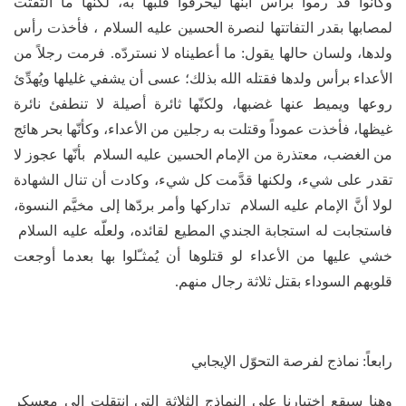
وكانوا قد رموا برأس ابنها ليحرقوا قلبها به، لكنّها ما التفتت
لمصابها بقدر التفاتتها لنصرة الحسين عليه السلام ، فأخذت رأس
ولدها، ولسان حالها يقول: ما أعطيناه لا نستردّه. فرمت رجلاً من
الأعداء برأس ولدها فقتله الله بذلك؛ عسى أن يشفي غليلها ويُهدِّئ
روعها ويميط عنها غضبها، ولكنّها ثائرة أصيلة لا تنطفئ نائرة
غيظها، فأخذت عموداً وقتلت به رجلين من الأعداء، وكأنّها بحر هائج
من الغضب، معتذرة من الإمام الحسين عليه السلام بأنّها عجوز لا
تقدر على شيء، ولكنها قدَّمت كل شيء، وكادت أن تنال الشهادة
لولا أنَّ الإمام عليه السلام تداركها وأمر بردّها إلى مخيَّم النسوة،
فاستجابت له استجابة الجندي المطيع لقائده، ولعلّه عليه السلام
خشي عليها من الأعداء لو قتلوها أن يُمثـّلوا بها بعدما أوجعت
قلوبهم السوداء بقتل ثلاثة رجال منهم.
رابعاً: نماذج لفرصة التحوّل الإيجابي
وهنا سيقع اختيارنا على النماذج الثلاثة التي انتقلت إلى معسكر