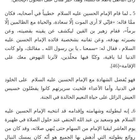
5 ـ لما قام الإمام الحسين عليه السلام خطيباً في أصحابه، فكان
ممَّا قاله: «فإنّي لا أرى الموت إلّا سعادة، والحياة مع الظالمين إلّا
برماً»، فقام زهير بن القين ليكشف عن يقينه بقضيته، وعن
بصيرته بهدفه، وعن تفانيه بشخصية قائده الإمام الحسين عليه
السلام ، فقال له: «سمعنا ـ يا بن رسول الله ـ مقالتك، ولو كانت
الدنيا لنا باقية، وكنّا فيها مخلّدين، لآثرنا النهوض معك على
الإقامة»[46].
فهو يُفضل الشهادة مع الإمام الحسين عليه السلام على الخلود
في الدنيا، وأما الأعداء فلخبث سريرتهم كانوا يفضّلون خسيس
العيش الزائل على حياة النعيم الخالدة في الجنة.
6ـ إنه لبطولته وشهامته وإقدامه قد انتخبه الإمام الحسين عليه
السلام هو وسعيد بن عبد الله الحنفي عند حلول الصلاة في ظهيرة
يوم العاشر ليقيا الإمام من السهام حتى يُنهي صلاته، وقد كان من
روائع بطولته التي أدهش بها الجميع هو أنّه كان يمسك النبال