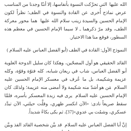
الله عليها التي تحرَّكت النسوة بأنفاسها، إلا أننّا وجدنا من المناسب
عرض نماذج أُخرى عن القادة والنسوة في الطف؛ نظراً لكون
الإمام الحسين والسيدة زينب سلام الله عليها هما محور معركة
الطف، وقد مرّ ذكرهما ـ لا سيما الإمام الحسين في معظم هذه
السطور، فوقع منا هذا الاختيار.
النموذج الأول: القادة في الطف (أبو الفضل العباس عليه السلام )
القائد الحقيقي هو أول المضحّين، وهكذا كان سليل الدوحة العلوية
أبو الفضل العباس، شاب في ريعان شبابه، كله فتوّة وقوّة، وكله
عزيمة وشكيمة، بل ما عُرف في معسكر الإمام الحسين عليه
السلام مَن هو أشدّ منه شكيمة ولا أمضى منه عزيمة؛ ولذلك كان
الإمام الحسين عليه السلام يرى فيه زبدة المعسكر بأسره، فلمَّا
سقط صريعاً نادى: «الآن انكسر ظهري، وقلَّت حيلتي، الآن تبدَّد
عسكري، وشمُت بي عدوي»[37]، ثم بكى بكاءً شديداً.
إنَّ أبا الفضل العباس عليه السلام قد بيَّن شخصية القائد الفذ وبيَّن