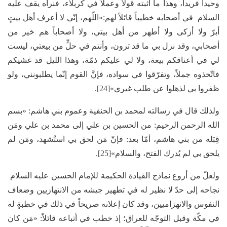
وحيداً فريداً، وهذا ما أثبته قولاً وعملاً في كربلاء، فنراه يقف عليه
السلام في أصحابه خطيباً قائلاً لهم:«اللّهم، إنّي لا أعرف أهل بيتٍ
أبرّ ولا أزكى ولا أطهر من أهل بيتي، ولا أصحاباً هم خير من
أصحابي، وقد نزل بي ما قد ترون، وأنتم في حلٍّ من بيعتي، ليست
لي في أعناقكم بيعة، ولا لي عليكم ذمّة، وهذا الليل قد غشيكم
فاتّخذوه جملاً، وتفرّقوا في سواده، فإنَّ القوم إنّما يطلبونني، ولو
ظفروا بي لذهلوا عن طلب غيري»[24].
ولذلك قال في رسالته لمحمد بن الحنفية وعموم بني هاشم: «بسم
الله الرحمن الرحيم: من الحسين بن علي إلى محمد بن علي ومَن
قِبَله من بني هاشم، أمّا بعد: فإنّ مَن لحق بي استُشهد، ومَن لم
يلحق بي لم يُدرك الفتح، والسلام»[25].
ولعلّ من أروع نماذج القيادة الحكيمة للإمام الحسين عليه السلام
نجاحه إلى حدّ لا نظير له في تطهير جيشه من الانتهازيين وضعاف
النفوس والانهزاميين، وقد كان إعلانه صريحاً في ذلك في خطبةٍ له
في مكّة وقبل التوجّه للعراق؛ إذ خطب في أتباعه قائلاً: «مَن كان