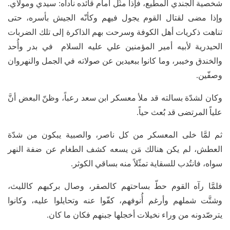
شخصية الجندي المطيع، فإذا مثُل أمام قائده ناداه: سيدي ومولاي.
وإذا مضى لقتال القوم يجول فيهم وكأنّه الجيش بأسره، حتى
تناهت ذكريات أهل الكوفة وسرحت بهم الذاكرة إلى تلك الضربات
الحيدرية لأبيه أمير المؤمنين علي عليه السلام في بدر وأُحد
والخندق وخيبر، وما كانوا ببعيدين عن صولاته في الجمل والنهروان
وصفّين.
وكان لشدّة بسالته قد ملأ معسكر ابن سعد رعباً، وظنّ البعض أنَّ
علياً المرتضى قد بُعث حياً.
ثم لمَّا خلى المعسكر من كل ناصر، والصبية يبكون من شدّة
العطش، لم يكن هنالك مَن يسعه كشف الطغام عن ضفة النهر
سواه، فانتُدب للسقاية تمثّلاً منه بساقي الكوثر.
فلمَّا رآه القوم حطّ بساحتهم كالصقر، وصال بركبهم كالليث،
وشتَّت شملهم وأرغم أُنوفهم، كفّوا عنه وتحايلوا عليه، وكانوا
يترصّدونه من وراء نخيلات أخجلها جبنهم فكان ما كان.