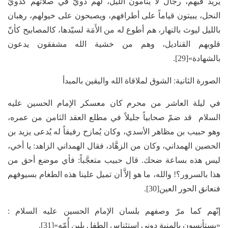
يريد فيهم، رجال لا ينامون الليل، لهم دويٌّ في صلاتهم كدويِّ
النحل، يبيتون قياماً على أطرافهم، ويصبحون على خيولهم، رهبان
بالليل ليوث بالنهار، هم أطوع له من الأَمَة لسيّدها، كالمصابيح كأنّ
قلوبهم القناديل، وهم من خشية الله مشفقون يدعون
بالشهادة»[29].
الصورة الثانية: الشوق لملاقاة الله واليقين بالمبدأ
في ليلة العاشر من محرم كان معسكر الإمام الحسين عليه
السلام قد ضمّ صحابياً جليلاً في مطلع العقد الثامن من عمره،
وهو حبيب بن مظاهر الأسدي، وكان يُمازح رفيقاً له يُدعى يزيد بن
الحصين الهمداني، وكان من الزهَّاد، فقال الهمداني الزاهد: يا أخي،
ليس هذه بساعة ضحك. قال حبيب متعجَّباً: فأي موضع أحق من
هذا بالسرور؟! والله، ما هو إلاَّ أن تميل علينا هذه الطغام بسيوفهم
فنعانق الحور العين[30].
إنّهم كما مرّ وصفهم بلسان الإمام الحسين عليه السلام :
«يستأنسون بالمنية دوني استئناس الطفل بلبن أُمّه»[31].