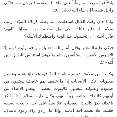
باذلاً فينا مهجته، وموطّناً على لقاء الله نفسه، فليرحل معنا فإنّني
راحل مُصبحاً إن شاء الله تعالى»[26].
ولمَّا حان وقت القتال استعلمت منه بطلة كربلاء السيّدة زينب
سلام الله عليها قائلة: «أخي، هل استعلمت من أصحابك نيّاتهم؛
فإنّي أخشى أن يُسلموك عند الوثبة واصطكاك الأسنّة؟
فبكى عليه السلام وقال: أما والله، لقد بلوتهم، فما رأيت فيهم إلّا
الأشوس الأقعس، يستأنسون بالمنية دوني استئناس الطفل بلبن
أُمّه»[27].
وكانت من ملامح شخصية القائد الفذّ فيه هو علوّ همّته وعظيم
معنوياته، فكان الأصحاب إذا ما عصف بهم عاصف يستقون من
صموده وبطولته فيغدون كالّليوث الغضبى، ويغدو الأعداء بين
أيديهم كالنعاج الخائفة جبناً منهم، وكان عليه السلام إذا ما كرَّ
بأعدائه يكرّ كالليث الغضبان، فلا يشدُّ على أحد إلا بعجه بسيفه
فقتله، فلا يصمد أحد أمامه، وإذا ما أرادوا ردّه رموه بالنبال،