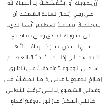
أنْ يـحـويـكَ أو.. يَـتَـفَـهَّـمَـكْ يـا أنـبـيـاءَ اللهِ
فـي رجـلٍ يُـحـارُ الـعـالـمُ الـمُـمـتـدّ أن
يـتـعـلّـمـكْ مـحـمـدُ الـعـظـيـم أيُّـهـا الـذي..
عـلـى عـيـونِـكَ الـمـدى وفـي تـقـاطـيـعِ
جـبـيـنِ الـصـدقِ بـحـرُ كـبـريـاءْ يـا أيُّـهـا
الـنـقـاء مـالـي إذا نـاجـيـتُ حـبَّـكَ الـعـظـيـم
سـادنـي الـوجـوم .؟ وأحـدقـتْ فـي نـاظـري
زمـازمُ الـدمـوع ..! مـالـي إذا مـا انـطـفـأتْ فـي
وقـدتـي الـشـمـوع زلـزلـنـي تـرقّـبُ الـثـوانـي
كـأنـنـي أسـكـنُ غـارَ ثـور .. ووقـعُ أقـدامِ