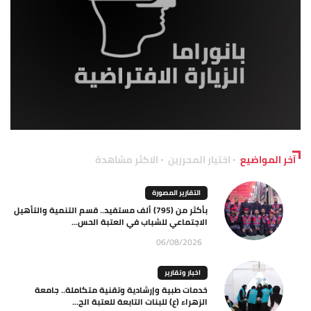
آخر المواضيع
اختيار المحررين
الاكثر مشاهدة
التقارير المصورة
بأكثر من (795) ألف مستفيد.. قسم التنمية والتأهيل
الاجتماعي للشباب في العتبة الحس...
06/08/2026
اخبار وتقارير
خدمات طبية وإرشادية وتقنية متكاملة.. جامعة
الزهراء (ع) للبنات التابعة للعتبة الح...