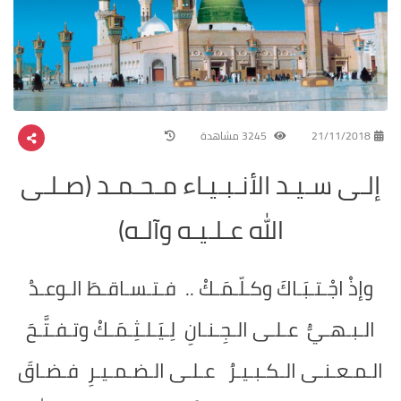
21/11/2018
3245 مشاهدة
إلـى سـيـد الأنـبـيـاء مـحـمـد (صـلـى
الله عـلـيـه وآلـه)
وإذْ اجْـتـبَـاكَ وكـلّـمَـكْ .. فـتـسـاقـطَ الـوعـدُ
الـبـهـيُّ عـلـى الـجِـنـانِ لِـيَـلـثِـمَـكْ وتـفـتَّـحَ
الـمـعـنـى الـكـبـيـرُ عـلـى الـضـمـيـرِ فـضـاقَ