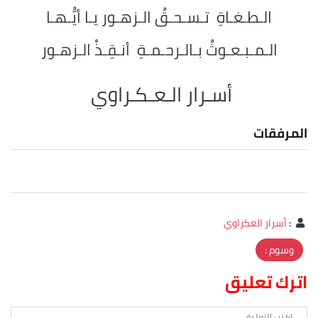
الـطـغـاةِ تـسـحـقُ الـزهـور يـا أيُّـهـا
الـمـبـعـوثُ بـالـرحـمـةِ أنـقِـذْ الـزهـور
أسـرار الـعـكـراوي
المرفقات
:
أسرار العكراوي
وسوم :
اترك تعليق