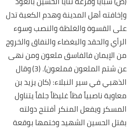
(ص) سبايا وقرعه ثنايا الحسين بالعود
وإخافته أهل المدينة وهدم الكعبة تدل
على القسوة والغلظة والنصب وسوء
الرأي والحقد والبغضاء والنفاق والخروج
من الإيمان فالفاسق ملعون ومن نهى
عن شتم الملعون فملعون). (3)
وقال
الذهبي في سير النبلاء: (كان يزيد بن
معاوية ناصبياً فظاً غليظاً جلفاً يتناول
المسكر ويفعل المنكر أفتتح دولته
بقتل الحسين الشهيد وختمها بوقعة