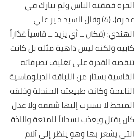
الحرة فمقته الناس ولم يبارك في
عمره). (4)
وقال السيد مير علي
الهندي: (فكان ــ أي يزيد ــ قاسياً غدّاراً
كأبيه ولكنه ليس داهية مثله بل كانت
تنقصه القدرة على تغليف تصرفاته
القاسية بستار من اللباقة الدبلوماسية
الناعمة وكانت طبيعته المنحلة وخلقه
المنحط لا تتسرب إليها شفقة ولا عدل
كان يقتل ويعذب نشداناً للمتعة واللذة
التي يشعر بها وهو ينظر إلى آلام