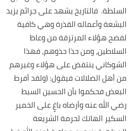
السلطة.
فالتاريخ يشهد على جرائم يزيد
البشعة وأعماله القذرة وهي كافية
لفضح هؤلاء المرتزقة من وعاظ
السلاطين، ومن حذا حذوهم, فهذا
الشوكاني ينتفض على هؤلاء وغيرهم
من أهل الضلالات فيقول: (ولقد أفرط
البعض فحكموا بأن الحسين السبط
رضي الله عنه وأرضاه باغٍ على الخمير
السكير الهاتك لحرمة الشريعة