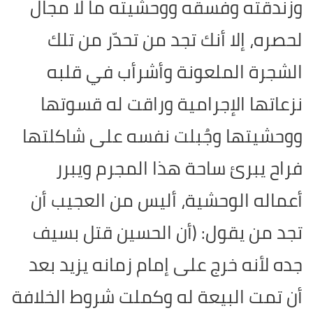
وزندقته وفسقه ووحشيته ما لا مجال
لحصره، إلا أنك تجد من تحدّر من تلك
الشجرة الملعونة وأشرأب في قلبه
نزعاتها الإجرامية وراقت له قسوتها
ووحشيتها وجُبلت نفسه على شاكلتها
فراح يبرئ ساحة هذا المجرم ويبرر
أعماله الوحشية، أليس من العجيب أن
تجد من يقول: (أن الحسين قتل بسيف
جده لأنه خرج على إمام زمانه يزيد بعد
أن تمت البيعة له وكملت شروط الخلافة