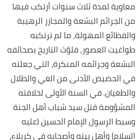
معاوية لمدة ثلاث سنوات أرتكب فيها
من الجرائم البشعة والمجازر الرهيبة
والفظائع المهولة، ما لم ترتكبه
طواغيت العصور, فلوّث التاريخ بصحائفه
البشعة وجرائمه المنكرة، التي جعلته
في الحضيض الأدنى من الغي والظلال
والطغيان.
في السنة الأولى لخلافته
المشؤومة قتل سيد شباب أهل الجنة
وسبط الرسول الإمام الحسين (عليه
السلام) وأهل بيته وأصحابه في كربلاء،