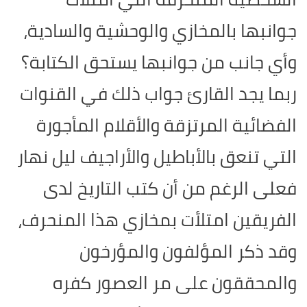
جوانبها بالمخازي والوحشية والسادية،
وأي جانب من جوانبها يستحق الكتابة؟
ربما يجد القارئ جواب ذلك في القنوات
الفضائية المرتزقة والأقلام المأجورة
التي تنعق بالأباطيل والأراجيف ليل نهار
فعلى الرغم من أن كتب التاريخ لدى
الفريقين امتلأت بمخازي هذا المنحرف،
وقد ذكر المؤلفون والمؤرخون
والمحققون على مر العصور كفره