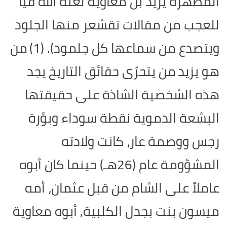
المطهرة يزيد بن معاوية لعنه الله فيا
للعجب من مقالات تقشعر منها الجلود
ويتصدع من سماعها كل جلمود). (1)
من
هو يزيد
من يتحرّى حقائق التاريخ يجد
هذه الشخصية الشاذة على حقيقتها
البشعة الدموية نقطة سوداء وبؤرة
رجس ووصمة عار، كانت ولادته
المشؤومة عام (26هـ) حينما كان أبوه
عاملاً على الشام من قبل عثمان، أمه
ميسون بنت بجدل الكلبية, أبوه معاوية