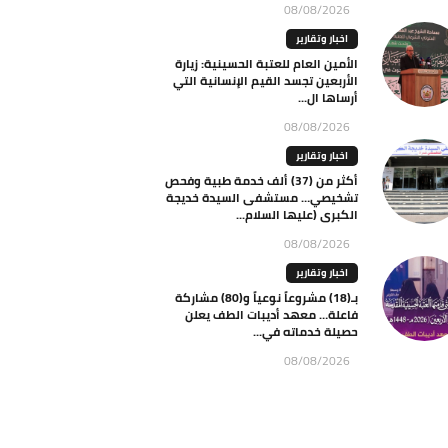
08/08/2026
اخبار وتقارير
الأمين العام للعتبة الحسينية: زيارة
الأربعين تجسد القيم الإنسانية التي
أرساها ال...
08/08/2026
اخبار وتقارير
أكثر من (37) ألف خدمة طبية وفحص
تشخيصي… مستشفى السيدة خديجة
الكبرى (عليها السلام...
08/08/2026
اخبار وتقارير
بـ(18) مشروعاً نوعياً و(80) مشاركة
فاعلة… معهد أديبات الطف يعلن
حصيلة خدماته في...
08/08/2026