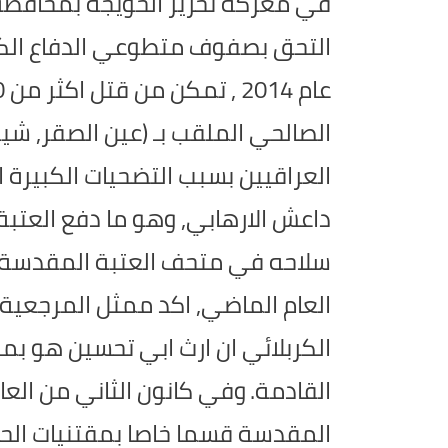
في معركة تحرير الحويجة بمحافظة
التحق بصفوف متطوعي الدفاع الكفا
عام 2014 , تمكن من قتل اكثر من 320 ارهابيا داعشيا قبل استشهاده.
الصالحي الملقب بـ (عين الصقر, شي
العراقيين بسبب التضحيات الكبيرة 
داعش الارهابي, وهو ما دفع العتبة
سلاحه في متحف العتبة المقدسة.
العام الماضي, اكد ممثل المرجعية ا
الكربلائي ان ارث ابي تحسين هو بمثا
القادمة.
وفي كانون الثاني من العا
المقدسة قسما خاصا بمقتنيات الح