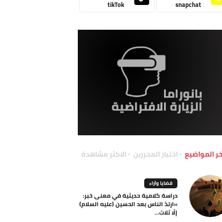
tikTok
snapchat
خر المواضيع
اختيار المحررين
الاكثر مشاهدة
قضايا وآراء
دراسة كلامية حديثية في معنى خبر:
«ارتدّ الناس بعد الحسين (عليه السلام)
إلّا ثلاث...