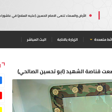
الأرض والسماء تنعى الامام الحسين (عليه السلام) في عاشوراء
ئط متعددة
الزيارة بالانابة
البث المباشر
ا
عت قناصة الشهيد (ابو تحسين الصالحي)