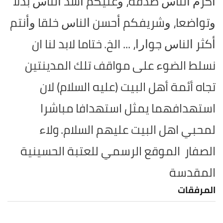
ﺃﻛﺮﻡ ﺍﻟﻨﺎﺱ ﺻﺪﻗﺔ، ﻭﻏﻨﻴﻜﻢ ﺃﺷﺪ ﺍﻟﻨﺎﺱ ﺑﺬﻻ‌
ﻭﺗﻮﺍﺿﻌﺎ، ﻭﺷﺮﻳﻔﻜﻢ ﺃﺣﺴﻦ ﺍﻟﻨﺎﺱ ﺧﻠﻘﺎ ﻭﺃﻧﺘﻢ
ﺃﻛﺜﺮ ﺍﻟﻨﺎﺱ ﺟﻮﺍﺭﺍ، ... الخ.
ختاما لابد لنا ان
نسلط الضوء على مواقف تلك المدينتين
تجاه أئمة أهل البيت (عليه السلام) لان
استهدافهما يمثل استهدافا مباشرا
لمحبي اهل البيت عليهم السلام.
ولاء
الصفار
الموقع الرسمي للعتبة الحسينية
المقدسة
المرفقات