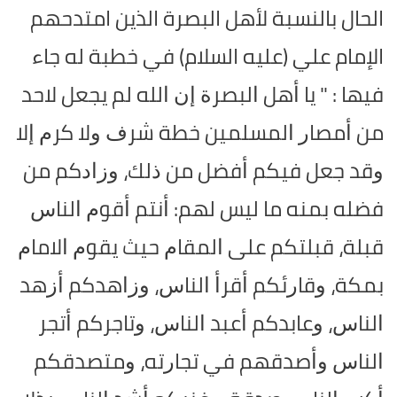
الحال بالنسبة لأهل البصرة الذين امتدحهم
الإمام علي (عليه السلام) في خطبة له جاء
فيها : " يا ﺃﻫﻞ ﺍﻟﺒﺼﺮﺓ ﺇﻥ ﺍﻟﻠﻪ ﻟﻢ ﻳﺠﻌﻞ ﻻ‌ﺣﺪ
ﻣﻦ ﺃﻣﺼﺎﺭ ﺍﻟﻤﺴﻠﻤﻴﻦ ﺧﻄﺔ ﺷﺮﻑ ﻭﻻ‌ ﻛﺮﻡ ﺇﻻ
ﻭﻗﺪ جعل ﻓﻴﻜﻢ ﺃﻓﻀﻞ من ﺫﻟﻚ، ﻭﺯﺍﺩﻛﻢ ﻣﻦ
ﻓﻀﻠﻪ ﺑﻤﻨﻪ ﻣﺎ ﻟﻴﺲ ﻟﻬﻢ: ﺃﻧﺘﻢ ﺃﻗﻮﻡ ﺍﻟﻨﺎﺱ
ﻗﺒﻠﺔ، ﻗﺒﻠﺘﻜﻢ ﻋﻠﻰ ﺍﻟﻤﻘﺎﻡ ﺣﻴﺚ ﻳﻘﻮﻡ ﺍﻻ‌ﻣﺎﻡ
ﺑﻤﻜﺔ، ﻭﻗﺎﺭﺋﻜﻢ ﺃﻗﺮﺃ ﺍﻟﻨﺎﺱ، ﻭﺯﺍﻫﺪﻛﻢ ﺃﺯﻫﺪ
ﺍﻟﻨﺎﺱ، ﻭﻋﺎﺑﺪﻛﻢ ﺃﻋﺒﺪ ﺍﻟﻨﺎﺱ، ﻭﺗﺎﺟﺮﻛﻢ ﺃﺗﺠﺮ
ﺍﻟﻨﺎﺱ ﻭﺃﺻﺪﻗﻬﻢ ﻓﻲ ﺗﺠﺎﺭﺗﻪ، ﻭﻣﺘﺼﺪﻗﻜﻢ