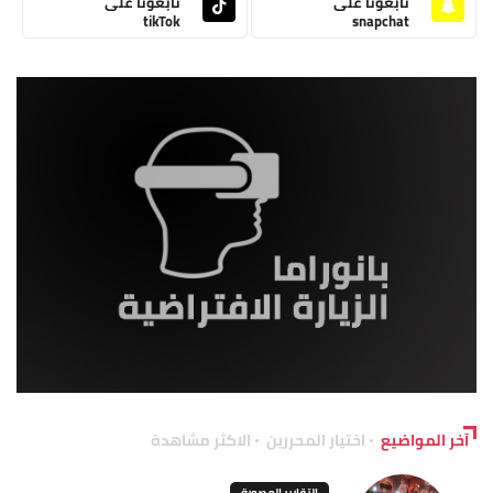
تابعونا على
تابعونا على
tikTok
snapchat
آخر المواضيع
اختيار المحررين
الاكثر مشاهدة
التقارير المصورة