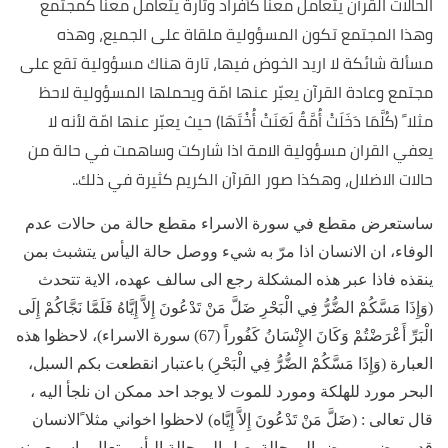
الحالات القرآن يتعامل معنا كأفراد وتارة يتعامل معنا كمجتمع
وهذا المجتمع تكون المسؤولية ملقاة على الجميع، وهذه
مسألة شائكة لا اريد الخوض فيها، تارة هناك مسؤولية تقع على
مجتمع وعادة القرآن يعبّر عنها امّة ويحملها المسؤولية لاحظ
مثلا ً (كُلَّمَا دَخَلَتْ أُمَّةٌ لَعَنَتْ أُخْتَهَا) حيث يعبّر عنها امّة لأنه لا
يعفي القران مسؤولية الامة اذا شاركت وساهمت في حالة من
حالات الاضلال، وهكذا صور القرآن الكريم كثيرة في ذلك..
ساستعرض مقطع في سورة الاسراء مقطع حالة من حالات عدم
الوفاء، ان الانسان اذا مرّ به شيء ووصل حالة اليأس يتشبث بمن
ينقذه فاذا عبر هذه المشكلة رجع الى سالف عهده، الاية تتحدث
(وَإِذَا مَسَّكُمْ الضُّرُّ فِي الْبَحْرِ ضَلَّ مَنْ تَدْعُونَ إِلاَّ إِيَّاهُ فَلَمَّا نَجَّاكُمْ إِلَى
الْبَرِّ أَعْرَضْتُمْ وَكَانَ الإِنْسَانُ كَفُوراً (67) سورة الاسراء)، لاحظوا هذه
العبارة (وَإِذَا مَسَّكُمْ الضُّرُّ فِي الْبَحْرِ) باعتبار انقطعت بكم السبل،
البحر مورد للهلكة ومورد للموت لا يوجد احد ممكن ان نلجأ اليه ،
قال تعالى : (ضَلَّ مَنْ تَدْعُونَ إِلاَّ إِيَّاه) لاحظوا اخواني مثلا ًالانسان
قد يمرض ويمرض الى حالة يصل الى حالة اليأس تعال واسمع منه