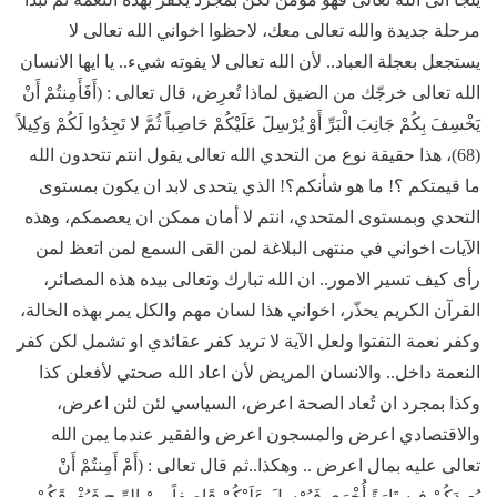
مرحلة جديدة والله تعالى معك، لاحظوا اخواني الله تعالى لا
يستجعل بعجلة العباد.. لأن الله تعالى لا يفوته شيء.. يا ايها الانسان
الله تعالى خرجّك من الضيق لماذا تُعرِض، قال تعالى : (أَفَأَمِنتُمْ أَنْ
يَخْسِفَ بِكُمْ جَانِبَ الْبَرِّ أَوْ يُرْسِلَ عَلَيْكُمْ حَاصِباً ثُمَّ لا تَجِدُوا لَكُمْ وَكِيلاً
(68)، هذا حقيقة نوع من التحدي الله تعالى يقول انتم تتحدون الله
ما قيمتكم ؟! ما هو شأنكم؟! الذي يتحدى لابد ان يكون بمستوى
التحدي وبمستوى المتحدي، انتم لا أمان ممكن ان يعصمكم، وهذه
الآيات اخواني في منتهى البلاغة لمن القى السمع لمن اتعظ لمن
رأى كيف تسير الامور.. ان الله تبارك وتعالى بيده هذه المصائر،
القرآن الكريم يحذّر، اخواني هذا لسان مهم والكل يمر بهذه الحالة،
وكفر نعمة التفتوا ولعل الآية لا تريد كفر عقائدي او تشمل لكن كفر
النعمة داخل.. والانسان المريض لأن اعاد الله صحتي لأفعلن كذا
وكذا بمجرد ان تُعاد الصحة اعرض، السياسي لئن لئن اعرض،
والاقتصادي اعرض والمسجون اعرض والفقير عندما يمن الله
تعالى عليه بمال اعرض .. وهكذا..ثم قال تعالى : (أَمْ أَمِنتُمْ أَنْ
يُعِيدَكُمْ فِيهِ تَارَةً أُخْرَى فَيُرْسِلَ عَلَيْكُمْ قَاصِفاً مِنْ الرِّيحِ فَيُغْرِقَكُمْ