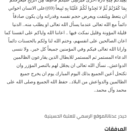
بِمَا كَفَرْتُمْ ثُمَّ لا تَجِدُوا لَكُمْ عَلَيْنَا بِهِ تَبِيعاً (69))على الانسان اخواني
ان يتعظ ويلتفت ويعرض حجم نفسه وقدراته وان يكون صادقاً
دائماً مع الله تعالى عندما يسأل الله تعالى او يطلب منه.. الدنيا
قليلة المؤونة وقليل نمكث فيها .. اعاننا الله واياكم على انفسنا كما
اعان الصالحين على انفسهم، وختم الله لنا ولكم بالحسنات دائماً
وارانا الله تعالى فيكم وفي المؤمنين جميعاً كل خير.. ولا ننسى
الدعاء المستمر ثم المستمر للابطال الذين يقارعون الظالمين
الدواعش.. نسأل الله تعالى ان يجعّل لهم بالنصر المؤزر وان
تكتحل أعين الجميع بذلك اليوم المبارك يوم ان يخرج جميع
الظالمين والدواعش من البلاد.. حفظ الله الجميع وصلى الله على
محمد وآل محمد..
حيدر عدنان
الموقع الرسمي للعتبة الحسينية
المرفقات