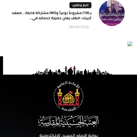
اخبار وتقارير
بـ(18) مشروعاً نوعياً و(80) مشاركة فاعلة… معهد
أديبات الطف يعلن حصيلة خدماته في...
08/08/2026
بوابة الامام الحسين الالكترونية