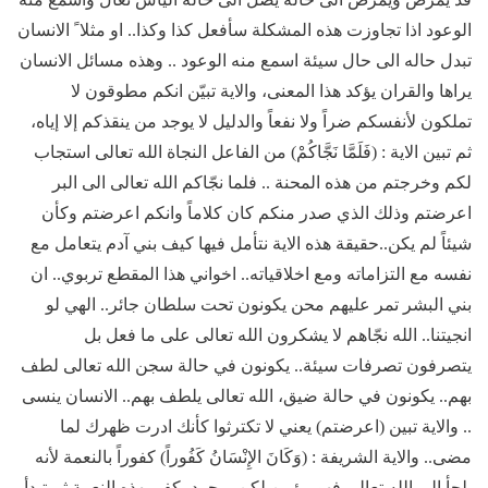
الوعود اذا تجاوزت هذه المشكلة سأفعل كذا وكذا.. او مثلا ً الانسان
تبدل حاله الى حال سيئة اسمع منه الوعود .. وهذه مسائل الانسان
يراها والقران يؤكد هذا المعنى، والاية تبيّن انكم مطوقون لا
تملكون لأنفسكم ضراً ولا نفعاً والدليل لا يوجد من ينقذكم إلا إياه،
ثم تبين الاية : (فَلَمَّا نَجَّاكُمْ) من الفاعل النجاة الله تعالى استجاب
لكم وخرجتم من هذه المحنة .. فلما نجّاكم الله تعالى الى البر
اعرضتم وذلك الذي صدر منكم كان كلاماً وانكم اعرضتم وكأن
شيئاً لم يكن..حقيقة هذه الاية نتأمل فيها كيف بني آدم يتعامل مع
نفسه مع التزاماته ومع اخلاقياته.. اخواني هذا المقطع تربوي.. ان
بني البشر تمر عليهم محن يكونون تحت سلطان جائر.. الهي لو
انجيتنا.. الله نجّاهم لا يشكرون الله تعالى على ما فعل بل
يتصرفون تصرفات سيئة.. يكونون في حالة سجن الله تعالى لطف
بهم.. يكونون في حالة ضيق، الله تعالى يلطف بهم.. الانسان ينسى
.. والاية تبين (اعرضتم) يعني لا تكترثوا كأنك ادرت ظهرك لما
مضى.. والاية الشريفة : (وَكَانَ الإِنْسَانُ كَفُوراً) كفوراً بالنعمة لأنه
يلجأ الى الله تعالى فهو مؤمن لكن بمجرد يكفر بهذه النعمة ثم تبدأ