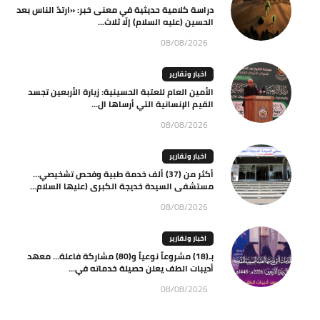
دراسة كلامية حديثية في معنى خبر: «ارتدّ الناس بعد
الحسين (عليه السلام) إلّا ثلاث...
08/08/2026
اخبار وتقارير
الأمين العام للعتبة الحسينية: زيارة الأربعين تجسد
القيم الإنسانية التي أرساها ال...
08/08/2026
اخبار وتقارير
أكثر من (37) ألف خدمة طبية وفحص تشخيصي…
مستشفى السيدة خديجة الكبرى (عليها السلام...
08/08/2026
اخبار وتقارير
بـ(18) مشروعاً نوعياً و(80) مشاركة فاعلة… معهد
أديبات الطف يعلن حصيلة خدماته في...
08/08/2026