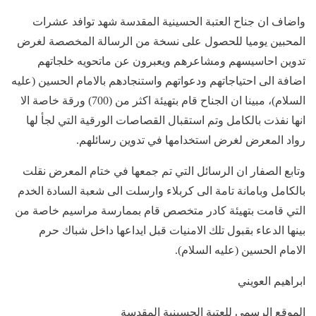
واضاف ان جناح العتبة الحسينية المقدسة شهد توافد عشرات
المحبين يوميا للحصول على نسخة من الرسالة المخصصة لغرض
تدوين احاسيسهم ومشاعرهم ويعبرون عن ماتحويه خلجاتهم
اضافة الى احتياجاتهم ودعواتهم واستنجادهم بالامام الحسين (عليه
السلام)، مبينا ان الجناح قام بتهيئة اكثر من (700) ورقة خاصة الا
انها نفذت بالكامل وتم استقبال القصاصات الورقية التي لجأ لها
رواد المعرض لغرض استخدامها في تدوين رسائلهم.
وتابع الصفار ان الرسائل التي تم جمعها في ختام المعرض نقلت
بالكامل وبامانة تامة الى كربلاء وارسلت الى شعبة السادة الخدم
التي قامت بتهيئة كادر متخصص قام بممارسة مراسيم خاصة من
بينها الدعاء بقبول تلك الامنيات قبل ايداعها داخل شباك حرم
الامام الحسين (عليه السلام).
ابراهيم العويني
الموقع الرسمي للعتبة الحسينية المقدسة