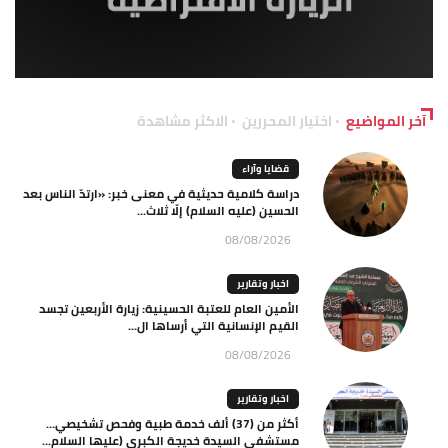
آخر المواضيع
اختيار المحررين
الاكثر مشاهدة
قضايا وآراء
دراسة كلامية حديثية في معنى خبر: «ارتدّ الناس بعد
الحسين (عليه السلام) إلّا ثلاث...
08/08/2026
اخبار وتقارير
الأمين العام للعتبة الحسينية: زيارة الأربعين تجسد
القيم الإنسانية التي أرساها ال...
08/08/2026
اخبار وتقارير
أكثر من (37) ألف خدمة طبية وفحص تشخيصي…
مستشفى السيدة خديجة الكبرى (عليها السلام...