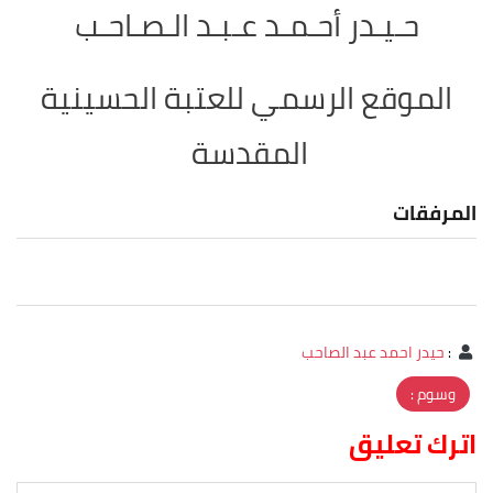
حـيـدر أحـمـد عـبـد الـصـاحـب
الموقع الرسمي للعتبة الحسينية
المقدسة
المرفقات
:
حيدر احمد عبد الصاحب
وسوم :
اترك تعليق