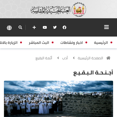
الرئيسية
اخبار ونشاطات
البث المباشر
الزيارة بالانا
الصفحة الرئيسية
أدب
أئمة البقيع
أجـنـحـة الـبـقـيـع