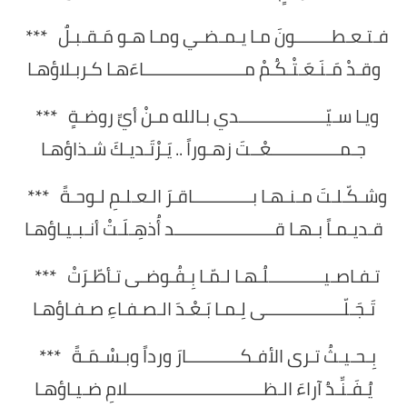
فـتـعـطــــــــونَ مـا يـمـضـي ومـا هـو مَـقـبـلٌ ***
وقـدْ مَـنَـعَـتْـكُـمْ مــــــــــــــــــــــاءَهـا كـربـلاؤهـا
ويـا سـيّـــــــــــــــــــدي بـالله مـنْ أيِّ روضـةٍ ***
جـمـــــــــــــــعْــتَ زهـوراً .. يَـرْتَـديـكَ شـذاؤهـا
وشـكّـلـتَ مـنـهـا بـــــــــــــاقـرَ الـعـلـمِ لـوحـةً ***
قـديـمـاً بـهـا قــــــــــــــــــــــد أُذهِـلَـتْ أنـبـيـاؤهـا
تـفـاصـيــــــــــــلُـهـا لـمّـا بِـفُـوضـى تـأطّـرَتْ ***
تَـجَـلّـــــــــــــــــى لِـمـا بَـعْـدَ الـصـفـاءِ صـفـاؤهـا
بِـحـيـثُ تـرى الأفـكــــــــــــارَ ورداً وبـسْـمَـةً ***
يُـفَـنِّـدُ آراءَ الـظــــــــــــــــــــــــــــــلامِ ضـيـاؤهـا