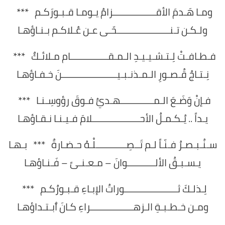
ومـا هَـدمَ الأقـــــــــــــــــزامُ يـومـا قـبـورَكـم ***
ولـكـن تـنـــــــــــــــــــــحّـى عـن عُـلاكـم بـنـاؤهـا
فـطـافـتْ لِـتـشـيـيـدِ الـمـقـــــــــــــــام مـلائـكٌ ***
نِـتـاجُ قُـصـورِ الـمـذنـبـيــــــــــــــــــــــنَ خـفـاؤهـا
فـإنْ وَضَـعَ الـمـــــــــــــهـديُّ فـوقَ رؤوسِـنـا ***
يـداً .. يُـكـمـلُ الأحـــــــــــــــــــلامَ فـيـنـا نـقـاؤهـا
سـنُـبـصـرُ فـنّـاً لـم تَــصِــــــــــــلْـهُ حـضـارةٌ *** بـهـا
يـسـبـقُ الألـــــــــــوانَ – مـعـنـىً – فَـنـاؤهـا
لِـذلـكَ ثـــــــــــــــــــــوراتُ الإبـاءِ قـبـورُكـم ***
ومـن خـطـبـةِ الـزهـــــــــــــــــراءِ كـانَ ٱبـتـداؤهـا