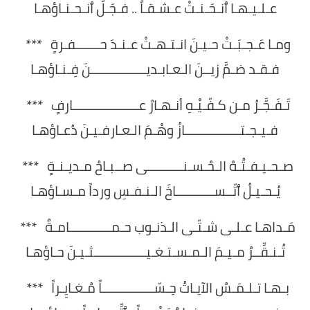
عـلـيـهـا ٱنـحَـنـتْ عـشـقـاً .. فـجَـلَّ ٱنـحـنـاؤهـا
ومـا عَـجـبَـتْ حـيـنَ انـتـهـتْ عـنـدَ حـــــــفـرةٍ ***
فـقـد ضـمَّ زيــنَ الـعـابـديــــــــــــــــنَ فِـنـاؤهـا
تَـفَـجَّـرُ مـن كـفّـيْـهِ أنـهـارُ عـــــــــــــــــــارفٍ ***
فـيـجـتــــــــــــــــازُ وهْـمَ الـعـارفـيـنَ دُعـاؤهـا
صـحـيـفـتُـهُ الـحُـسـنــــــــــى صــبـاحُ مـديـنـةٍ ***
يُـحـيـلُ ٱتّــســـــــــــاخَ الـنـفـسِ ورداً مـسـاؤهـا
مَـداهـا عـلـى شـتّـى الـذنـوب حـمــــــــــــامـةٌ ***
تُـنـقِّــرُ مـيـمَ الـمـسـتـغـيـــــــــــــــثـيـنَ حـاؤهـا
بـهـا تـلـمَـسُ الآيـاتُ حِـسّـــــــــــــــاً مُـغـايِـراً ***