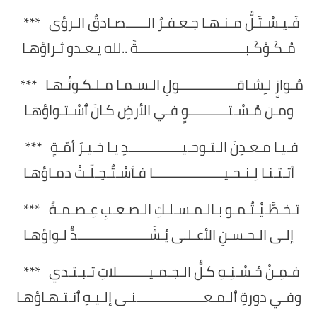
فَـيـسْـتَـلُّ مـنـهـا جـعـفـرُ الــــــصـادقُ الـرؤى ***
مُـكَـوْكَـبــــــــــــــــــــــــــــــةً ..لله يـعـدو ثـراؤهـا
مُـوازٍ لـِشـاقــــــــــــــــولِ الـسـمـا مـلـكـوتُـهـا ***
ومـن مُـسْـتـــــــــــوٍ فـي الأرضِ كـانَ ٱسْـتـواؤهـا
فـيـا مـعـدِنَ الـتـوحـيـــــــــــــــدِ يـا خـيـرَ أمّـةٍ ***
أتـتـنـا لِـنـحـيــــــــــــــــــــا فـٱسْـتُـحِـلّـتْ دمـاؤهـا
تـخـطَّـيْـتُـمـو بـالـمـسـلـكِ الـصـعـبِ عِـصـمـةً ***
إلـى الـحـسـنِ الأعـلـى يُـشَــــــــــــــــــــدُّ لـواؤهـا
فـمِـنْ حُـسْـنِـهِ كـلُّ الـجـمـيـــــــــلاتِ تـبـتـدي ***
وفـي دورةِ ٱلـمـعـــــــــــــــــــنـى إلـيـهِ ٱنـتـهـاؤهـا