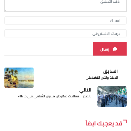
ارسال
السابق
البيئة والفن التشكيلي
التالي
بالصور .. فعاليات مهرجان ملبون الثقافي في كربلاء
قد يعجبك ايضاً