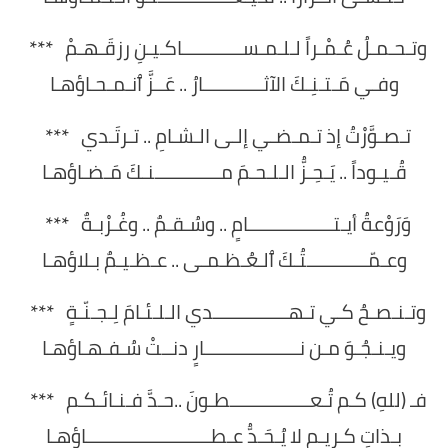
وتـحـمـلُ عُـمْـراً لـلـمـســــــــــــاكـيـنِ رزقَـهـمْ ***
وفـي مَـتـنِـكَ الآثــــــــــــارُ .. عَــزَّ ٱنـمـحـاؤهـا
تـصـوَّرْتُ إذ تـمـضـي إلـى الـشـامِ .. تـرتَـدي ***
قُـيـوداً .. يَـحِـزُّ الـلـحـمَ مـــــــــــــنـكَ مَـضـاؤهـا
وَرَوْعةُ أيـتـــــــــــــــــامٍ .. وسُـقـمٌ .. وغُـرْبـةٌ ***
وعـمّــــــــــــتُـكَ ٱلـعُـظـمـى .. عـظـيـمٌ بـلاؤهـا
وتـنـصـحُ كـي تـهـــــــــــــــدي الـلـئـامَ لِـجـنّـةٍ ***
ويـنـجُـوَ مـن نـــــــــــــــــــارٍ دنــتْ سُـفـهـاؤهـا
فـ (للهِ) كـم تُـعــــــــــــــــطـونَ ..حـدَّ فـنـائـكـم ***
بـذاتِ كـريـمٍ لا يُـحَـدُّ عـطـــــــــــــــــــــــــاؤهـا