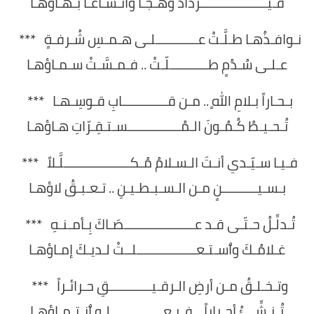
فـيـــــــــــــــــــزدادُ وَهْـجـاً وٱتِّـسـاعـاً بـهـاؤهـا
نـوافـذُهـا طـلَّـتْ عــــــــــــلـى هـمـسِ شُـرفـةٍ ***
عـلـى سُـدُمٍ طـــــــــــلّـتْ .. فـمـسَّـتْ سـمـاؤهـا
بـحـاراً بـلامِ اللهٍ .. مـن قـــــــــــــابِ قـوسِـهـا ***
تُـحـيـطُ كُـمُـونَ الـمُـــــــــــــــسـتـقِـرّاتِ هـاؤهـا
فـيـا سـيّـدي أنـتَ الـسـلامُ مُـكـــــــــــــــــــلَّـلاً ***
بـسـيــــــــــنٍ مـن الـسـبـطـيـنِ .. تـعـبـقُ لاؤهـا
تُـدلِّـلُ حـتّـى قـد عــــــــــــــــــــصَـاكَ بِـأمـنـهِ ***
غـلامُـكَ وٱسـتـعـــــــــــــــــلــتْ لـديـكَ إمـاؤهـا
وتـخـلـقُ مـن أرضِ الـرقـيــــــــــــقِ حـرائـراً ***
تُـنـشِّـئُ أحـراراً .. فـيـعـــــــــــــــلـو ٱنـتـمـاؤهـا