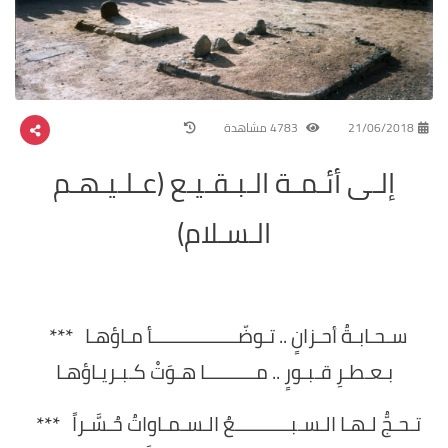
21/06/2018
4783 مشاهدة
إلـى أئـمـة الـبـقـيـع (عـلـيـهـم
الـسـلام)
سـحـابـةُ أحـزانٍ .. تـوضّـــــــــــــــــأ مـاؤهـا ***
بـعـطـرِ قـبـورٍ .. مــــــــــا هـوَتْ كـبـريـاؤهـا
تـحـجُّ لـهـا الـسـبـــــــــــعُ الـسـمـاواتُ حُـسَّـراً ***