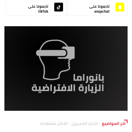
تابعونا على
تابعونا على
tikTok
snapchat
آخر المواضيع
اختيار المحررين
الاكثر مشاهدة