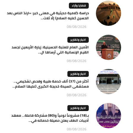
قضايا وآراء
دراسة كلامية حديثية في معنى خبر: «ارتدّ الناس بعد
الحسين (عليه السلام) إلّا ثلاث...
08/08/2026
اخبار وتقارير
الأمين العام للعتبة الحسينية: زيارة الأربعين تجسد
القيم الإنسانية التي أرساها ال...
08/08/2026
اخبار وتقارير
أكثر من (37) ألف خدمة طبية وفحص تشخيصي…
مستشفى السيدة خديجة الكبرى (عليها السلام...
08/08/2026
اخبار وتقارير
بـ(18) مشروعاً نوعياً و(80) مشاركة فاعلة… معهد
أديبات الطف يعلن حصيلة خدماته في...
08/08/2026