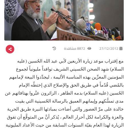
27/12/2012
8872 مشاهدة
مع إقتراب موعد زيارة الأربعين لأبي عبد الله الحُسين (عليه
السلام) شهِد الصحن الحُسيني الشريف توافداً مليونياً لجموع
المؤمنين المعزِّين بهذه المناسبة الأليمة ، ليجدِّدوا البيعة لإمامهم
بالمُضي قُدُماً في طريق الحق والإصلاح الذي إختطّه الإمام
الحُسين (عليه السلام) بدمه الطاهر ، الزائرون عبَّروا بهتافاتهم عن
مدى تمسُّكهم وإيمانهم العميق بالرسالة الحُسينية التي بقيت
خالدة على مرِّ العصور والتي أضاءت بمبادئها النيرة طريق الحرية
والعزة والكرامة لكل أحرار العالم ، يُذكر أنَّ من المتوقَّع أن تفوق
الزيارة لهذا العام بقيّة السنوات السابقة من حيث الأعداد المليونية