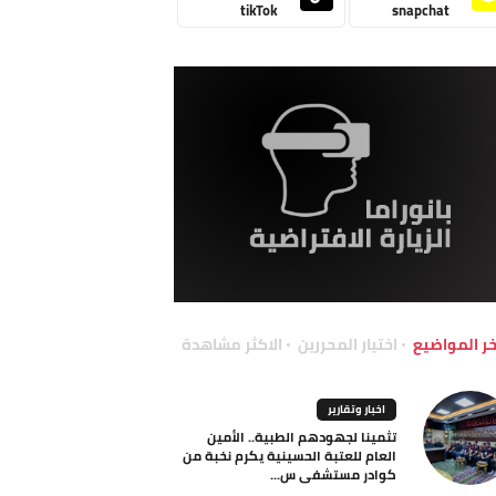
tikTok
snapchat
خر المواضيع
اختيار المحررين
الاكثر مشاهدة
اخبار وتقارير
تثمينا لجهودهم الطبية.. الأمين
العام للعتبة الحسينية يكرم نخبة من
كوادر مستشفى س...