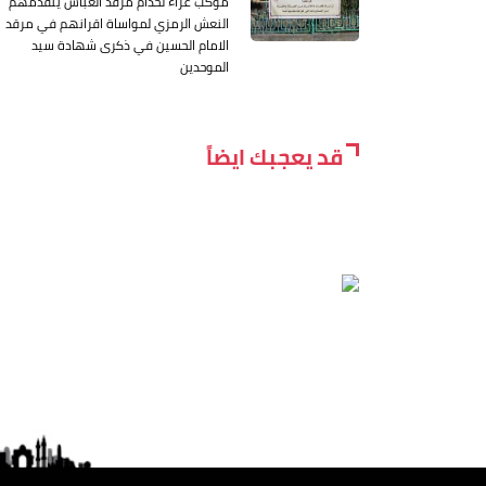
موكب عزاء لخدام مرقد العباس يتقدمهم
النعش الرمزي لمواساة اقرانهم في مرقد
الامام الحسين في ذكرى شهادة سيد
الموحدين
قد يعجبك ايضاً