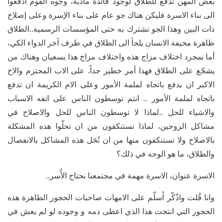
بعض المهن تدفع للطلاق لوجود فائدة مادية، وجوه القوم ادفعوا
الى بناء الاسرة فليكن هناك جو عام على بناء الإسرة وعلى إصلاح
ذات البين وهذا الجو تشترك به حتى المؤسسات الرسمية..الطلاق
ظاهرة مخيفة الانسان يلجأ الى الطلاق في ظرف آخر الدواء الكي،
أما بمجرد اختلاف مزاج هذه واختلاف مزاج هذا يسعيان وهناك من
يشجّع على الطلاق فهذا أمر خطير جداً. على الاب المحترم والاخ
الاكبر ان يدفع باتجاه لملمة الأمور وعلى الام الكريمة ان تدفع
باتجاه لملمة الأمور .. انتم توسطون الناس على اتفه الاسباب
والاشياء للحل ..لماذا لا توسطون الناس للحل والاصلاح في
مشاكل الزوجين، لماذا تستنكفون من ان تحلّوا هذه المشكلة
بالاصلاح ولا تستنكفون منها من ان تُحَل هذه المشاكل بالانفصال
والطلاق، ما هو الوجه في ذلك؟
الاسرة عنوان، الاسرة مهمة في مجتمعنا نحتاج الأُسر..
وانا قُلت واذُكّر اُسلّم على الامهات صاحبات الحجور الطاهرة هذه
الحجور التي انتجت هذا الذي اعطى دمه و وجوده لو لم يعش في