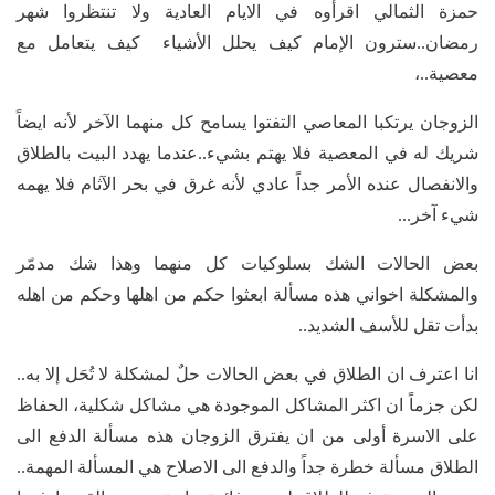
حمزة الثمالي اقرأوه في الايام العادية ولا تنتظروا شهر
رمضان..سترون الإمام كيف يحلل الأشياء كيف يتعامل مع
معصية..،
الزوجان يرتكبا المعاصي التفتوا يسامح كل منهما الآخر لأنه ايضاً
شريك له في المعصية فلا يهتم بشيء..عندما يهدد البيت بالطلاق
والانفصال عنده الأمر جداً عادي لأنه غرق في بحر الآثام فلا يهمه
شيء آخر...
بعض الحالات الشك بسلوكيات كل منهما وهذا شك مدمّر
والمشكلة اخواني هذه مسألة ابعثوا حكم من اهلها وحكم من اهله
بدأت تقل للأسف الشديد..
انا اعترف ان الطلاق في بعض الحالات حلٌ لمشكلة لا تُحَل إلا به..
لكن جزماً ان اكثر المشاكل الموجودة هي مشاكل شكلية، الحفاظ
على الاسرة أولى من ان يفترق الزوجان هذه مسألة الدفع الى
الطلاق مسألة خطرة جداً والدفع الى الاصلاح هي المسألة المهمة..