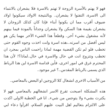
فهو لا يهتم بالأسرة الزوجة لا تهتم بالاسرة فلا يشعران بالانتماء
الى الاسرة، التفتوا لا يشعران.. وبالنتيجة الاولاد سيكونوا اولاد
ضيوف أقرب مما ان يكونوا أبناء فإذا كان كذلك الزوجان لا
يشعران بقيمة هذا السكن ولا يشعران وجداناً بالمودة فيما بينهم
لأنه مشغول بشيء آخر.. وقطعاً هذا الشيء الآخر مهما يكن هو
ليس أفضل من اسرته..،هذه اسرة وانت اخذت وجوه القوم حتى
تخطب فلو لم تكن القضية مهمة لماذا زاحمت الناس بمجرد ان
تخطب وتتزوج انت في حال والاسرة في حال..لماذا؟! لأن هذا
المحترم غرق في امور اخرى، فأين قداسة الاسرة اين هذا الرباط
الذي يسمى بالرباط المقدس..؟ غير موجود..
من الأسباب الاخرى انشغال كلا الزوجين او البعض بالمعاصي..
هذه المشكلة اصبحت تقرع الاسر انشغالهم بالمعاصي فهو لا
يكترث بشيء ولا يتوجس من شيء.. انا في الخطبة الاولى اكدت
على الالتزام بتعاليم اهل البيت عليهم السلام، اقرأوا دعاء ابي