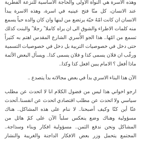
وهذه الاسرة هي النواة الاولى والحاجة الاساسية للنزعة الفطرية
عند الانسان، كل منّا فتح عينيه في اسرة، وهذه الاسرة يبدأ
الانسان ان كانت امّهُ حيّة يرتضع من لبنها وان كان والده حياً يسمع
منه كلمات الاطراء والشوق الى ان يراه كاملا ً رجلا ً والبنت كذلك
تسمع من امّها.. هذا الجو الأُسري الشارع المقدس اهتم به كثيراً
حتى دخل في خصوصيات التربية بل دخل في خصوصيات التسمية
ورغّب ان فلان يسمى كذا و فلان يسمى كذا.. ويسأل البعض الأئمة
ماذا أفعل ؟ الامام يبين افعل كذا وكذا..
الآن هذا البناء الاسري بدأ في بعض مجالاته بدأ يتصدع ..
ارجو اخواني هذا ليس من فضول الكلام انا لا اتحدث عن مطلب
سياسي ولا اتحدث عن مطلب اقتصادي اتحدث عن انفسنا..أتحدث
عنّا أين كنّا وكيف أصبحنا.. لا ننام على هذه المشاكل.. هناك
مسؤولية وهناك وضع ينعكس سلباً الآن على كمّ هائل من
المشاكل ونحن ندفع الثمن.. مسؤولية افكار وبناء وسذاجة..
المجتمع يتحمل وزر بعض الافكار الداجنة والغريبة والنشاز