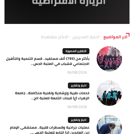
آخر المواضيع
اختيار المحررين
الاكثر مشاهدة
التقارير المصورة
بأكثر من (795) ألف مستفيد.. قسم التنمية والتأهيل
الاجتماعي للشباب في العتبة الحس...
06/08/2026
اخبار وتقارير
خدمات طبية وإرشادية وتقنية متكاملة.. جامعة
الزهراء (ع) للبنات التابعة للعتبة الح...
06/08/2026
اخبار وتقارير
عمليات جراحية وقسطرات قلبية.. مستشفى الإمام
زين العابدين (ع) التابع للعتبة الحسي...