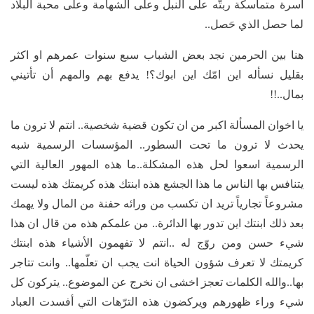
اسرة متماسكة ربتّه على النبل وعلى الشهامة وعلى محبة البلاد
لما حصل الذي حَصل..
هنا بين الحرمين نجد بعض الشباب سبع سنوات عمرهم او اكثر
بقليل نسأله اين امّك اين ابوك؟! يدفع بهم والمهم أن تأتيني
بمال..!!
يا اخوان المسألة اكبر من ان تكون قضية شخصية.. انتم لا ترون ما
يحدث لا ترون ما تحت السطور.. المؤسسات الرسمية شبه
الرسمية اسعوا لحل هذه المشكلة..ما هذه المهور العالية التي
يتنافس بها الناس ما هذا الجشع هذه ابنتك هذه كريمتك هذه ليست
مشروعاً تجارياً تريد ان تكسب من ورائه حفنة من المال ولا يهمك
بعد ذلك ابنتك اين تدور بها الدائرة.. من علمكم هذه من قال ان هذا
شيء حسن ومن روّج له ..انتم لا تفهمون الأشياء هذه ابنتك
كريمتك لا تعرف شؤون الحياة انت يجب ان تعلّمها.. وانت تتاجر
بها..والله الكلمات تعجز اخشى ان نخرج عن الموضوع.. يتركون كل
شيء وراء ظهورهم ويركضون هذه الترّهات التي أفسدت العباد