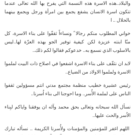
والبلاد..هذه الاسرة هذه النسمة التي يفرح بها الله تعالى عندما
تتكون اسرة الانسان يشفع يجمع بين امرأة ورجل ويجمع بينهما
بالحلال .. ا
خواني المطلوب منكم رجالا ً ونساءاً ثقفّوا على بناء الاسرة، كل
منّا ابنته عزيزة لكن كيفية توفير الجو بهذه العزّة لها..ليس
بالاسلوب الذي نسمع به.. خدعوكم فقالوا لكم ذلك..
لابد ان نثقّف على بناء الاسرة اشفعوا في اصلاح ذات البيت لملموا
الاسرة ولملموا الاولاد من الضياع..
رئيس عشيرة خطيب منظمة مجتمع مدني انتم مسؤولين ثقفوا
الناس على لملمة الأُسر.. وما احوجنا الى بناء اُسرنا..
نسأل الله سبحانه وتعالى بحق محمد وآله ان يوفقنا واياكم لبِناء
الاُسر والحث عليها..
اللهم اغفر للمؤمنين والمؤمنات ولأُسرنا الكريمة .. نسأله تبارك