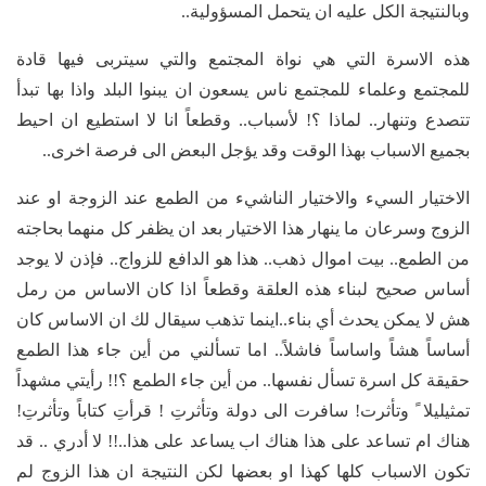
وبالنتيجة الكل عليه ان يتحمل المسؤولية..
هذه الاسرة التي هي نواة المجتمع والتي سيتربى فيها قادة
للمجتمع وعلماء للمجتمع ناس يسعون ان يبنوا البلد واذا بها تبدأ
تتصدع وتنهار.. لماذا ؟! لأسباب.. وقطعاً انا لا استطيع ان احيط
بجميع الاسباب بهذا الوقت وقد يؤجل البعض الى فرصة اخرى..
الاختيار السيء والاختيار الناشيء من الطمع عند الزوجة او عند
الزوج وسرعان ما ينهار هذا الاختيار بعد ان يظفر كل منهما بحاجته
من الطمع.. بيت اموال ذهب.. هذا هو الدافع للزواج.. فإذن لا يوجد
أساس صحيح لبناء هذه العلقة وقطعاً اذا كان الاساس من رمل
هش لا يمكن يحدث أي بناء..اينما تذهب سيقال لك ان الاساس كان
أساساً هشاً واساساً فاشلاً.. اما تسألني من أين جاء هذا الطمع
حقيقة كل اسرة تسأل نفسها.. من أين جاء الطمع ؟!! رأيتي مشهداً
تمثيليلا ً وتأثرت! سافرت الى دولة وتأثرتِ ! قرأتِ كتاباً وتأثرتِ!
هناك ام تساعد على هذا هناك اب يساعد على هذا..!! لا أدري .. قد
تكون الاسباب كلها كهذا او بعضها لكن النتيجة ان هذا الزوج لم