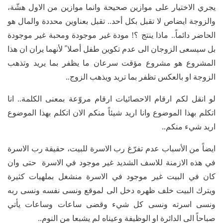
يجري الاختيار على موازين صحيحة وانما موازين من الاول هشّة،
والزوجة ايضاص لا تقبل بكل أحد.. تقبل بعناوين محددة والمال هو
الحاضر دائماً.. ماذا ينتج ؟! مودة غير موجودة ومحبة غير موجودة
بل سيسعى الزوجان الى عدم تكوين طفل أصلا ً لأنهما يران ان هذا
المشروع هو مشروع مؤقت سرعان ما يظفر بما يريد وتذهب
الزوجة او بالعكس تظفر بما تريد ويذهب الزوج..
لو انقل لكم ارقام الاحصائيات ارقام مروّعة بمعنى الكلمة.. انا
اتكلم بهذا الموضوع وانا اريد شيئاً منكم الان اتكلم بهذا الموضوع
اريد شيء منكم..
ايضاً من الأسباب عدم تفرّغ رب الاسرة للبيت، حقيقة رب الاسرة
في هذه الازمنة للاسف الشديد غير موجود في الاسرة حتى وان
كان في البيت غير موجود في الاسرة منشغل بملهيات كثيرة
ويترك البيت خلف ظهره دخل الى لموقع ونسى نفسه ونسى ربه
ونسى اسرته ونسى كل شيء وقضى ساعات وساعات يأتي
صباحاً الى الدائرة او الوظيفة وعيناه لم يشبعا من النوم..