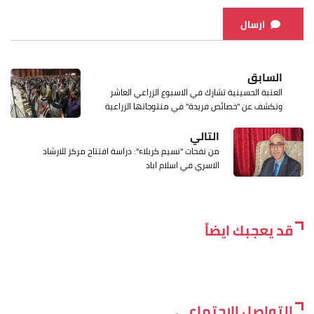
ارسال
السابق
العتبة الحسينية تشارك في الاسبوع الزراعي العاشر
وتكشف عن "خصائص فريدة" في منتوجاتها الزراعية
التالي
من نفحات "نسيم كربلاء": دراسة افتتاح مركز للارشاد
الاسري في اسلام اباد
قد يعجبك ايضاً
التواصل الاجتماعي