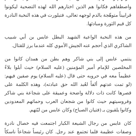
واصطفاهم فكانوا هم الذين اختارهم الله لهذه التضحية ليكونوا
قرابيناً متوهّجة بالدم لوجهه تعالى، فتبلورت في هذه النخبة النادرة
كل قيم الثورة ومبادئها.
من هذه النخبة الواعية الشهيد البطل عابس بن أبي شبيب
الشاكري الذي أحجم عنه الجيش الأموي كله عندما برز للقتال.
ينتمي عابس إلى بني شاكر وهم بطن من همدان كانوا من
المخلصين للإمام أمير المؤمنين (عليه السلام) حيث أبلوا بلاءً
عظيماً معه في حروبه حتى قال (عليه السلام) يوم صفين فيهم:
(لو تمت عدتهم ألفاً لعُبد الله حق عبادته)، وهذه الكلمة على
قصرها كانت ذات دلالة واضحة وعميقة على شجاعة بني شاكر
وفروسيتهم حيث كانوا من شجعان العرب وحماتهم المعدودين
وكانوا يلقبون بـ (فتيان الصباح) وكان عابس من لبّتهم.
كان عابس من رجال الشيعة الكبار اجتمعت فيه خصال نادرة
وصفات عظيمة قلما تجتمع عند رجل. كان رئيساً شجاعاً ناسكاً