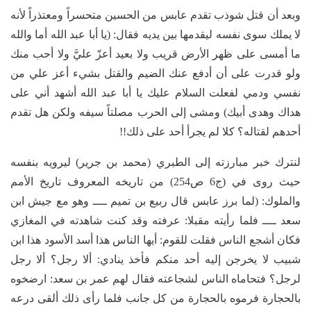
وبعد أن قتل شوذب تقدم عابس من الحسين متحسراً ومعتذراً لأنه
لا يملك سوى نفسه ليقدمها بين يديه فقال: (يا أبا عبد الله أما والله
ما أمسى على ظهر الأرض قريب ولا بعيد أعزّ عليَّ ولا أحب منك
ولو قدرت على أن أدفع عنك الضيم والقتل بشيء أعز علي من
نفسي ودمي لفعلت السلام عليك يا أبا عبد الله أشهد أني على
هداك وهدى أبيك) ومشى إلى الحرب مصلتاً سيفه ولكن هل تقدم
أحدهم لقتاله؟ كلا لم يجرأ أحد على ذلك!!
لنترك خبر مبارزته إلى الطبري (محمد بن جرير) ليرويه بنفسه
حيث روى في (ج6 ص254) من تاريخه المعروف تاريخ الأمم
والملوك: (لما برز عابس قال ربيع بن تميم ــــ وهو مع جيش ابن
سعد ــــ فلما رأيته مقبلا: عرفته وقد كنت شاهدته في المغازي
فكان أشجع الناس فقلت للقوم: أيها الناس هذا أسد الأسود هذا ابن
شبيب لا يخرجن إليه أحد منكم فأخذ ينادي: ألا رجل؟ ألا رجل
لرجل؟ فتحاماه الناس لشجاعته فقال لهم عمر بن سعد: ارضخوه
بالحجارة فرموه بالحجارة من كل جانب فلما رأى ذلك ألقى درعه