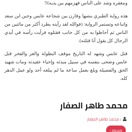
ومغفره وشد على الناس فهزمهم بين يديه)!!
هذه رواية الطبري بنصها وقارن بين شجاعة عابس وجبن ابن سعد
واتباعه وتستمر الرواية: (فوالله لقد رأيته يطرد أكثر من مائتين من
الناس ثم أحاطوا به من كل جانب فقتلوه فرأيت رأسه في أيدي
الرجال كل يقول أنا قتلته).
قتل عابس وشهد له التاريخ موقف البطولة والعز والفخر قتل
عابس وضحى بنفسه في سبيل مبدئه وإحياء عقيدته ومات شهيد
الحق والفضيلة وبلغ بعمل ساعة ما لم يبلغه أحد ولو عمل الدهر
كله.
محمد طاهر الصفار
:
محمد طاهر الصفار
وسوم :