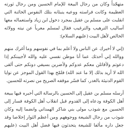
متهجّداً وكان من رجال البيعة للإمام الحسين ومن رجال ثورته
العظيمة وكانت فراسته ووعيه ينبئانه بتلك النفوس الخائنة التي
انقلبت على مسلم بن عقيل بمجرد دخول ابن زياد واستعماله معها
أساليب الترهيب والترغيب فقال لمسلم معرباً عن نيته وولائه
الخالص لأهل البيت (عليهم السلام):
(إني لا أخبرك عن الناس ولا أعلم بما في نفوسهم وما أغرك منهم
ووالله إني أحدثك عما أنا موطن نفسي عليه والله لأجيبنكم إذا
دعوتم ولأقاتلن معكم عدوكم ولأضربن بسيفي دونكم حتى ألقى
الله لا أريد بذلك إلا ما عند الله) فلمّح بهذا القول الموجز عن نوايا
القوم الدنيئة بالغدر، كما فسّر موقفه الصريح من نصرته للحسين.
أرسله مسلم بن عقيل إلى الحسين بالرسالة التي أخبره فيها ببيعة
أهل الكوفة ودعاه إلى القدوم قبل انقلاب أهل الكوفة فسار إلى
الحسين مع شوذب مولى بني شاكر الهمداني وانضما إليه وكان
شوذب من رجال الشيعة ووجوههم ومن أعظم الثوار إخلاصا وقد
جعل داره مألفا للشيعة يتحدثون فيها فضل أهل البيت (عليهم