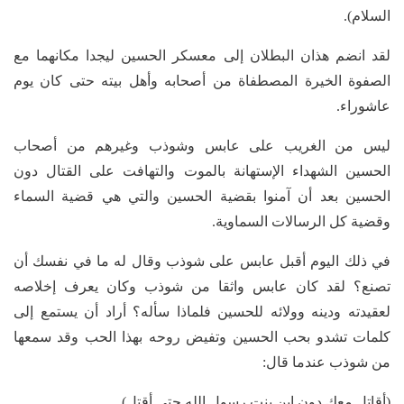
السلام).
لقد انضم هذان البطلان إلى معسكر الحسين ليجدا مكانهما مع
الصفوة الخيرة المصطفاة من أصحابه وأهل بيته حتى كان يوم
عاشوراء.
ليس من الغريب على عابس وشوذب وغيرهم من أصحاب
الحسين الشهداء الإستهانة بالموت والتهافت على القتال دون
الحسين بعد أن آمنوا بقضية الحسين والتي هي قضية السماء
وقضية كل الرسالات السماوية.
في ذلك اليوم أقبل عابس على شوذب وقال له ما في نفسك أن
تصنع؟ لقد كان عابس واثقا من شوذب وكان يعرف إخلاصه
لعقيدته ودينه وولائه للحسين فلماذا سأله؟ أراد أن يستمع إلى
كلمات تشدو بحب الحسين وتفيض روحه بهذا الحب وقد سمعها
من شوذب عندما قال:
(أقاتل معك دون ابن بنت رسول الله حتى أقتل).