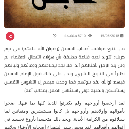
15/03/2018
8710 مشاهدة
من يتتبع مواقف أصحاب الحسين (رضوان الله عليهم) في يوم
كربلاء تتولد لديه قناعة مطلقة بأن هؤلاء الأبطال العظماء لم
ولن يلد الزمن بأمثالهم أبدا فلا تجد لإخلاصهم ووفائهم وثباتهم
نظيراً في التاريخ البشري، ويدل على ذلك قول الإمام الحسين
فيهم: (والله لقد بلوتهم فما وجدت فيهم إلا الأشوس الأقعس
يستأنسون بالمنية دوني استئناس الطفل بمحالب أمه).
لقد أرخصوا أرواحهم ولم يكترثوا للدنيا كلها بما فيها.. ضحوا
بأموالهم وأولادهم وأرواحهم بل كانوا مستبشرين ومتفانين لما
سيلاقوه من الكرامة الأبدية, ونجد ذلك متجسدا بأروع تجسيد في
أقوالهم وأفعالهم, لقد محص سيد الشهداء أصحابه الأوفياء وبلاهم