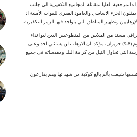
ء المرجعية العليا لمقاتلة المجاميع التكفيرية الى جانب
يمثلون الجزء الاساسي والعامود الفقري للقوات الأمنية اذ
إرهابيين وتطهير المناطق التي يتواجد فيها الزمر التكفيرية.
اقي مسند من الملايين من المتطوعيين الذين لبوا نداء
المرجعية الرشيدة حتى أصبحنا أفضل مما كنا عليه يوم (8-9) حزيران، مؤكدا ان الارهاب لن يستثني احد وعلى
سة التي تحاول النيل من كرامة البلد ومقدساته في جميع
نتسبيها شيعت بألم بالغ كوكبة من شهدائها وهم يقارعون