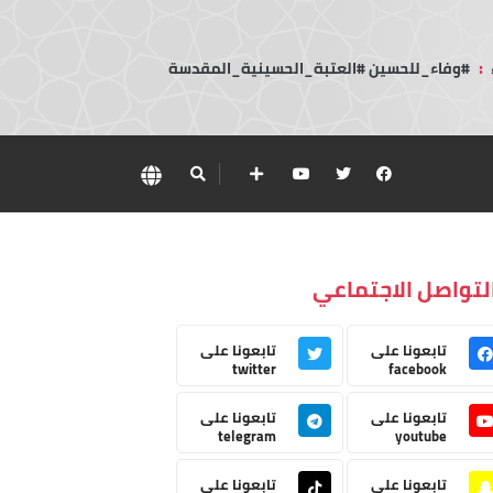
:
#وفاء_للحسين #العتبة_الحسينية_المقدسة
لتواصل الاجتماعي
تابعونا على
تابعونا على
twitter
facebook
تابعونا على
تابعونا على
telegram
youtube
تابعونا على
تابعونا على