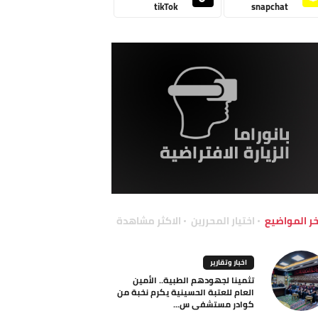
tikTok
snapchat
خر المواضيع
اختيار المحررين
الاكثر مشاهدة
اخبار وتقارير
تثمينا لجهودهم الطبية.. الأمين
العام للعتبة الحسينية يكرم نخبة من
كوادر مستشفى س...