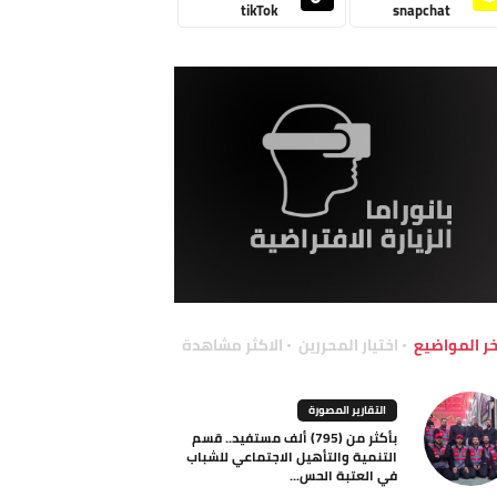
tikTok
snapchat
خر المواضيع
اختيار المحررين
الاكثر مشاهدة
التقارير المصورة
بأكثر من (795) ألف مستفيد.. قسم
التنمية والتأهيل الاجتماعي للشباب
في العتبة الحس...