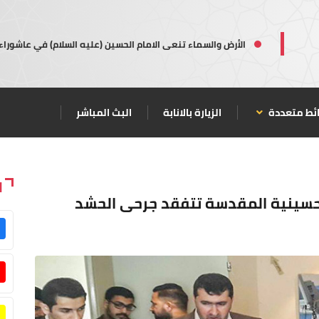
الأرض والسماء تنعى الامام الحسين (عليه السلام) في عاشوراء
ئط متعددة
الزيارة بالانابة
البث المباشر
ا
لحسينية المقدسة تتفقد جرحى الحشد