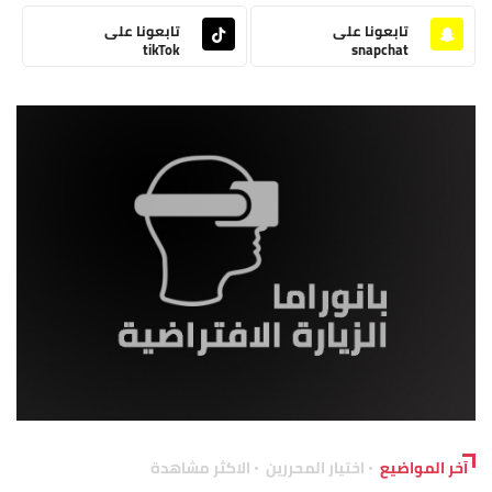
تابعونا على
تابعونا على
tikTok
snapchat
آخر المواضيع
اختيار المحررين
الاكثر مشاهدة