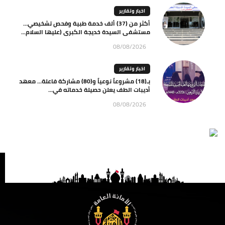
اخبار وتقارير
أكثر من (37) ألف خدمة طبية وفحص تشخيصي…
مستشفى السيدة خديجة الكبرى (عليها السلام...
08/08/2026
اخبار وتقارير
بـ(18) مشروعاً نوعياً و(80) مشاركة فاعلة… معهد
أديبات الطف يعلن حصيلة خدماته في...
08/08/2026