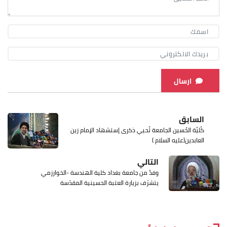
ارسال
السابق
كُليَّة الحُسين الجامعة تُحيي ذكرى إستشهاد الإمام زين
العابدين(عليه السلام )
التالي
وفدٌ من جامعة بغداد كلية الهندسة -الخوارزمي
يتشرّف بزيارة العتبة الحسينية المقدّسة