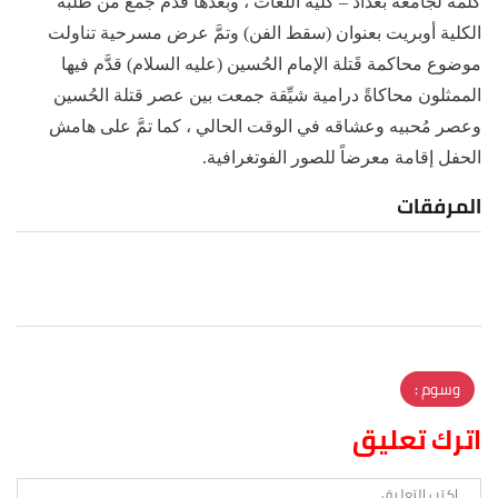
كلمة لجامعة بغداد – كلية اللغات ، وبعدها قدَّم جمعٌ من طلبة
الكلية أوبريت بعنوان (سقط الفن) وتمَّ عرض مسرحية تناولت
موضوع محاكمة قَتلة الإمام الحُسين (عليه السلام) قدَّم فيها
الممثلون محاكاةً درامية شيِّقة جمعت بين عصر قتلة الحُسين
وعصر مُحبيه وعشاقه في الوقت الحالي ، كما تمَّ على هامش
الحفل إقامة معرضاً للصور الفوتغرافية.
المرفقات
وسوم :
اترك تعليق