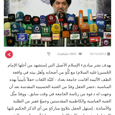
10/12/2012
5665 مشاهدة
بهدف نشر مبادىء الإسلام الأصيل التي إستشهد من أجلها الإمام
الحُسين(عليه السلام) مع ثُلَّةٍ من أصحابه وأهل بيته في واقعة
الطف الأليمة أقامت جامعة بغداد - كليَّة اللغات حفلاً تأبينياً بهذه
المناسبة ،حضر الحفل وفدٌ من العتبة الحسينية المقدسة بعد أن
وجهت له دعوة من رئاسة الجامعة في وقت سابق ، ووفدٌ مثَّل
العتبة العباسية والكاظمية المقدستين وجمعٌ غفير من الطلبة
والأساتذة ، إستهل الحفل بتلاوةٍ مباركةٍ من آي الذكر الحكيم تلتها