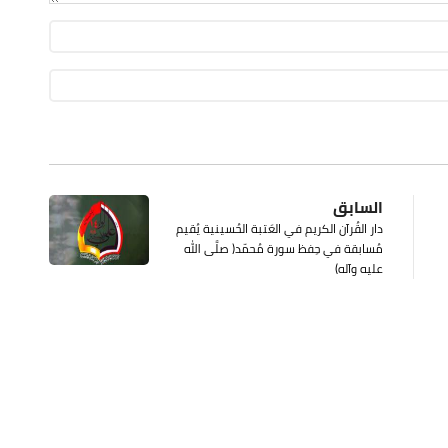
السابق
دار القُرآن الكريم في العَتبة الحُسينية يُقيم
مُسابقة في حِفظ سورة مُحمّد( صلَّى الله
عليه وآله)