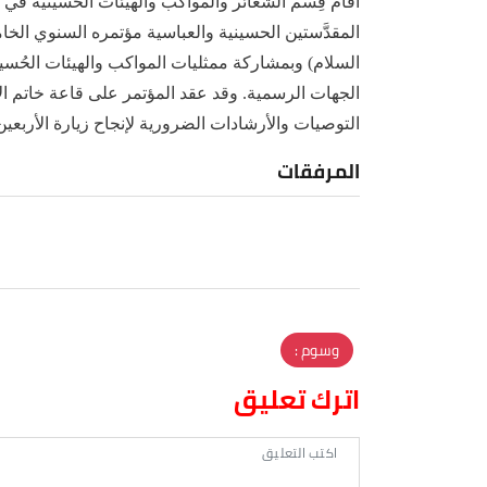
أقام قِسم الشعائر والمواكب والهيئات الحسينية في الع
المقدَّستين الحسينية والعباسية مؤتمره السنوي الخام
السلام) وبمشاركة ممثليات المواكب والهيئات الحُسي
الجهات الرسمية. وقد عقد المؤتمر على قاعة خاتم ا
التوصيات والأرشادات الضرورية لإنجاح زيارة الأربعي
المرفقات
وسوم :
اترك تعليق