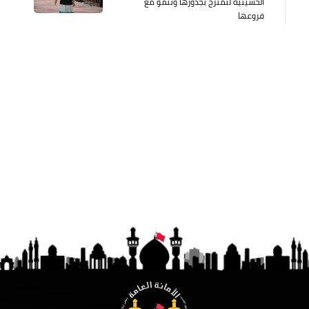
الحسينية لتمتزج بجذورها وتنمو مع
فروعها