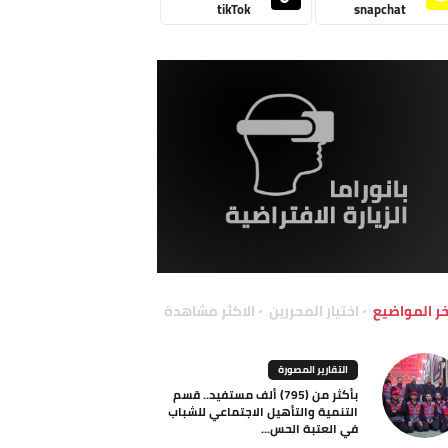
tikTok
snapchat
خر المواضيع
اختيار المحررين
الاكثر مشاهدة
التقارير المصورة
بأكثر من (795) ألف مستفيد.. قسم
التنمية والتأهيل الاجتماعي للشباب
في العتبة الحس...