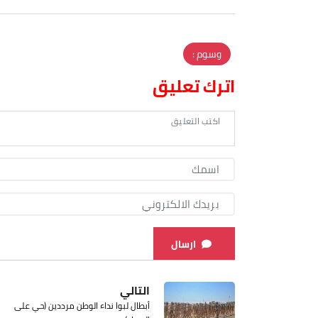
وسوم :
اترك تعليق
ارسال
التالي
أبطال لبوا نداء الوطن مرددين (حي على