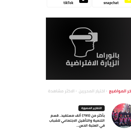
tikTok
snapchat
خر المواضيع
اختيار المحررين
الاكثر مشاهدة
التقارير المصورة
بأكثر من (795) ألف مستفيد.. قسم
التنمية والتأهيل الاجتماعي للشباب
في العتبة الحس...