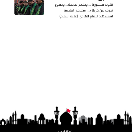
قلوب مجمورة ... وحناجر صادحة... ودموع
تذرف من كربلاء... استذكارا لفاجعة
استشهاد الامام الهادي (عليه السلام)