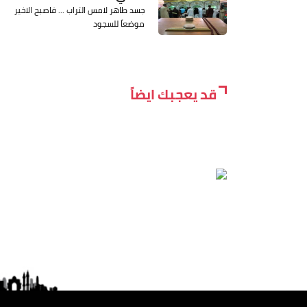
جسد طاهر لامس التراب ... فاصبح الاخير
موضعاً للسجود
قد يعجبك ايضاً