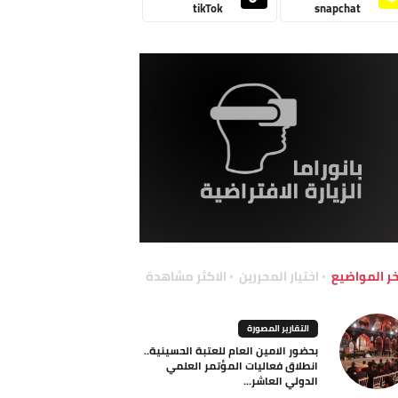
tikTok
snapchat
خر المواضيع
اختيار المحررين
الاكثر مشاهدة
التقارير المصورة
بحضور الامين العام للعتبة الحسينية..
انطلاق فعاليات المؤتمر العلمي
الدولي العاشر...