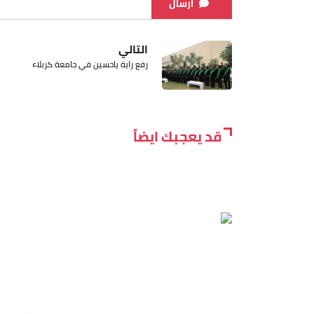
ارسال
التالي
رفع راية ياحسين في جامعة كربلاء
قد يعجبك ايضاً