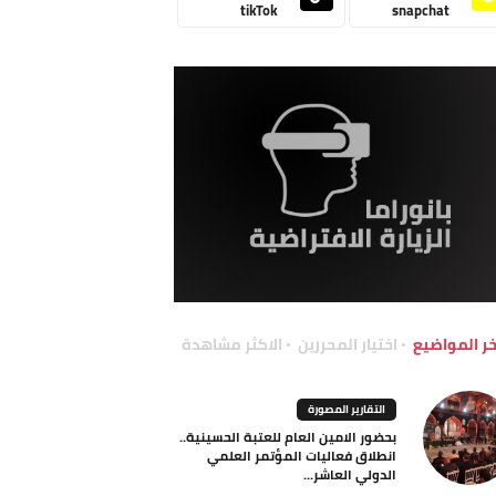
tikTok
snapchat
خر المواضيع
اختيار المحررين
الاكثر مشاهدة
التقارير المصورة
بحضور الامين العام للعتبة الحسينية..
انطلاق فعاليات المؤتمر العلمي
الدولي العاشر...