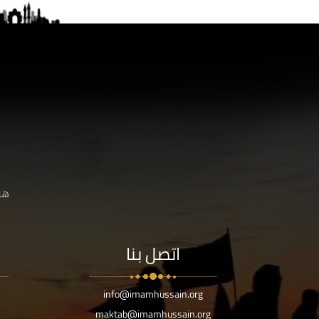
هنا
اتصل بنا
info@imamhussain.org
maktab@imamhussain.org