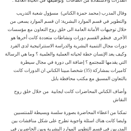
القدرات والاستفادة من الطاقات وتوظيفها في الحياة العامة .
وقال المدرب (محمد حمزة الكناني) مسؤول شعبة التدريب
والتطوير في قسم الموارد البشرية: ان قسم الموارد يسعى من
خلال توجيهات الأمانة العامة الى خلق روح التعاون مع مؤسسات
الأخرى فنظم القسم دورات ونشاطات متعددة كانت أخرها هو
دورات مجال التنمية البشرية والدراسة الاستتراتيجية لدى الفرد
وكيف يعد الإنسان خطة لحياته العملية والعلمية ؟ وما هي الرسالة
التي يقدمها للمجتمع ؟ إضافة الى دورة في مجال سيطرة
كاميرات بمشاركة (35) شخصا.مبينا الكناني ان الدورات كانت
بالتعاون المسبق مع مكتب محافظة بابل
وأضاف الكناني المحاضرات كانت ايجابية من خلال خلق روح
النقاش
تمكنا من اعطاء المحاضرة بصورة سلسة وبسيطة للمنتسبين
وايضا كانت هناك اسئلة واجوبة تطرح على شكل مناقشات بين
المدربين في قسم التطوير الموارد البشرية وبين الحاضرين في