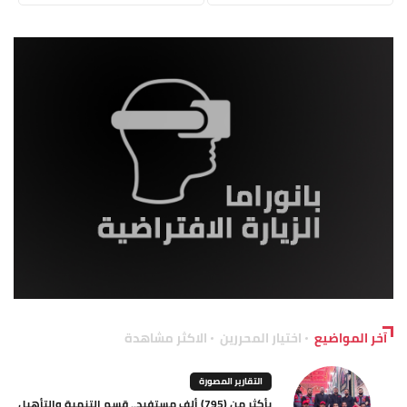
آخر المواضيع
اختيار المحررين
الاكثر مشاهدة
التقارير المصورة
بأكثر من (795) ألف مستفيد.. قسم التنمية والتأهيل