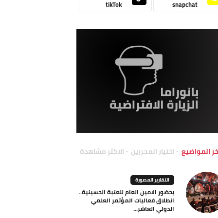
tikTok
snapchat
خر المواضيع
اختيار المحررين
الاكثر مشاهدة
التقارير المصورة
بحضور الامين العام للعتبة الحسينية..
انطلاق فعاليات المؤتمر العلمي
الدولي العاشر...