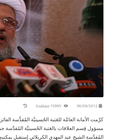
06/09/2012
15995 مشاهدة
كرَّمت الأمانة العامَّة للعَتبة الحُسينيَّة المُقدًّسة ال
مسؤول قِسم العلاقات بالعَتبة الحُسينيَّة المُقدَّسة جما
المُقدَّسة الشيخ عبد المهدي الكربلائي إستقبل بمكتبهِ ا