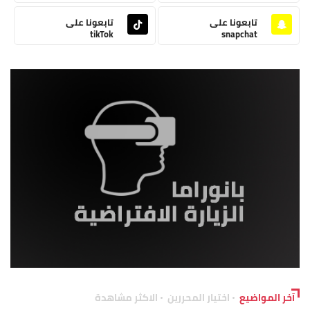
تابعونا على
تابعونا على
tikTok
snapchat
آخر المواضيع
اختيار المحررين
الاكثر مشاهدة