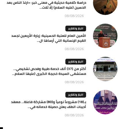
دراسة كلامية حديثية في معنى خبر: «ارتدّ الناس بعد
الحسين (عليه السلام) إلّا ثلاث...
08/08/2026
اخبار وتقارير
الأمين العام للعتبة الحسينية: زيارة الأربعين تجسد
القيم الإنسانية التي أرساها ال...
08/08/2026
اخبار وتقارير
أكثر من (37) ألف خدمة طبية وفحص تشخيصي…
مستشفى السيدة خديجة الكبرى (عليها السلام...
08/08/2026
اخبار وتقارير
بـ(18) مشروعاً نوعياً و(80) مشاركة فاعلة… معهد
أديبات الطف يعلن حصيلة خدماته في...
08/08/2026