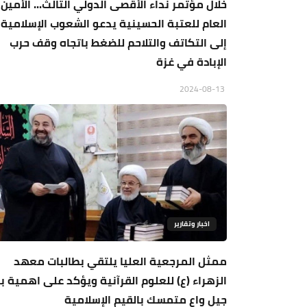
خلال مؤتمر نداء الأقصى الدولي الثالث... الأمين
العام للعتبة الحسينية يدعو الشعوب الإسلامية
إلى التكاتف والتلاحم للضغط باتجاه وقف حرب
الإبادة في غزة
2024-08-13
اخبار وتقارير
ممثل المرجعية العليا يلتقي بطالبات معهد
الزهراء (ع) للعلوم القرآنية ويؤكد على اهمية بن
جيل واعٍ متمسك بالقيم الإسلامية