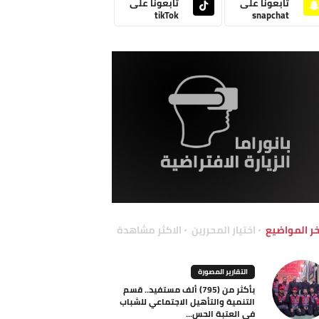
تابعونا على
تابعونا على
tikTok
snapchat
خر المواضيع
اختيار المحررين
الاكثر مشاهدة
التقارير المصورة
بأكثر من (795) ألف مستفيد.. قسم
التنمية والتأهيل الاجتماعي للشباب
في العتبة الحس...