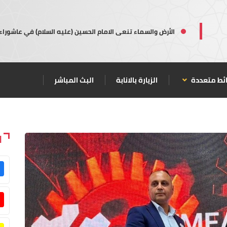
الأرض والسماء تنعى الامام الحسين (عليه السلام) في عاشوراء
ئط متعددة
الزيارة بالانابة
البث المباشر
ا