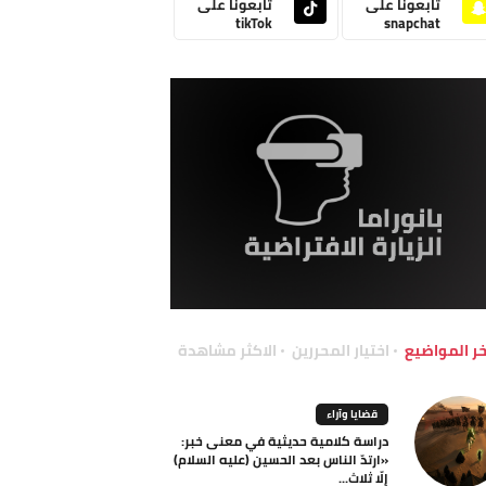
تابعونا على
تابعونا على
tikTok
snapchat
خر المواضيع
اختيار المحررين
الاكثر مشاهدة
قضايا وآراء
دراسة كلامية حديثية في معنى خبر:
«ارتدّ الناس بعد الحسين (عليه السلام)
إلّا ثلاث...