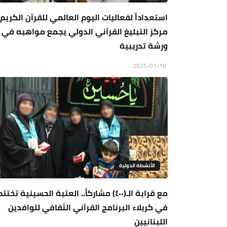
استعداداً لفعاليات اليوم العالمي للقرآن الكريم.
مركز التبليغ القرآني الدولي يجمع مواهبه في
ورشة تدريبية
2025-01-18
الأنشطة الدولية
مع قرابة الـ(٤٠٠) مشاركاً.. العتبة الحسينية تختت
في كربلاء البرنامج القرآني الثقافي للوافدين
اللبنانيين