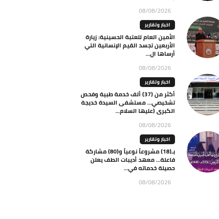
08/08/2026
اخبار وتقارير
الأمين العام للعتبة الحسينية: زيارة
الأربعين تجسد القيم الإنسانية التي
أرساها ال...
08/08/2026
اخبار وتقارير
أكثر من (37) ألف خدمة طبية وفحص
تشخيصي… مستشفى السيدة خديجة
الكبرى (عليها السلام...
08/08/2026
اخبار وتقارير
بـ(18) مشروعاً نوعياً و(80) مشاركة
فاعلة… معهد أديبات الطف يعلن
حصيلة خدماته في...
08/08/2026