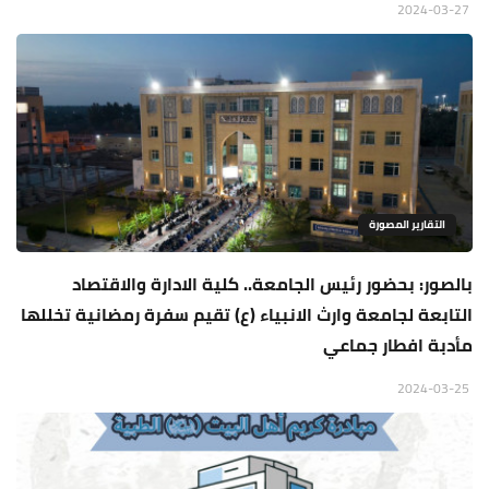
2024-03-27
التقارير المصورة
بالصور: بحضور رئيس الجامعة.. كلية الادارة والاقتصاد
التابعة لجامعة وارث الانبياء (ع) تقيم سفرة رمضانية تخللها
مأدبة افطار جماعي
2024-03-25