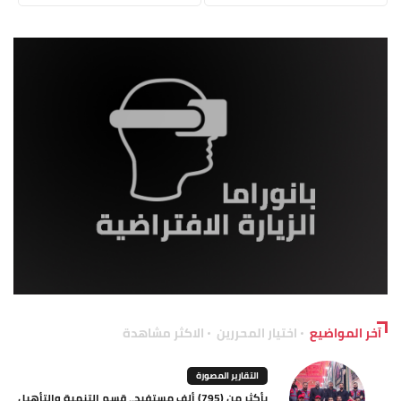
آخر المواضيع
اختيار المحررين
الاكثر مشاهدة
التقارير المصورة
بأكثر من (795) ألف مستفيد.. قسم التنمية والتأهيل