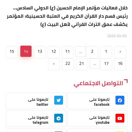
خلال فعاليات مؤتمر الإمام الحسين (ع) الدولي السادس...
رئيس قسم دار القرآن الكريم في العتبة الحسينية: المؤتمر
يكشف عمق التراث القرآني لأهل البيت (ع)
2025-02-05
15
14
13
12
11
...
2
1
‹
›
22
21
...
17
16
التواصل الاجتماعي
تابعونا على
تابعونا على
twitter
facebook
تابعونا على
تابعونا على
telegram
youtube