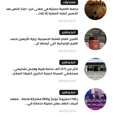
قضايا وآراء
دراسة كلامية حديثية في معنى خبر: «ارتدّ الناس بعد
الحسين (عليه السلام) إلّا ثلاث...
08/08/2026
اخبار وتقارير
الأمين العام للعتبة الحسينية: زيارة الأربعين تجسد
القيم الإنسانية التي أرساها ال...
08/08/2026
اخبار وتقارير
أكثر من (37) ألف خدمة طبية وفحص تشخيصي…
مستشفى السيدة خديجة الكبرى (عليها السلام...
08/08/2026
اخبار وتقارير
بـ(18) مشروعاً نوعياً و(80) مشاركة فاعلة… معهد
أديبات الطف يعلن حصيلة خدماته في...
08/08/2026