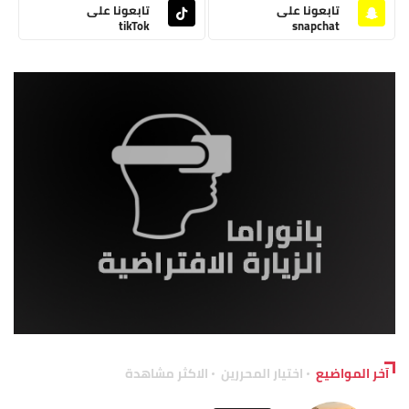
تابعونا على
تابعونا على
tikTok
snapchat
آخر المواضيع
اختيار المحررين
الاكثر مشاهدة