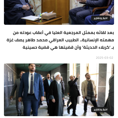
اخبار وتقارير
بعد لقائه بممثل المرجعية العليا في أعقاب عودته من
مهمته الإنسانية.. الطبيب العراقي محمد طاهر يصف غزة
بـ ‘كربلاء الحديثة’ وأن قضيتها هي قضية حسينية
2025-03-02
اخبار وتقارير