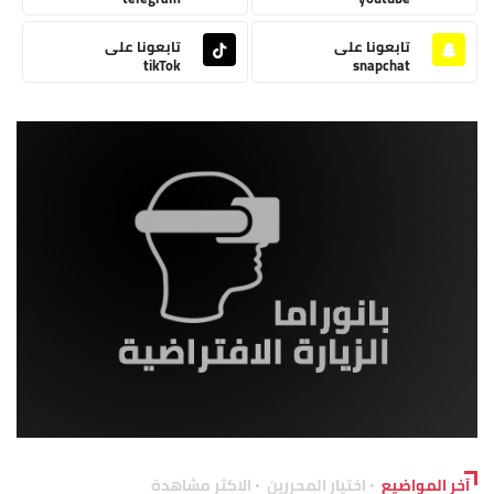
تابعونا على
تابعونا على
tikTok
snapchat
آخر المواضيع
اختيار المحررين
الاكثر مشاهدة