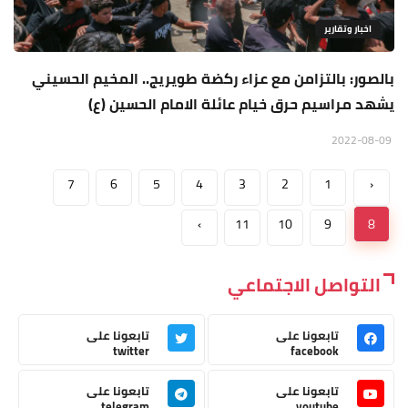
اخبار وتقارير
بالصور: بالتزامن مع عزاء ركضة طويريج.. المخيم الحسيني
يشهد مراسيم حرق خيام عائلة الامام الحسين (ع)
2022-08-09
7
6
5
4
3
2
1
‹
›
11
10
9
8
التواصل الاجتماعي
تابعونا على
تابعونا على
twitter
facebook
تابعونا على
تابعونا على
telegram
youtube