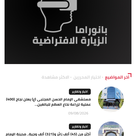
آخر المواضيع
اختيار المحررين
الاكثر مشاهدة
اخبار وتقارير
مستشفى الإمام الحسن المجتبى (ع) يعلن نجاح (400)
عملية لزراعة نخاع العظم للبالغين...
09/08/2026
اخبار وتقارير
أكثر من (45) ألف زائر و(321) ألف وجبة.. مدينة الإمام