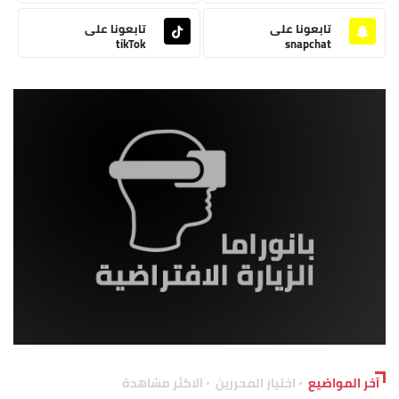
تابعونا على
تابعونا على
tikTok
snapchat
آخر المواضيع
اختيار المحررين
الاكثر مشاهدة