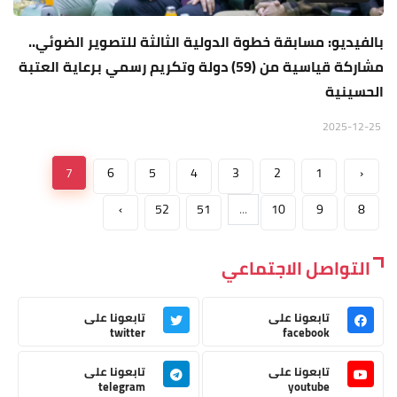
بالفيديو: مسابقة خطوة الدولية الثالثة للتصوير الضوئي..
مشاركة قياسية من (59) دولة وتكريم رسمي برعاية العتبة
الحسينية
2025-12-25
7
6
5
4
3
2
1
‹
›
52
51
...
10
9
8
التواصل الاجتماعي
تابعونا على
تابعونا على
twitter
facebook
تابعونا على
تابعونا على
telegram
youtube