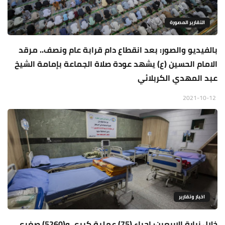
التقارير المصورة
بالفيديو والصور: بعد انقطاع دام قرابة عام ونصف.. مرقد
الامام الحسين (ع) يشهد عودة صلاة الجماعة بإمامة الشيخ
عبد المهدي الكربلائي
2021-10-12
اخبار وتقارير
خلال زيارة الاربعين: اجراء (75) عملية كبرى و(5260) صغرى