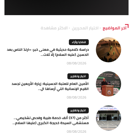
آخر المواضيع
اختيار المحررين
الاكثر مشاهدة
قضايا وآراء
دراسة كلامية حديثية في معنى خبر: «ارتدّ الناس بعد
الحسين (عليه السلام) إلّا ثلاث...
08/08/2026
اخبار وتقارير
الأمين العام للعتبة الحسينية: زيارة الأربعين تجسد
القيم الإنسانية التي أرساها ال...
08/08/2026
اخبار وتقارير
أكثر من (37) ألف خدمة طبية وفحص تشخيصي…
مستشفى السيدة خديجة الكبرى (عليها السلام...
08/08/2026