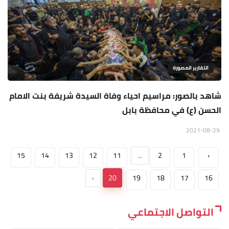
التقارير المصورة
شاهد بالصور: مراسيم احياء وفاة السيدة شريفة بنت الامام
الحسن (ع) في محافظة بابل
2021-08-29
15
14
13
12
11
...
2
1
‹
›
20
19
18
17
16
التواصل الاجتماعي