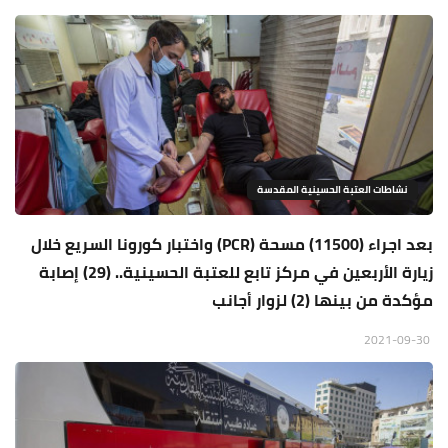
نشاطات العتبة الحسينية المقدسة
بعد اجراء (11500) مسحة (PCR) واختبار كورونا السريع خلال
زيارة الأربعين في مركز تابع للعتبة الحسينية.. (29) إصابة
مؤكدة من بينها (2) لزوار أجانب
2021-09-30