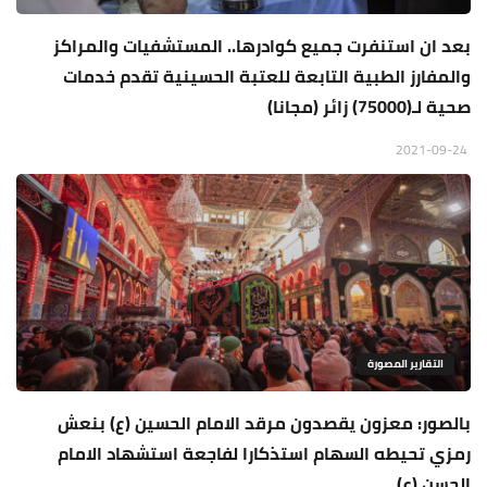
بعد ان استنفرت جميع كوادرها.. المستشفيات والمراكز
والمفارز الطبية التابعة للعتبة الحسينية تقدم خدمات
صحية لـ(75000) زائر (مجانا)
2021-09-24
التقارير المصورة
بالصور: معزون يقصدون مرقد الامام الحسين (ع) بنعش
رمزي تحيطه السهام استذكارا لفاجعة استشهاد الامام
الحسن (ع)