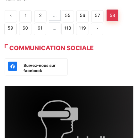
‹
1
2
...
55
56
57
58
59
60
61
...
118
119
›
COMMUNICATION SOCIALE
Suivez-nous sur
facebook